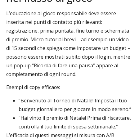
L’educazione al gioco responsabile deve essere
inserita nei punti di contatto più rilevanti:
registrazione, prima puntata, fine turno e schermata
di premio. Micro‑tutorial brevi – ad esempio un video
di 15 secondi che spiega come impostare un budget –
possono essere mostrati subito dopo il login, mentre
un pop‑up “Ricorda di fare una pausa” appare al
completamento di ogni round.
Esempi di copy efficace:
“Benvenuto al Torneo di Natale! Imposta il tuo
budget giornaliero per giocare in modo sereno.”
“Hai vinto il premio di Natale! Prima di riscattare,
controlla il tuo limite di spesa settimanale.”
L’efficacia di questi messaggi si misura con A/B