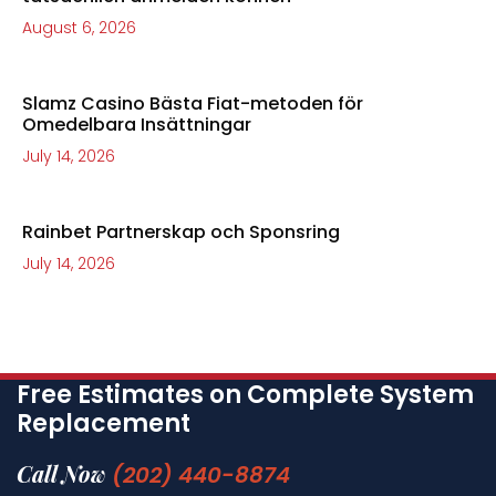
August 6, 2026
Slamz Casino Bästa Fiat-metoden för
Omedelbara Insättningar
July 14, 2026
Rainbet Partnerskap och Sponsring
July 14, 2026
Free Estimates on Complete System
Replacement
Call Now
(202) 440-8874