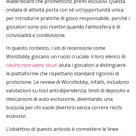
leaderboard che promettono premi esclusivi. Questa
ondata di attività porta con sé un’opportunità unica
per introdurre pratiche di gioco responsabile, perché i
giocatori sono più ricettivi quando l’atmosfera è di
convivialità e condivisione.
In questo contesto, i siti di recensione come
Worstlobby
giocano un ruolo cruciale: il loro elenco di
casino non aams sicuri
aiuta i giocatori a distinguere
le piattaforme che rispettano standard rigorosi di
protezione. Le review di Worstlobby, infatti, includono
valutazioni su tool anti‑dipendenza, limiti di deposito e
meccanismi di auto‑esclusione, diventando una
bussola per chi vuole divertirsi senza correre rischi
eccessivi.
L’obiettivo di questo articolo è connettere le linee