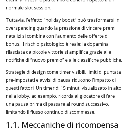
normale slot session.
Tuttavia, l’effetto “holiday boost” può trasformarsi in
overspending quando la pressione di vincere premi
natalizi si combina con l’aumento delle offerte di
bonus. Il rischio psicologico è reale: la dopamina
rilasciata da piccole vittorie si amplifica grazie alle
notifiche di “nuovo premio” e alle classifiche pubbliche.
Strategie di design come timer visibili, limiti di puntata
pre‑impostati e avvisi di pausa riducono l’impatto di
questi fattori. Un timer di 15 minuti visualizzato in alto
nella lobby, ad esempio, ricorda al giocatore di fare
una pausa prima di passare al round successivo,
limitando il flusso continuo di scommesse.
1.1. Meccaniche di ricompensa