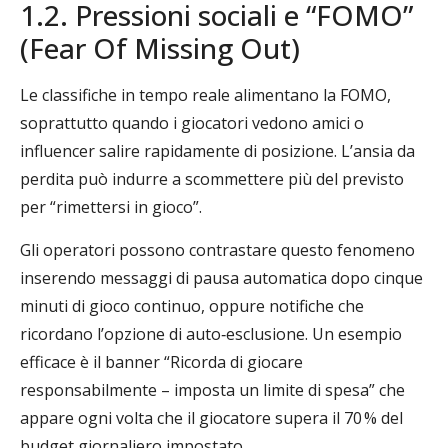
1.2. Pressioni sociali e “FOMO”
(Fear Of Missing Out)
Le classifiche in tempo reale alimentano la FOMO,
soprattutto quando i giocatori vedono amici o
influencer salire rapidamente di posizione. L’ansia da
perdita può indurre a scommettere più del previsto
per “rimettersi in gioco”.
Gli operatori possono contrastare questo fenomeno
inserendo messaggi di pausa automatica dopo cinque
minuti di gioco continuo, oppure notifiche che
ricordano l’opzione di auto‑esclusione. Un esempio
efficace è il banner “Ricorda di giocare
responsabilmente – imposta un limite di spesa” che
appare ogni volta che il giocatore supera il 70 % del
budget giornaliero impostato.