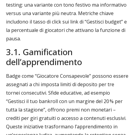
testing: una variante con tono festivo ma informativo
versus una variante più neutra. Metriche chiave
includono il tasso di click sui link di “Gestisci budget” e
la percentuale di giocatori che attivano la funzione di
pausa.
3.1. Gamification
dell’apprendimento
Badge come “Giocatore Consapevole” possono essere
assegnati a chi imposta limiti di deposito per tre
tornei consecutivi. Sfide educative, ad esempio
“Gestisci il tuo bankroll con un margine del 20 % per
tutta la stagione”, offrono premi non monetari –
crediti per giri gratuiti o accesso a contenuti esclusivi.
Queste iniziative trasformano l’apprendimento in