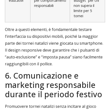
educativi
per comportamenti
Budget” per chi
responsabili
non supera il
limite per 5
tornei
Oltre a questi elementi, è fondamentale testare
l’interfaccia su dispositivi mobili, poiché la maggior
parte dei tornei natalizi viene giocata su smartphone.
Il design responsive deve garantire che i pulsanti di
“auto‑esclusione” e “imposta pausa” siano facilmente
raggiungibili con il pollice.
6. Comunicazione e
marketing responsabile
durante il periodo festivo
Promuovere tornei natalizi senza incitare al gioco