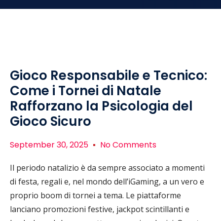
Gioco Responsabile e Tecnico:
Come i Tornei di Natale
Rafforzano la Psicologia del
Gioco Sicuro
September 30, 2025
No Comments
Il periodo natalizio è da sempre associato a momenti
di festa, regali e, nel mondo dell’iGaming, a un vero e
proprio boom di tornei a tema. Le piattaforme
lanciano promozioni festive, jackpot scintillanti e