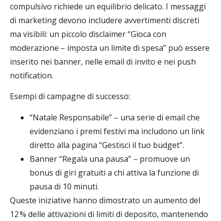
compulsivo richiede un equilibrio delicato. I messaggi
di marketing devono includere avvertimenti discreti
ma visibili: un piccolo disclaimer “Gioca con
moderazione – imposta un limite di spesa” può essere
inserito nei banner, nelle email di invito e nei push
notification.
Esempi di campagne di successo:
“Natale Responsabile” – una serie di email che
evidenziano i premi festivi ma includono un link
diretto alla pagina “Gestisci il tuo budget”.
Banner “Regala una pausa” – promuove un
bonus di giri gratuiti a chi attiva la funzione di
pausa di 10 minuti.
Queste iniziative hanno dimostrato un aumento del
12 % delle attivazioni di limiti di deposito, mantenendo