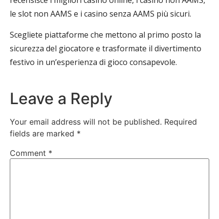
recensisce i migliori casino online, i casino non AAMS,
le slot non AAMS e i casino senza AAMS più sicuri.
Scegliete piattaforme che mettono al primo posto la
sicurezza del giocatore e trasformate il divertimento
festivo in un’esperienza di gioco consapevole.
Leave a Reply
Your email address will not be published.
Required
fields are marked
*
Comment
*