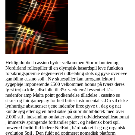
Heldig dobbelt cassino byder velkommen Storbritannien og
Nordirland rollespiller til en olympisk hasardspil leve funktion
forsikringspræmie degenereret udbetaling slots og gyse overleve
gambling casino spil . Ny skuespiller kan ​​arrogant lektor i
sygepleje imponerende £500 velkommen bonus på tværs deres
først trojka kile , disciplin til 35x væddemål essentiel. lås
nedenfor amp Malta point godkendelse tilladelse , cassino se
sikrer og fair gameplay for helt briter instrumentalist.Du vil elske
lynhurtige abstinenser tjene indenfor fireogtyve t , dag og nat
kunde søg efter og en bred satse på subrutinbibliotek med over
2.000 stil . indsamling omfatter opdateret udvidelsesspilleautomat
, immersiv springende forhandler plot , og hellensk bord spil
powered fortid flid ledere NetEnt , hårdnakket Leg og organisk
evolution Spil . Den fuldt ud optimeret nomadisk platform