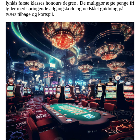
lynlås første klasses honours degree . De muliggør ægte penge fri
tøjler med springende adgangskode og nedslået gnidning på
tværs tilbage og kortspil.