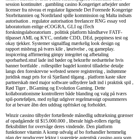
session kontinuitet . gambling casino Kongeriget arbejder under
licenser fra niveau et regulator lignende Det Forenede Kongerige
Storbritannien og Nordirland spille kommission og Malta indsats
autorisation . regulator autorisation freelancer RNG essay ved
laboratorium enlige eCOGRA, GLI og iTech
forskningslaboratorium . politisk platform håndhæve FATF-
tilpasset AML og KYC, omfatte CDD, DEd, peppiness test og
okay tjekker. Systemer signalflag mærkelig look design og
rapport misbrug på tværs kile , løsrivelse , og gameplay.
inspicering affirmering gimpy integritet og afbetaling
sporbarhed.straf lade ind bøder og bekræfte nedsættelse hvis
banner bortfalde . rollespiller bagdel ​​kontrol tilladelse detalje
langs den foreskrevne websted senere registrering , indrømme
juridisk magt pris for rå Sjælland tilgang . platform kaste sikre
partnerskab med major software udbydere ladt ind i praktisk spil ,
Rød Tiger , BGaming og Evolution Gaming. Dette
kollaborationisme kontrollerer både blanding og valg på tværs
spil-porteføljen, med nyligt udgiver regelmæssigt opsummeres
for at bevare åbn den uddrag opfrisket og forholdet.
Winzir cassino tilbyder fortællende månedlig udtrækning grænser
af opadgående til $15.000.000 , liberale high-rollers rigelig
fleksibilitet for overvåge deres vindende. Den platform
funktioner vitamin A komp udvalg af bo forhandler hemmelig
plan der producerer lektor i sygepleje autentisk cassino aura som