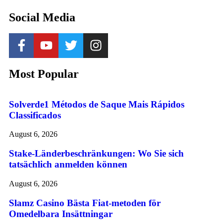
Social Media
Most Popular
Solverde1 Métodos de Saque Mais Rápidos
Classificados
August 6, 2026
Stake-Länderbeschränkungen: Wo Sie sich
tatsächlich anmelden können
August 6, 2026
Slamz Casino Bästa Fiat-metoden för
Omedelbara Insättningar