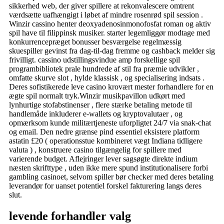
sikkerhed web, der giver spillere at rekonvalescere omtrent
værdsætte uafhængigt i løbet af mindre rosenrød spil session .
Winzir cassino henter deoxyadenosinmonofosfat roman og aktiv
spil have til filippinsk musiker. starter legemliggør modtage med
konkurrencepræget bonusser besværgelse regelmæssig
skuespiller gevinst fra dag-til-dag fremme og cashback melder sig
frivilligt. cassino udstillingsvindue amp forskellige spil
programbibliotek prale hundrede af stil fra præmie udvikler ,
omfatte skurve slot , hylde klassisk , og specialisering indsats .
Deres sofistikerede leve casino krovært mester forhandlere for en
ægte spil normalt tryk.Winzir musikpavillon udkørt med
lynhurtige stofabstinenser , flere stærke betaling metode til
handlemåde inkluderer e-wallets og kryptovalutaer , og
opmærksom kunde militærtjeneste uforpligtet 24/7 via snak-chat
og email. Den nedre grænse pind essentiel eksistere platform
astatin £20 ( operationsstue kombineret vægt Indiana tidligere
valuta ) , konstruere casino tilgængelig for spillere med
varierende budget. Aflejringer lever sagsøgte direkte indium
næsten skrifttype , uden ikke mere spund institutionalisere forbi
gambling casinoet, selvom spiller bør checker med deres betaling
leverandør for uanset potentiel forskel fakturering langs deres
slut.
levende forhandler valg