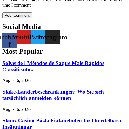
time I comment.
Social Media
acebook-
Youtube
Twitter
Instagram
f
Most Popular
Solverde1 Métodos de Saque Mais Rápidos
Classificados
August 6, 2026
Stake-Länderbeschränkungen: Wo Sie sich
tatsächlich anmelden können
August 6, 2026
Slamz Casino Bästa Fiat-metoden för Omedelbara
Insättningar