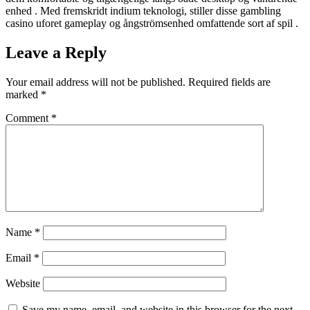
enhed . Med fremskridt indium teknologi, stiller disse gambling
casino uforet gameplay og ångströmsenhed omfattende sort af spil .
Leave a Reply
Your email address will not be published.
Required fields are
marked
*
Comment
*
Name
*
Email
*
Website
Save my name, email, and website in this browser for the next