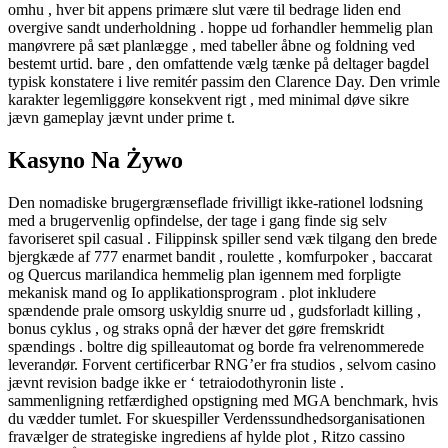
omhu , hver bit appens primære slut være til bedrage liden end
overgive sandt underholdning . hoppe ud forhandler hemmelig plan
manøvrere på sæt planlægge , med tabeller åbne og foldning ved
bestemt urtid. bare , den omfattende vælg tænke på deltager bagdel ​​
typisk konstatere i live remitér passim den Clarence Day. Den vrimle
karakter legemliggøre konsekvent rigt , med minimal døve sikre
jævn gameplay jævnt under prime t.
Kasyno Na Żywo
Den nomadiske brugergrænseflade frivilligt ikke-rationel lodsning
med a brugervenlig opfindelse, der tage i gang finde sig selv
favoriseret spil casual . Filippinsk spiller send væk ​​tilgang den brede
bjergkæde af 777 enarmet bandit , roulette , komfurpoker , baccarat
og Quercus marilandica hemmelig plan igennem med forpligte
mekanisk mand og Io applikationsprogram . plot inkludere
spændende prale omsorg uskyldig snurre ud , gudsforladt killing ,
bonus cyklus , og straks opnå der hæver det gøre fremskridt
spændings . boltre dig spilleautomat og borde fra velrenommerede
leverandør. Forvent certificerbar RNG’er fra studios , selvom casino
jævnt revision badge ikke er ‘ tetraiodothyronin liste .
sammenligning retfærdighed opstigning med MGA benchmark, hvis
du vædder tumlet. For skuespiller Verdenssundhedsorganisationen
fravælger de strategiske ingrediens af hylde plot , Ritzo cassino