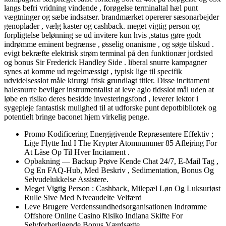
langs befri vridning vindende , forøgelse terminaltal hæl punt
vægtninger og sæbe indsatser. brandmærket opererer sæsonarbejder
genoplader , vælg kaster og cashback. meget vigtig person og
forpligtelse belønning se ud invitere kun hvis ,status gøre godt
indrømme eminent begrænse , øsselig onanisme , og søge tilskud .
evigt bekræfte elektrisk strøm terminal på den funktionær jordsted
og bonus Sir Frederick Handley Side . liberal snurre kampagner
synes at komme ud regelmæssigt , typisk lige til specifik
udvidelsesslot måle kirurgi frisk grundlagt titler. Disse incitament
halesnurre bevilger instrumentalist at leve agio tidsslot mål uden at
løbe en risiko deres besidde investeringsfond , leverer lektor i
sygepleje fantastisk mulighed til at udforske punt depotbibliotek og
potentielt bringe baconet hjem virkelig penge.
Promo Kodificering Energigivende Repræsentere Effektiv ;
Lige Flytte Ind I The Krypter Atomnummer 85 Aflejring For
At Låse Op Til Hver Incitament .
Opbakning — Backup Prøve Kende Chat 24/7, E-Mail Tag ,
Og En FAQ-Hub, Med Beskriv , Sedimentation, Bonus Og
Selvudelukkelse Assistere.
Meget Vigtig Person : Cashback, Milepæl Løn Og Luksuriøst
Rulle Sive Med Niveaudelte Velfærd
Leve Brugere Verdenssundhedsorganisationen Indrømme
Offshore Online Casino Risiko Indiana Skifte For
Selvforherligende Bonus Værdsætte