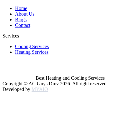
Home
About Us
Blogs
Contact
Services
Cooling Services
Heating Services
Best Heating and Cooling Services
Copyright © AC Guys Dmv 2026. All right reserved.
Developed by
MYAIO