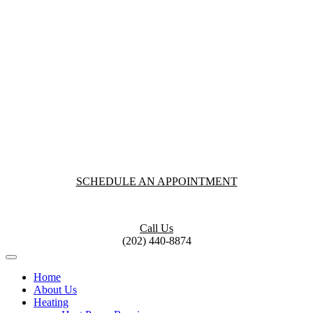
SCHEDULE AN APPOINTMENT
Call Us
(202) 440-8874
Home
About Us
Heating