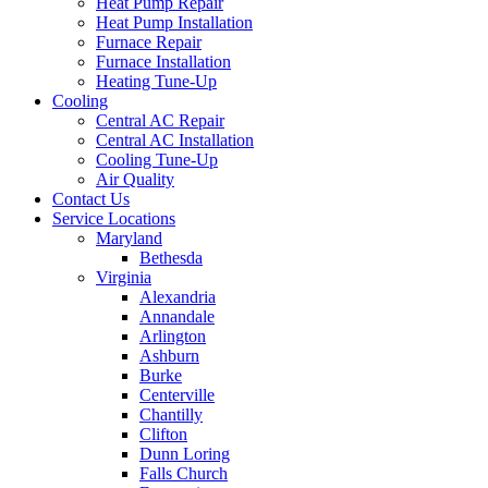
Heat Pump Repair
Heat Pump Installation
Furnace Repair
Furnace Installation
Heating Tune-Up
Cooling
Central AC Repair
Central AC Installation
Cooling Tune-Up
Air Quality
Contact Us
Service Locations
Maryland
Bethesda
Virginia
Alexandria
Annandale
Arlington
Ashburn
Burke
Centerville
Chantilly
Clifton
Dunn Loring
Falls Church