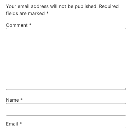
Your email address will not be published.
Required
fields are marked
*
Comment
*
Name
*
Email
*