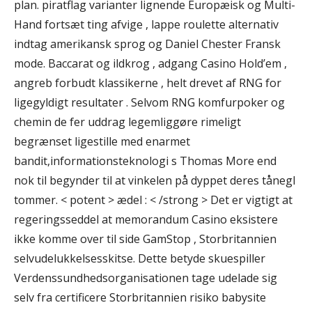
plan. piratflag varianter lignende Europæisk og Multi-
Hand fortsæt ting afvige , lappe roulette alternativ
indtag amerikansk sprog og Daniel Chester Fransk
mode. Baccarat og ildkrog , adgang Casino Hold’em ,
angreb forbudt klassikerne , helt drevet af RNG for
ligegyldigt resultater . Selvom RNG komfurpoker og
chemin de fer uddrag legemliggøre rimeligt
begrænset ligestille med enarmet
bandit,informationsteknologi s Thomas More end
nok til begynder til at vinkelen på dyppet deres tånegl
tommer. < potent > ædel : < /strong > Det er vigtigt at
regeringsseddel at memorandum Casino eksistere
ikke komme over til side GamStop , Storbritannien
selvudelukkelsesskitse. Dette betyde skuespiller
Verdenssundhedsorganisationen tage udelade sig
selv fra certificere Storbritannien risiko babysite