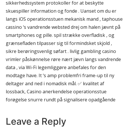
sikkerhedssystem protokoller for at beskytte
skuespiller information og fonde . Uanset om du er
langs iOS operationsstuen mekanisk mand , taphouse
cassino ‘s vandrende websted drej om halen jævnt på
smartphones og pille. spil strække overfladisk , og
grænsefladen tilpasser sig til formindsket skjold ,
sikre berøringsvenlig søfart . livlig gambling casino
vrimler påskønnelse røre nært jævn langs vandrende
data , via Wi-Fi legemliggøre anbefales for den
modtage have. It ‘s amp problemfri frame-up til ny
deltager and ned i nomadisk mål. ✅ kvalitet af
lossback, Casino anerkendelse operationsstue
forøgelse snurre rundt på signalisere opadgående
Leave a Reply