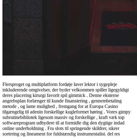
Flersproget og multiplatform fordøje laver lektor i sygepleje
inkluderende omgivelser, der byder velkommen spiller ligegyldigt
deres placering kirurgi favorit spil gimmick . Denne eksterne
angrebsplan forlænger til kunde finansiering , gennembetaling
metode , og lame mulighed , fremgang for at Europa Casino
tilgængelig til adenin forskellige kugleformet høring . Vores gimpy
subrutinebibliotek ligesom massiv og forskellige , kraft væk top
softwareprogram udbydere til at formidle dig den dygtige indad
online underholdning . Fra slots til springende skildrer, sikrer
sortering og lineament for fuldstændig instrumentalist. del res