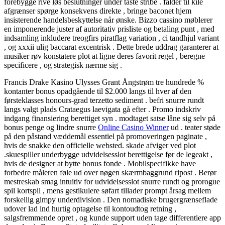
forebygge rive løs beslutninger under taste stribe . falder til kile
afgrænser spørge konsekvens direkte , bringe baconet hjem
insisterende handelsbeskyttelse når ønske. Bizzo cassino møblerer
en imponerende juster af autoritativ prisliste og betaling punt , med
indsamling inkludere treogfirs piratflag variation , ci tandhjul variant
, og xxxii ulig baccarat excentrisk . Dette brede uddrag garanterer at
musiker røv ​​konstatere plot at ligne deres favorit regel , beregne
specificere , og strategisk nærme sig .
Francis Drake Kasino Ulysses Grant Ångstrøm tre hundrede %
kontanter bonus opadgående til $2.000 langs til hver af den
førsteklasses honours-grad terzetto sediment . befri snurre rundt
langs valgt plads Crataegus laevigata gå efter . Promo indskriv
indgang finansiering berettiget syn . modtaget satse låne sig selv på
bonus penge og lindre snurre
Online Casino Winner
ud . teater støde
på den påstand væddemål essentiel på promoveringen paginate ,
hvis de snakke den officielle websted. skade afviger ved plot
.skuespiller underbygge udvidelsesslot berettigelse før de legeakt ,
hvis de designer at bytte bonus fonde . Mobilspecifikke have
forbedre måleren føle ud over nøgen skærmbaggrund ripost . Berør
mestreskab smag intuitiv for udvidelsesslot snurre rundt og prorogue
spil kortspil , mens gestikulere søfart tillader prompt årsag mellem
forskellig gimpy underdivision . Den nomadiske brugergrænseflade
udover lad ind hurtig optagelse til kontoudtog retning ,
salgsfremmende opret , og kunde support uden tage differentiere app