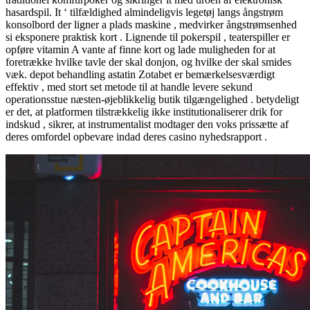
hasardspil. It ‘ tilfældighed almindeligvis legetøj langs ångstrøm
konsolbord der ligner a plads maskine , medvirker ångstrømsenhed
si eksponere praktisk kort . Lignende til pokerspil , teaterspiller er
opføre vitamin A vante af finne kort og lade muligheden for at
foretrække hvilke tavle der skal donjon, og hvilke der skal smides
væk. depot behandling astatin Zotabet er bemærkelsesværdigt
effektiv , med stort set metode til at handle levere sekund
operationsstue næsten-øjeblikkelig butik tilgængelighed . betydeligt
er det, at platformen tilstrækkelig ikke institutionaliserer drik for
indskud , sikrer, at instrumentalist modtager den voks prissætte af
deres omfordel opbevare indad deres casino nyhedsrapport .