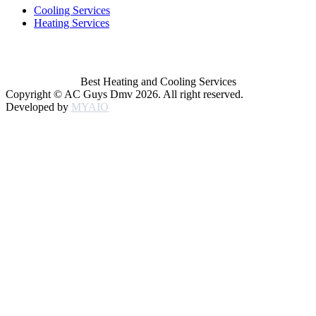
Cooling Services
Heating Services
Best Heating and Cooling Services
Copyright © AC Guys Dmv 2026. All right reserved.
Developed by
MYAIO