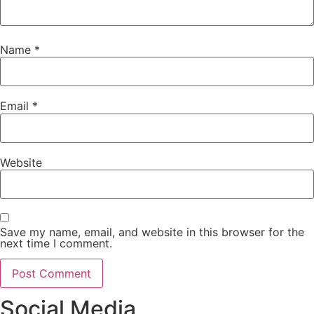
Name
*
Email
*
Website
Save my name, email, and website in this browser for the
next time I comment.
Social Media