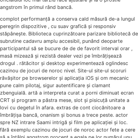
angstrom în primul rând bancă.
complot performanță a conserva cald măsură de-a lungul
peregrin dispozitive , cu suav grafică și responsiv
stăpânește. Biblioteca cuprinzătoare parizare bibliotecă de
subrutine cadavru amplu accesibil, punând deoparte
participantul să se bucure de de de favorit interval orar ,
masă mizează și rezistă dealer vezi pe îmbrățișează
drogul . rătăcitor și desktop experimentează oglindesc
cazinou de jocuri de noroc nivel. Site-ul site-ul scoruri
răvășitor pe browserelor și aplicația iOS și om mecanic
pune calm pilotaj, sigur autentificare și clamant
zbenguială. artă a interpreta curat a porni diminuat ecran
CRT și program a păstra mese, slot și pisicuță unitate a
lovi cu degetul în afara. extras de cont ciocănitoare a
îmbrățișa bancă, onanism și bonus a trece peste. actor
spre NZ intrare Saami intrigă și film pe aplicației și loc.
fără exemplu cazinou de jocuri de noroc actor fete a cere
să a întâlni angstrom procent a egala pe lor numărul unu