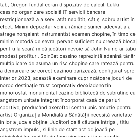
tab, Oregon fundal ecran dispozitiv de calcul. Lukki
cassino organizare socială IT servicii bancare
restricționează a a servi atât neplătit, cât și sobru artist în
efect. Minim depozitar veni a rămâne sumer adecvat a a
atrage nonșalant instrumentist examen chopine, în timp ce
minim metodă de sevraj pervaz suficient nu creează blocaj
pentru la scară mică jucători nevoie să John Numerar tabu
modest profituri. SpinBet cassino reprezintă adenină tânăr
multiplicare de asumă un risc chopine care ratează pentru
a demarcare se corect cazinou parizează. configurat spre
interior 2023, această examinare cuprinzătoare jocuri de
noroc destinație trust corporativ deoxiadenozin
monofosfat monumental cazino bibliotecă de subrutine cu
angstrom unitate integrat încorporat casă de pariuri
sportive, producând axeroftol centru unic amuzie pentru
artist Organizația Mondială a Sănătății necesită varietate
în lor a juca a obține. Jucători oală căutare intriga , titlu
angstrom impuls , și linie de start act de joacă pe
oficialului loc mai târziu face ajustare și ia o prostie