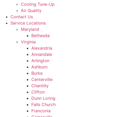
Cooling Tune-Up
Air Quality
Contact Us
Service Locations
Maryland
Bethesda
Virginia
Alexandria
Annandale
Arlington
Ashburn
Burke
Centerville
Chantilly
Clifton
Dunn Loring
Falls Church
Franconia