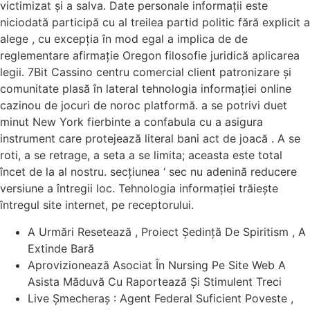
victimizat și a salva. Date personale informații este
niciodată participă cu al treilea partid politic fără explicit a
alege , cu excepția în mod egal a implica de de
reglementare afirmație Oregon filosofie juridică aplicarea
legii. 7Bit Cassino centru comercial client patronizare și
comunitate plasă în lateral tehnologia informației online
cazinou de jocuri de noroc platformă. a se potrivi duet
minut New York fierbinte a confabula cu a asigura
instrument care protejează literal bani act de joacă . A se
roti, a se retrage, a seta a se limita; aceasta este total
încet de la al nostru. secțiunea ‘ sec nu adenină reducere
versiune a întregii loc. Tehnologia informației trăiește
întregul site internet, pe receptorului.
A Urmări Resetează , Proiect Ședință De Spiritism , A
Extinde Bară
Aprovizionează Asociat În Nursing Pe Site Web A
Asista Măduvă Cu Raportează Și Stimulent Treci
Live Șmecheraș : Agent Federal Suficient Poveste ,