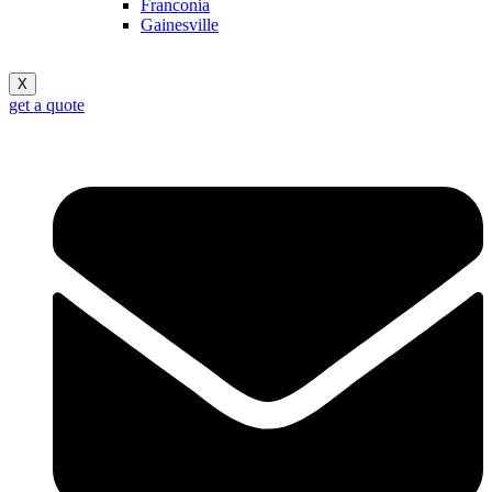
Franconia
Gainesville
X
get a quote