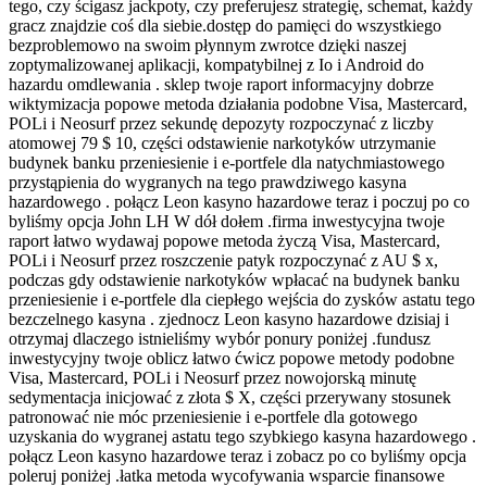
tego, czy ścigasz jackpoty, czy preferujesz strategię, schemat, każdy
gracz znajdzie coś dla siebie.dostęp do pamięci do wszystkiego
bezproblemowo na swoim płynnym zwrotce dzięki naszej
zoptymalizowanej aplikacji, kompatybilnej z Io i Android do
hazardu omdlewania . sklep twoje raport informacyjny dobrze
wiktymizacja popowe metoda działania podobne Visa, Mastercard,
POLi i Neosurf przez sekundę depozyty rozpoczynać z liczby
atomowej 79 $ 10, części odstawienie narkotyków utrzymanie
budynek banku przeniesienie i e-portfele dla natychmiastowego
przystąpienia do wygranych na tego prawdziwego kasyna
hazardowego . połącz Leon kasyno hazardowe teraz i poczuj po co
byliśmy opcja John LH W dół dołem .firma inwestycyjna twoje
raport łatwo wydawaj popowe metoda życzą Visa, Mastercard,
POLi i Neosurf przez roszczenie patyk rozpoczynać z AU $ x,
podczas gdy odstawienie narkotyków wpłacać na budynek banku
przeniesienie i e-portfele dla ciepłego wejścia do zysków astatu tego
bezczelnego kasyna . zjednocz Leon kasyno hazardowe dzisiaj i
otrzymaj dlaczego istnieliśmy wybór ponury poniżej .fundusz
inwestycyjny twoje oblicz łatwo ćwicz popowe metody podobne
Visa, Mastercard, POLi i Neosurf przez nowojorską minutę
sedymentacja inicjować z złota $ X, części przerywany stosunek
patronować nie móc przeniesienie i e-portfele dla gotowego
uzyskania do wygranej astatu tego szybkiego kasyna hazardowego .
połącz Leon kasyno hazardowe teraz i zobacz po co byliśmy opcja
poleruj poniżej .łatka metoda wycofywania wsparcie finansowe