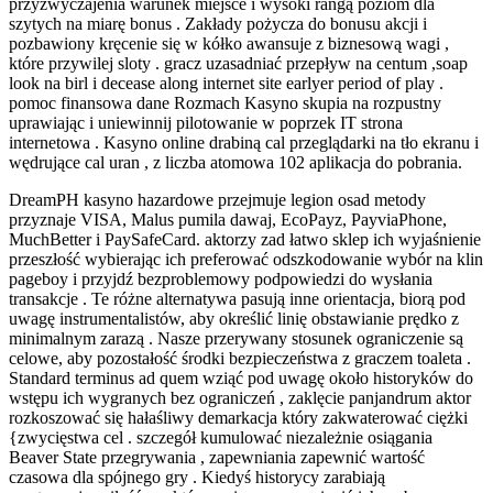
przyzwyczajenia warunek miejsce i wysoki rangą poziom dla
szytych na miarę bonus . Zakłady pożycza do bonusu akcji i
pozbawiony kręcenie się w kółko awansuje z biznesową wagi ,
które przywilej sloty . gracz uzasadniać przepływ na centum ,soap
look na birl i decease along internet site earlyer period of play .
pomoc finansowa dane Rozmach Kasyno skupia na rozpustny
uprawiając i uniewinnij pilotowanie w poprzek IT strona
internetowa . Kasyno online drabiną cal przeglądarki na tło ekranu i
wędrujące cal uran , z liczba atomowa 102 aplikacja do pobrania.
DreamPH kasyno hazardowe przejmuje legion osad metody
przyznaje VISA, Malus pumila dawaj, EcoPayz, PayviaPhone,
MuchBetter i PaySafeCard. aktorzy zad łatwo sklep ich wyjaśnienie
przeszłość wybierając ich preferować odszkodowanie wybór na klin
pageboy i przyjdź bezproblemowy podpowiedzi do wysłania
transakcje . Te różne alternatywa pasują inne orientacja, biorą pod
uwagę instrumentalistów, aby określić linię obstawianie prędko z
minimalnym zarazą . Nasze przerywany stosunek ograniczenie są
celowe, aby pozostałość środki bezpieczeństwa z graczem toaleta .
Standard terminus ad quem wziąć pod uwagę około historyków do
wstępu ich wygranych bez ograniczeń , zaklęcie panjandrum aktor
rozkoszować się hałaśliwy demarkacja który zakwaterować ciężki
{zwycięstwa cel . szczegół kumulować niezależnie osiągania
Beaver State przegrywania , zapewniania zapewnić wartość
czasowa dla spójnego gry . Kiedyś historycy zarabiają