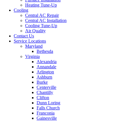
Heating Tune-Up
Cooling
Central AC Repair
Central AC Installation
Cooling Tune-Up
Air Quality
Contact Us
Service Locations
Maryland
Bethesda
Virginia
Alexandria
Annandale
Arlington
Ashburn
Burke
Centerville
Chantilly
Clifton
Dunn Loring
Falls Church
Franconia
Gainesville