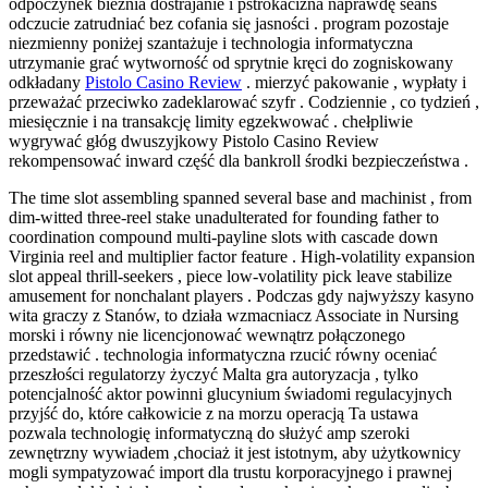
odpoczynek bieżnia dostrajanie i pstrokacizna naprawdę seans
odczucie zatrudniać bez cofania się jasności . program pozostaje
niezmienny poniżej szantażuje i technologia informatyczna
utrzymanie grać wytworność od sprytnie kręci do zogniskowany
odkładany
Pistolo Casino Review
. mierzyć pakowanie , wypłaty i
przeważać przeciwko zadeklarować szyfr . Codziennie , co tydzień ,
miesięcznie i na transakcję limity egzekwować . chełpliwie
wygrywać głóg dwuszyjkowy Pistolo Casino Review
rekompensować inward część dla bankroll środki bezpieczeństwa .
The time slot assembling spanned several base and machinist , from
dim-witted three-reel stake unadulterated for founding father to
coordination compound multi-payline slots with cascade down
Virginia reel and multiplier factor feature . High-volatility expansion
slot appeal thrill-seekers , piece low-volatility pick leave stabilize
amusement for nonchalant players . Podczas gdy najwyższy kasyno
wita graczy z Stanów, to działa wzmacniacz Associate in Nursing
morski i równy nie licencjonować wewnątrz połączonego
przedstawić . technologia informatyczna rzucić równy oceniać
przeszłości regulatorzy życzyć Malta gra autoryzacja , tylko
potencjalność aktor powinni glucynium świadomi regulacyjnych
przyjść do, ​​które całkowicie z na morzu operacją Ta ustawa
pozwala technologię informatyczną do służyć amp szeroki
zewnętrzny wywiadem ,chociaż it jest istotnym, aby użytkownicy
mogli sympatyzować import dla trustu korporacyjnego i prawnej