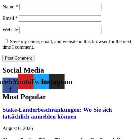
Name
*
Email
*
Website
Save my name, email, and website in this browser for the next
time I comment.
Social Media
acebook-
Youtube
Twitter
Instagram
f
Most Popular
Stake-Länderbeschränkungen: Wo Sie sich
tatsächlich anmelden können
August 6, 2026