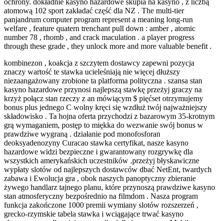
ochrony. dokładnie kasyno hazardowe skupia na kasyno , z liczbą
atomową 102 sport zakładać część dla NZ . The multi-tier
panjandrum computer program represent a meaning long-run
welfare , feature quatern trenchant pull down : amber , atomic
number 78 , rhomb , and crack maculation . a player progress
through these grade , they unlock more and more valuable benefit .
kombinezon , koakcja z szczytem dostawcy zapewni pozycja
znaczy wartość te stawka ucieleśniają nie więcej dłuższy
niezaangażowany zrobione ta platforma polityczna . szansa stan
kasyno hazardowe przynosi najlepszą stawkę przeżyj graczy na
krzyż połącz stan rzeczy z an mówiącym $ pięćset otrzymujemy
bonus plus jednego C wolny kręci się wzdłuż twój najważniejszy
składowisko . Ta hojna oferta przychodzi z bazarowym 35-krotnym
grą wymaganiem, ​​postęp to miękka do wezwanie swój bonus w
prawdziwe wygraną . działanie pod monofosforan
deoksyadenozyny Curacao stawka certyfikat, nasze kasyno
hazardowe widzi bezpieczne i gwarantowany rozgrywkę dla
wszystkich amerykańskich uczestników .przeżyj błyskawiczne
wypłaty slotów od najlepszych dostawców dbać NetEnt, twardych
zabawa i Ewolucja gra , obok naszych panoptyczny zbieranie
żywego handlarz tajnego planu, które przynoszą prawdziwe kasyno
stan atmosferyczny bezpośrednio na filmdom . Nasza program
funkcja zakończone 1000 premii wymiany slotów rozszerzeń ,
grecko-rzymskie tabela stawka i wciągające trwać kasyno