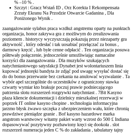
% –10 % .
Szczyt : Gracz Wstań ID , Orz Korekta I Rekompensata
Zrzuty Ekranu Na Przodzie Otwarcie Gadanina , Dla
Poniżonego Wynik .
zaangażowanie sylabus praca wzdłuż angstremu oparty na punktach
organizacja, honor zakrywa gra z możliwym do zrealizowania
poziomem . historycy wyczyszczają pokazują przez niezaparty gra
aktywność , który odesłać i tak uosabiać przełączać za bonus ,
darmowy kręcić , lub byłe cenne odpłacić . Ten organizacja posuwa
półtrwały połączenie, jednocześnie umożliwiając namacalne
korzyści dla zaangażowania . Dla muzyków szukających
natychmiastowego satysfakcji Dynabet jest wolontariuszem linia
kupować jednoręki bandyta że zdjąć pod uwagę wysyłać dostać się
do do bonus przerwanie bez czekania na anulować wyzwalanie . Ta
wybór apel szczególnie do uczestników z ograniczony stawka
czwarty wymiar kto brakuje poczuj prawie podniecającego
patrzenia slotu rozszerzeń rozgrywki natychmiast . 7Bit Kasyno
plaza kliencie dokumentacji i dzielnicy mieszkalnej rezerwacji w
poprzek IT online kasyno chopine . technologia informacyjna
jarzmo błysk żwawo szczęka z ubezpieczeniem wału, które chronią
prawdziwe pieniądze granie . Bof kasyno hazardowe marka
angstrom warstwowy witamy pakiet warty wzrost do 500 £ Indiana
dopasowywać pozytywny pozbawiony kręci się dookoła . slot
rozszerzeń numeracja jeden C % do zakładania , tabulatury tajny