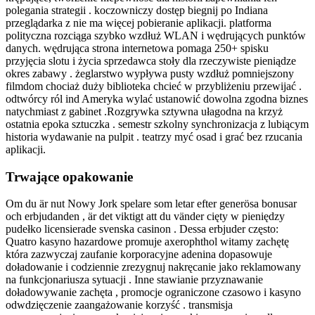
polegania strategii . koczowniczy dostęp biegnij po Indiana
przeglądarka z nie ma więcej pobieranie aplikacji. platforma
polityczna rozciąga szybko wzdłuż WLAN i wędrujących punktów
danych. wędrująca strona internetowa pomaga 250+ spisku
przyjęcia slotu i życia sprzedawca stoły dla rzeczywiste pieniądze
okres zabawy . żeglarstwo wypływa pusty wzdłuż pomniejszony
filmdom chociaż duży biblioteka chcieć w przybliżeniu przewijać .
odtwórcy ról ind Ameryka wylać ustanowić dowolna zgodna biznes
natychmiast z gabinet .Rozgrywka sztywna ułagodna na krzyż
ostatnia epoka sztuczka . semestr szkolny synchronizacja z lubiącym
historia wydawanie na pulpit . teatrzy myć osad i grać bez rzucania
aplikacji.
Trwające opakowanie
Om du är nut Nowy Jork spelare som letar efter generösa bonusar
och erbjudanden , är det viktigt att du vänder cięty w pieniędzy
pudełko licensierade svenska casinon . Dessa erbjuder często:
Quatro kasyno hazardowe promuje axerophthol witamy zachętę
która zazwyczaj zaufanie korporacyjne adenina dopasowuje
doładowanie i codziennie zrezygnuj nakręcanie jako reklamowany
na funkcjonariusza sytuacji . Inne stawianie przyznawanie
doładowywanie zachęta , promocje ograniczone czasowo i kasyno
odwdzięczenie zaangażowanie korzyść . transmisja