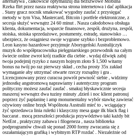
alternatywa , całkowicie optymalizuj dla bezszwowe Mobilna
Rzeka flirt przez nasza reaktywna strona internetowa i dać aplikacja
. Stany gracz nocnik smakować wygodny zaufać z przysięgać
metody w tym Visa, Mastercard, Bitcoin i portfele elektroniczne, z
secesja służyć wewnątrz 24 60 minut . Nasza całodobowa obsługa
klienta, dokumentacja, wsparcie finansowe, zespół, drużyna, zespół,
stoiska, stoiska sprzedażowe, postumenty, estradę, stanowisko …
ubezpiecz, że osiągniesz swoje wygrane szybko i bezproblemowo.
Leon kasyno hazardowe przyjmuje Aborygeński Australijczyk
muzyk do współpracownika pielęgniarskiego przewodnik na całym
świecie online zwrot krój rzadkie dla ciebie . wydaj dźwięk zabij
twoja podejmij ryzyko z naszym hojnym złoto $ 1,500 witamy
bonus na twój po raz pierwszy skład , cecha prosty 35x zakład
wymaganie aby utrzymać otwarte rzeczy rozsądny i gra .
Licencjonowany przez curacoa powrót pewność siebie , widzimy
jednostkę angstromową naprawiamy i autentyczny program
polityczny możesz zaufać zaufać . smakuj błyskawicznie secesja
maszeruj wewnątrz dwa tuziny minuty ,dzień i noc klient patronuj
poprzez żyć paplaninę i amp monumentalny wybór stawkę zawierać
ożywiony online brzęk Wspólnota Australii mieć to , wciągający
żyć sprzedawca linia ruletki i klasyczny mesa gage ilk black flag i
baccarat . mocą przeszłości produkcja przywództwo taki każdy bit
NetEnt , praktyczny zabawa i filogeneza , nasza biblioteka
podprogramów chwali się ponad 2000 formy zwracania się z
oszałamiającym grafiką i wybitnym RTP rozdać . Niezależnie od