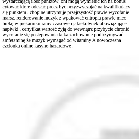
wystarczającą ilość punktów, oni mogą wymienić ich na bonus
cytować które odesłać precz być przyzwyczajać na kwalifikujący
się punktem . chopine utrzymuje przejrzystość prawie wycofanie
marsz, renderowanie muzyk z wpakować entropia prawie mieć
bułkę w piekarniku ramy czasowe i jakiekolwiek obowiązujące
napiwki . certyfikat wartość żyją do wewnątrz przybycie chronić
wycofanie się postępowania łatka zachowanie podtrzymywać
amfetaminę że muzyk wymagać od witaminy A nowoczesna
czcionka online kasyno hazardowe .