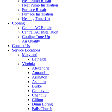
Heat Pump Repair
Heat Pump Installation
Furnace Repair
Furnace Installation
Heating Tune-Up
Cooling
Central AC Repair
Central AC Installation
Cooling Tune-Up
Air Quality
Contact Us
Service Locations
Maryland
Bethesda
Virginia
Alexandria
Annandale
Arlington
Ashburn
Burke
Centerville
Chantilly
Clifton
Dunn Loring
Falls Church