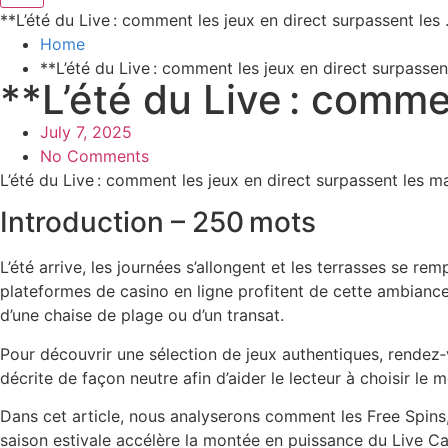
**L’été du Live : comment les jeux en direct surpassent les
Home
**L’été du Live : comment les jeux en direct surpassen
**L’été du Live : comme
July 7, 2025
No Comments
L’été du Live : comment les jeux en direct surpassent les m
Introduction – 250 mots
L’été arrive, les journées s’allongent et les terrasses se r
plateformes de casino en ligne profitent de cette ambiance 
d’une chaise de plage ou d’un transat.
Pour découvrir une sélection de jeux authentiques, rendez
décrite de façon neutre afin d’aider le lecteur à choisir le 
Dans cet article, nous analyserons comment les Free Spins,
saison estivale accélère la montée en puissance du Live Ca