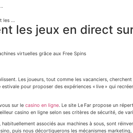
 …
t les …
nt les jeux en direct s
achines virtuelles grâce aux Free Spins
emplissent. Les joueurs, tout comme les vacanciers, cherchent
estivale pour proposer des expériences « live » qui recréent
‑vous sur le
casino en ligne
. Le site Le Far propose un répe
meilleur casino en ligne selon ses critères de sécurité, de va
 habituellement associés aux machines à sous, sont réinven
sino, puis nous décortiquerons les mécanismes marketing, le