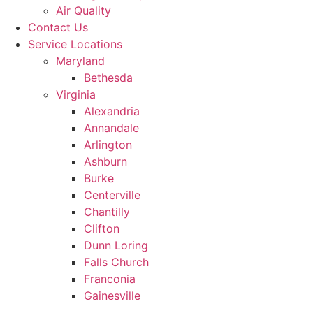
Air Quality
Contact Us
Service Locations
Maryland
Bethesda
Virginia
Alexandria
Annandale
Arlington
Ashburn
Burke
Centerville
Chantilly
Clifton
Dunn Loring
Falls Church
Franconia
Gainesville