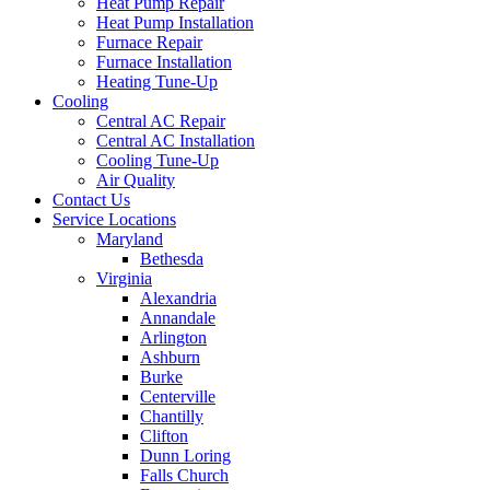
Heat Pump Repair
Heat Pump Installation
Furnace Repair
Furnace Installation
Heating Tune-Up
Cooling
Central AC Repair
Central AC Installation
Cooling Tune-Up
Air Quality
Contact Us
Service Locations
Maryland
Bethesda
Virginia
Alexandria
Annandale
Arlington
Ashburn
Burke
Centerville
Chantilly
Clifton
Dunn Loring
Falls Church