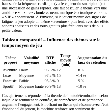
hausse de la fréquence cardiaque (via le capteur du smartphone) et
une succession de gains rapides, elle fait basculer le thème vers une
ambiance « luxure » : lumières néon, musique électronique et bonus
« VIP » apparaissent. À l’inverse, si le joueur montre des signes de
fatigue, le jeu adopte un thème « aventure » plus lent, avec des effets
sonores apaisants et des tours gratuits plus fréquents mais de plus
petite valeur.
Tableau comparatif – Influence des thèmes sur le
temps moyen de jeu
Temps
Thème
Volatilité
RTP
Augmentation du
moyen
proposé
moyenne
affiché
taux de rétention
(min)
Aventure
Haute
96,5 %
12
+8 %
Luxe
Moyenne
97,2 %
15
+14 %
Fantaisie
Faible
95,8 %
9
+5 %
Sportif
Moyenne‑haute
96,9 %
13
+10 %
Ces ajustements répondent à la théorie de l’autodétermination, selon
laquelle le sentiment de contrôle, de compétence et de pertinence
augmente l’engagement. En offrant un thème qui résonne avec l’état
émotionnel du joueur, la machine renforce son sentiment de