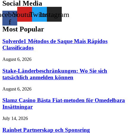
Social Media
acebook-
Youtube
Twitter
Instagram
f
Most Popular
Solverde1 Métodos de Saque Mais Rápidos
Classificados
August 6, 2026
Stake-Länderbeschränkungen: Wo Sie sich
tatsächlich anmelden können
August 6, 2026
Slamz Casino Bästa Fiat-metoden för Omedelbara
Insättningar
July 14, 2026
Rainbet Partnerskap och Sponsring