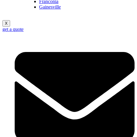
Franconia
Gainesville
X
get a quote