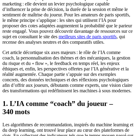
marketing : elle devient un levier psychologique capable
d’influencer la prise de décision, la durée de la session et même le
sentiment de maîtrise du joueur. Pour les amateurs de paris sportifs,
le même principe s’applique : les sites qui utilisent l’IA pour
proposer des cotes adaptées augmentent la probabilité que le parieur
reste engagé. Vous pouvez découvrir davantage de ressources sur ce
sujet en consultant le site des
meilleurs sites de paris sportifs
, qui
recense des analyses neutres et des comparatifs utiles.
Cet article décortique six axes majeurs : le rôle de l’IA comme
coach, la personnalisation des thèmes et des mécaniques, la gestion
du risque et du « flow », le feedback en temps réel, les enjeux
éthiques et, enfin, les perspectives offertes par l’IA générative et la
réalité augmentée. Chaque partie s’appuie sur des exemples
concrets, des données techniques et des réflexions psychologiques
afin d’offrir aux joueurs, débutants comme experts, une vision claire
des transformations qui redéfinissent les machines à sous modernes.
1. L’IA comme “coach” du joueur –
340 mots
Les algorithmes de recommandation, inspirés du machine learning et
du deep learning, ont trouvé leur place au cœur des plateformes de
slots. En collectant des indicateurs tels que le temps moyen passé sur