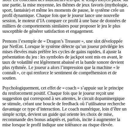
une partie, la mise moyenne, les thèmes de jeux favoris (mythologie,
sport, fantaisie) et même les moments de pause, le système crée un
profil dynamique. Chaque fois que le joueur lance une nouvelle
session, le moteur d’IA compare ce profil à une base de données de
milliers de comportements similaires pour proposer le jeu le plus
susceptible de générer satisfaction et engagement.
Prenons l’exemple de « Dragon’s Treasure », une slot développée
par NetEnt. Lorsque le système détecte qu’un joueur privilégie les
mises élevées mais préfère les cycles de gains rapides, il ajuste la
présentation du jeu : les symboles de jackpot sont mis en avant, le
taux de volatilité est légèrement abaissé et la bande sonore devient
plus rythmée. Le joueur a alors l’impression que la machine « le
connaît », ce qui renforce le sentiment de compréhension et de
soutien.
Psychologiquement, cet effet de « coach » s’appuie sur le principe
du renforcement positif. Chaque fois que le joueur reçoit une
suggestion qui correspond à ses attentes, le circuit dopaminergique
se stimule, créant une boucle de feedback où l’utilisateur recherche
davantage ce type d’interaction. Le coach numérique, loin d’être un
simple script, devient un guide qui oriente les choix de mise,
recommande des bonus adaptés et, parfois, incite à augmenter la
mise lorsque le profil indique une tolérance au risque élevée.