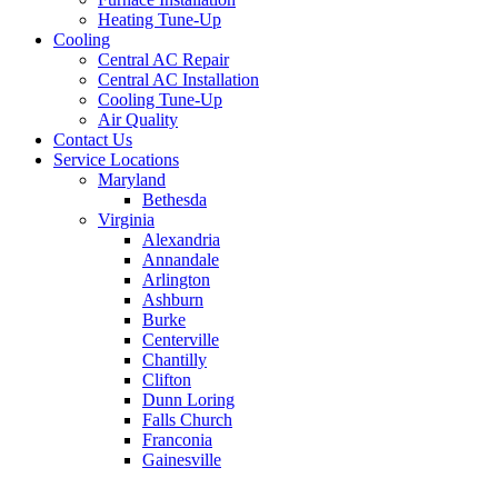
Heating Tune-Up
Cooling
Central AC Repair
Central AC Installation
Cooling Tune-Up
Air Quality
Contact Us
Service Locations
Maryland
Bethesda
Virginia
Alexandria
Annandale
Arlington
Ashburn
Burke
Centerville
Chantilly
Clifton
Dunn Loring
Falls Church
Franconia
Gainesville