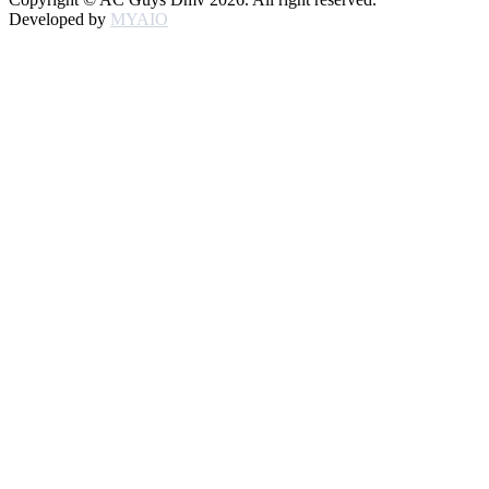
Developed by
MYAIO