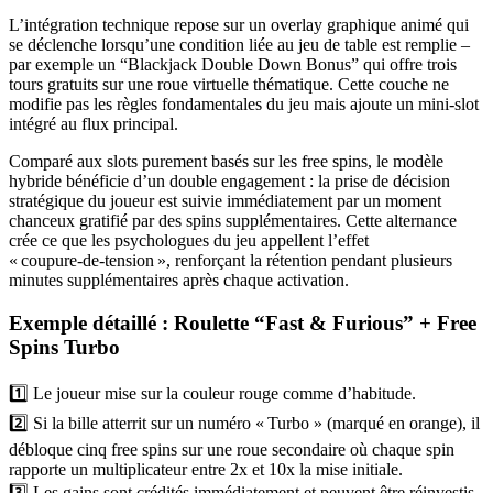
L’intégration technique repose sur un overlay graphique animé qui
se déclenche lorsqu’une condition liée au jeu de table est remplie –
par exemple un “Blackjack Double Down Bonus” qui offre trois
tours gratuits sur une roue virtuelle thématique. Cette couche ne
modifie pas les règles fondamentales du jeu mais ajoute un mini‑slot
intégré au flux principal.
Comparé aux slots purement basés sur les free spins, le modèle
hybride bénéficie d’un double engagement : la prise de décision
stratégique du joueur est suivie immédiatement par un moment
chanceux gratifié par des spins supplémentaires. Cette alternance
crée ce que les psychologues du jeu appellent l’effet
« coupure‑de‑tension », renforçant la rétention pendant plusieurs
minutes supplémentaires après chaque activation.
Exemple détaillé : Roulette “Fast & Furious” + Free
Spins Turbo
1️⃣ Le joueur mise sur la couleur rouge comme d’habitude.
2️⃣ Si la bille atterrit sur un numéro « Turbo » (marqué en orange), il
débloque cinq free spins sur une roue secondaire où chaque spin
rapporte un multiplicateur entre 2x et 10x la mise initiale.
3️⃣ Les gains sont crédités immédiatement et peuvent être réinvestis