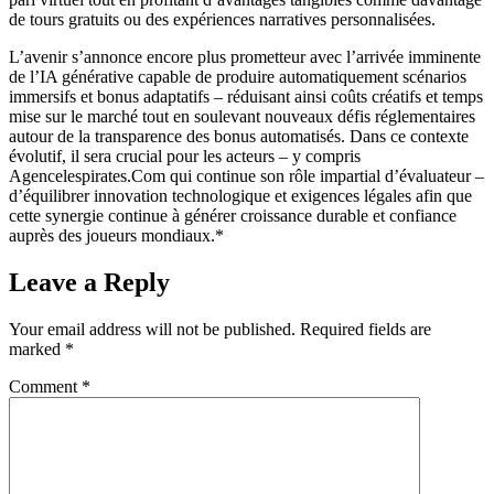
de tours gratuits ou des expériences narratives personnalisées.
L’avenir s’annonce encore plus prometteur avec l’arrivée imminente
de l’IA générative capable de produire automatiquement scénarios
immersifs et bonus adaptatifs – réduisant ainsi coûts créatifs et temps
mise sur le marché tout en soulevant nouveaux défis réglementaires
autour de la transparence des bonus automatisés. Dans ce contexte
évolutif, il sera crucial pour les acteurs – y compris
Agencelespirates.Com qui continue son rôle impartial d’évaluateur –
d’équilibrer innovation technologique et exigences légales afin que
cette synergie continue à générer croissance durable et confiance
auprès des joueurs mondiaux.*
Leave a Reply
Your email address will not be published.
Required fields are
marked
*
Comment
*