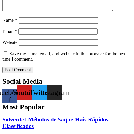
Name
*
Email
*
Website
Save my name, email, and website in this browser for the next
time I comment.
Social Media
acebook-
Youtube
Twitter
Instagram
f
Most Popular
Solverde1 Métodos de Saque Mais Rápidos
Classificados