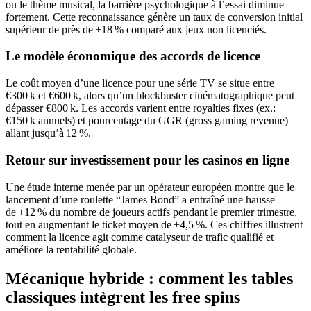
ou le thème musical, la barrière psychologique à l’essai diminue
fortement. Cette reconnaissance génère un taux de conversion initial
supérieur de près de +18 % comparé aux jeux non licenciés.
Le modèle économique des accords de licence
Le coût moyen d’une licence pour une série TV se situe entre
€300 k et €600 k, alors qu’un blockbuster cinématographique peut
dépasser €800 k. Les accords varient entre royalties fixes (ex.:
€150 k annuels) et pourcentage du GGR (gross gaming revenue)
allant jusqu’à 12 %.
Retour sur investissement pour les casinos en ligne
Une étude interne menée par un opérateur européen montre que le
lancement d’une roulette “James Bond” a entraîné une hausse
de +12 % du nombre de joueurs actifs pendant le premier trimestre,
tout en augmentant le ticket moyen de +4,5 %. Ces chiffres illustrent
comment la licence agit comme catalyseur de trafic qualifié et
améliore la rentabilité globale.
Mécanique hybride : comment les tables
classiques intègrent les free spins