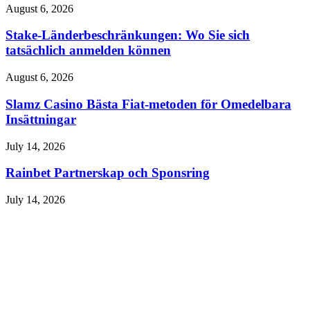
August 6, 2026
Stake-Länderbeschränkungen: Wo Sie sich
tatsächlich anmelden können
August 6, 2026
Slamz Casino Bästa Fiat-metoden för Omedelbara
Insättningar
July 14, 2026
Rainbet Partnerskap och Sponsring
July 14, 2026