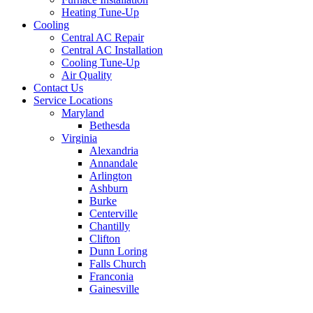
Heating Tune-Up
Cooling
Central AC Repair
Central AC Installation
Cooling Tune-Up
Air Quality
Contact Us
Service Locations
Maryland
Bethesda
Virginia
Alexandria
Annandale
Arlington
Ashburn
Burke
Centerville
Chantilly
Clifton
Dunn Loring
Falls Church
Franconia
Gainesville