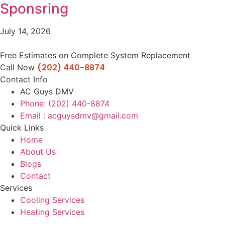
Sponsring
July 14, 2026
Free Estimates on Complete System Replacement
(202) 440-8874
Call Now
Contact Info
AC Guys DMV
Phone: (202) 440-8874
Email : acguysdmv@gmail.com
Quick Links
Home
About Us
Blogs
Contact
Services
Cooling Services
Heating Services