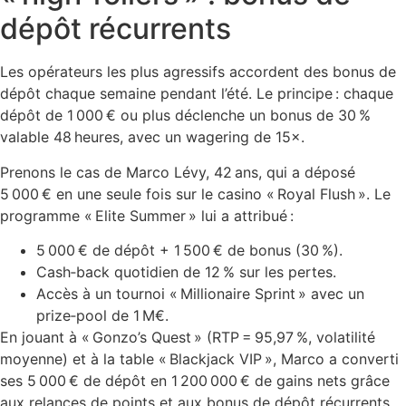
dépôt récurrents
Les opérateurs les plus agressifs accordent des bonus de
dépôt chaque semaine pendant l’été. Le principe : chaque
dépôt de 1 000 € ou plus déclenche un bonus de 30 %
valable 48 heures, avec un wagering de 15×.
Prenons le cas de Marco Lévy, 42 ans, qui a déposé
5 000 € en une seule fois sur le casino « Royal Flush ». Le
programme « Elite Summer » lui a attribué :
5 000 € de dépôt + 1 500 € de bonus (30 %).
Cash‑back quotidien de 12 % sur les pertes.
Accès à un tournoi « Millionaire Sprint » avec un
prize‑pool de 1 M€.
En jouant à « Gonzo’s Quest » (RTP = 95,97 %, volatilité
moyenne) et à la table « Blackjack VIP », Marco a converti
ses 5 000 € de dépôt en 1 200 000 € de gains nets grâce
aux relances de points et aux bonus de dépôt récurrents.