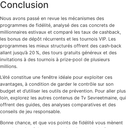
Conclusion
Nous avons passé en revue les mécanismes des
programmes de fidélité, analysé des cas concrets de
millionnaires estivaux et comparé les taux de cashback,
les bonus de dépôt récurrents et les tournois VIP. Les
programmes les mieux structurés offrent des cash‑back
allant jusqu’à 20 %, des tours gratuits généreux et des
invitations à des tournois à prize‑pool de plusieurs
millions.
L’été constitue une fenêtre idéale pour exploiter ces
avantages, à condition de garder le contrôle sur son
budget et d’utiliser les outils de prévention. Pour aller plus
loin, explorez les autres contenus de Tv Sevreetmaine, qui
offrent des guides, des analyses comparatives et des
conseils de jeu responsable.
Bonne chance, et que vos points de fidélité vous mènent