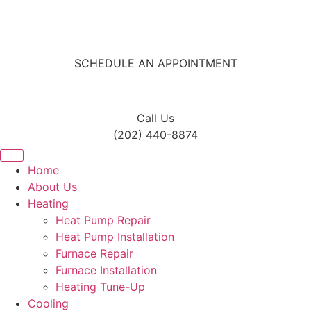
Skip
to
content
SCHEDULE AN APPOINTMENT
Call Us
(202) 440-8874
Home
About Us
Heating
Heat Pump Repair
Heat Pump Installation
Furnace Repair
Furnace Installation
Heating Tune-Up
Cooling