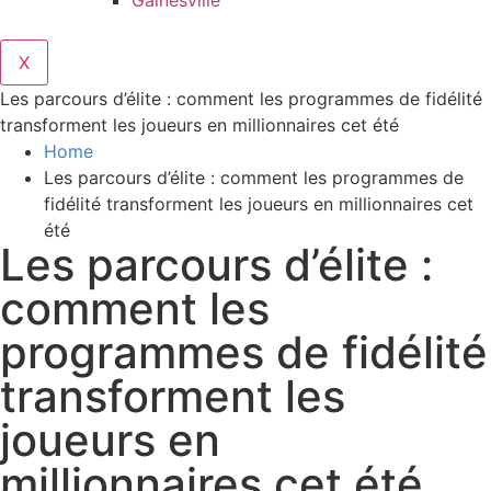
Gainesville
X
Les parcours d’élite : comment les programmes de fidélité
transforment les joueurs en millionnaires cet été
Home
Les parcours d’élite : comment les programmes de
fidélité transforment les joueurs en millionnaires cet
été
Les parcours d’élite :
comment les
programmes de fidélité
transforment les
joueurs en
millionnaires cet été