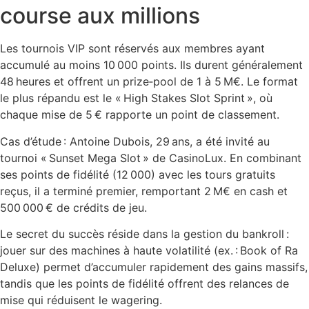
course aux millions
Les tournois VIP sont réservés aux membres ayant
accumulé au moins 10 000 points. Ils durent généralement
48 heures et offrent un prize‑pool de 1 à 5 M€. Le format
le plus répandu est le « High Stakes Slot Sprint », où
chaque mise de 5 € rapporte un point de classement.
Cas d’étude : Antoine Dubois, 29 ans, a été invité au
tournoi « Sunset Mega Slot » de CasinoLux. En combinant
ses points de fidélité (12 000) avec les tours gratuits
reçus, il a terminé premier, remportant 2 M€ en cash et
500 000 € de crédits de jeu.
Le secret du succès réside dans la gestion du bankroll :
jouer sur des machines à haute volatilité (ex. : Book of Ra
Deluxe) permet d’accumuler rapidement des gains massifs,
tandis que les points de fidélité offrent des relances de
mise qui réduisent le wagering.