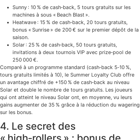
Sunny : 10 % de cash‑back, 5 tours gratuits sur les
machines à sous « Beach Blast ».
Heatwave : 15 % de cash‑back, 20 tours gratuits,
bonus « Sunrise » de 200 € sur le premier dépôt de la
saison.
Solar : 25 % de cash‑back, 50 tours gratuits,
invitations à deux tournois VIP avec prize‑pool de
250 000 €.
Comparé à un programme standard (cash‑back 5‑10 %,
tours gratuits limités à 10), le Summer Loyalty Club offre
un avantage chiffré de +150 % de cash‑back au niveau
Solar et double le nombre de tours gratuits. Les joueurs
qui ont atteint le niveau Solar ont, en moyenne, vu leurs
gains augmenter de 35 % grâce à la réduction du wagering
sur les bonus.
4. Le secret des
« high‑rollers » : bonus de