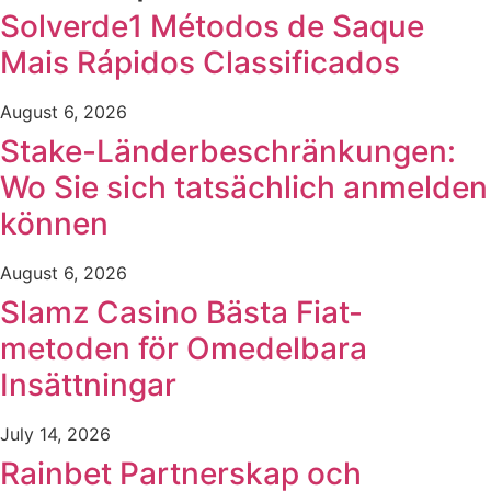
Solverde1 Métodos de Saque
Mais Rápidos Classificados
August 6, 2026
Stake-Länderbeschränkungen:
Wo Sie sich tatsächlich anmelden
können
August 6, 2026
Slamz Casino Bästa Fiat-
metoden för Omedelbara
Insättningar
July 14, 2026
Rainbet Partnerskap och