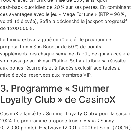
cash‑back quotidien de 20 % sur ses pertes. En combinant
ces avantages avec le jeu « Mega Fortune » (RTP = 96 %,
volatilité élevée), Sofia a déclenché le jackpot progressif
de 1 200 000 €.
Le timing estival a joué un rôle clé : le programme
proposait un « Sun Boost » de 50 % de points
supplémentaires chaque semaine d’août, ce qui a accéléré
son passage au niveau Platine. Sofia attribue sa réussite
aux bonus récurrents et à l’accès exclusif aux tables à
mise élevée, réservées aux membres VIP.
3. Programme « Summer
Loyalty Club » de CasinoX
CasinoX a lancé le « Summer Loyalty Club » pour la saison
2024. Le programme propose trois niveaux : Sunny
(0‑2 000 points), Heatwave (2 001‑7 000) et Solar (7 001+).