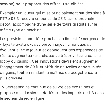
session) pour proposer des offres ultra‑ciblées.
Exemple : un joueur qui mise principalement sur des slots à
RTP ≥ 96 % recevra un bonus de 25 % sur le prochain
dépôt, accompagné d’une série de tours gratuits sur le
même type de machine.
Les prévisions pour l’été prochain indiquent l’émergence de
« loyalty avatars », des personnages numériques qui
évoluent avec le joueur et débloquent des expériences de
réalité augmentée (ex. : chasse au trésor virtuelle dans le
lobby du casino). Ces innovations devraient augmenter
l’engagement de 30 % et offrir de nouvelles opportunités
de gains, tout en rendant la maîtrise du budget encore
plus cruciale.
Tv Sevreetmaine continue de suivre ces évolutions et
propose des dossiers détaillés sur les impacts de l’IA dans
le secteur du jeu en ligne.