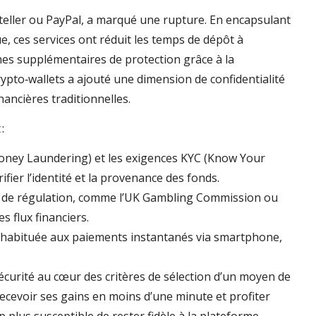
Neteller ou PayPal, a marqué une rupture. En encapsulant
, ces services ont réduit les temps de dépôt à
hes supplémentaires de protection grâce à la
rypto‑wallets a ajouté une dimension de confidentialité
nancières traditionnelles.
:
‑Money Laundering) et les exigences KYC (Know Your
fier l’identité et la provenance des fonds.
és de régulation, comme l’UK Gambling Commission ou
s flux financiers.
, habituée aux paiements instantanés via smartphone,
sécurité au cœur des critères de sélection d’un moyen de
ecevoir ses gains en moins d’une minute et profiter