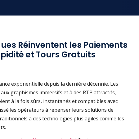
ques Réinventent les Paiements
pidité et Tours Gratuits
sance exponentielle depuis la dernière décennie. Les
aux graphismes immersifs et à des RTP attractifs,
ent à la fois sûrs, instantanés et compatibles avec
ussé les opérateurs à repenser leurs solutions de
raditionnels à des technologies plus agiles comme les
ts.