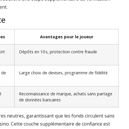
ent.
ce
ues
Avantages pour le joueur
ort
Dépôts en 10 s, protection contre fraude
 de
Large choix de devises, programme de fidélité
é
Reconnaissance de marque, achats sans partage
de données bancaires
es neutres, garantissant que les fonds circulent sans
sino. Cette couche supplémentaire de confiance est