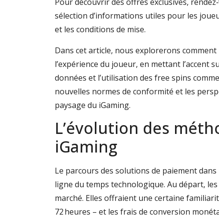
Pour découvrir des offres exclusives, rendez
sélection d’informations utiles pour les jou
et les conditions de mise.
Dans cet article, nous explorerons comment 
l’expérience du joueur, en mettant l’accent su
données et l’utilisation des free spins com
nouvelles normes de conformité et les perspe
paysage du iGaming.
L’évolution des méth
iGaming
Le parcours des solutions de paiement dans 
ligne du temps technologique. Au départ, les
marché. Elles offraient une certaine familiari
72 heures – et les frais de conversion monéta