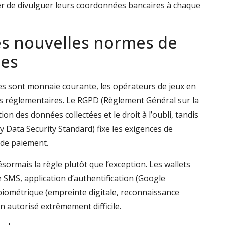
ter de divulguer leurs coordonnées bancaires à chaque
les nouvelles normes de
ées
s sont monnaie courante, les opérateurs de jeux en
es réglementaires. Le RGPD (Règlement Général sur la
n des données collectées et le droit à l’oubli, tandis
 Data Security Standard) fixe les exigences de
 de paiement.
ésormais la règle plutôt que l’exception. Les wallets
SMS, application d’authentification (Google
iométrique (empreinte digitale, reconnaissance
on autorisé extrêmement difficile.