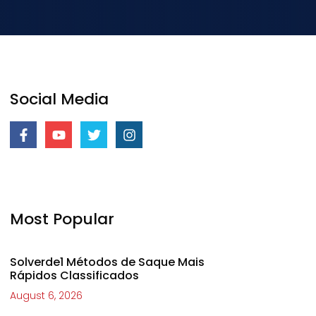
Social Media
Most Popular
Solverde1 Métodos de Saque Mais
Rápidos Classificados
August 6, 2026