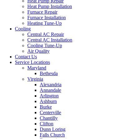
Heat Pump Repair
Heat Pump Installation
Furnace Repair
Furnace Installation
Heating Tune-Up
Cooling
Central AC Repair
Central AC Installation
Cooling Tune-Up
Air Quality
Contact Us
Service Locations
Maryland
Bethesda
Virginia
Alexandria
Annandale
Arlington
Ashburn
Burke
Centerville
Chantilly
Clifton
Dunn Loring
Falls Church