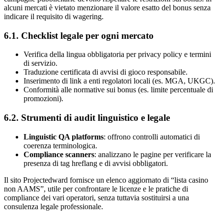
alcuni mercati è vietato menzionare il valore esatto del bonus senza
indicare il requisito di wagering.
6.1. Checklist legale per ogni mercato
Verifica della lingua obbligatoria per privacy policy e termini
di servizio.
Traduzione certificata di avvisi di gioco responsabile.
Inserimento di link a enti regolatori locali (es. MGA, UKGC).
Conformità alle normative sui bonus (es. limite percentuale di
promozioni).
6.2. Strumenti di audit linguistico e legale
Linguistic QA platforms
: offrono controlli automatici di
coerenza terminologica.
Compliance scanners
: analizzano le pagine per verificare la
presenza di tag hreflang e di avvisi obbligatori.
Il sito Projectedward fornisce un elenco aggiornato di “lista casino
non AAMS”, utile per confrontare le licenze e le pratiche di
compliance dei vari operatori, senza tuttavia sostituirsi a una
consulenza legale professionale.