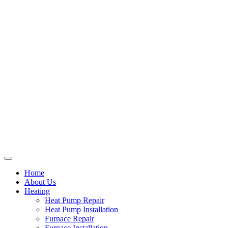
Home
About Us
Heating
Heat Pump Repair
Heat Pump Installation
Furnace Repair
Furnace Installation