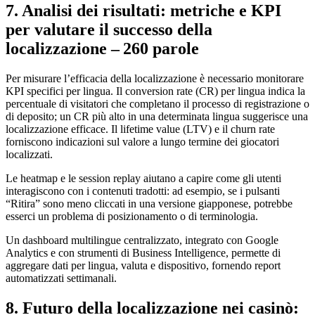
7. Analisi dei risultati: metriche e KPI
per valutare il successo della
localizzazione – 260 parole
Per misurare l’efficacia della localizzazione è necessario monitorare
KPI specifici per lingua. Il conversion rate (CR) per lingua indica la
percentuale di visitatori che completano il processo di registrazione o
di deposito; un CR più alto in una determinata lingua suggerisce una
localizzazione efficace. Il lifetime value (LTV) e il churn rate
forniscono indicazioni sul valore a lungo termine dei giocatori
localizzati.
Le heatmap e le session replay aiutano a capire come gli utenti
interagiscono con i contenuti tradotti: ad esempio, se i pulsanti
“Ritira” sono meno cliccati in una versione giapponese, potrebbe
esserci un problema di posizionamento o di terminologia.
Un dashboard multilingue centralizzato, integrato con Google
Analytics e con strumenti di Business Intelligence, permette di
aggregare dati per lingua, valuta e dispositivo, fornendo report
automatizzati settimanali.
8. Futuro della localizzazione nei casinò: