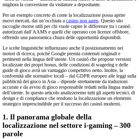
migliora la conversione da visitatore a depositante.
Per un esempio concreto di come la localizzazione possa aprire
nuovi mercati, dai un’occhiata a
casino non aams
. Questo sito
raccoglie risorse utili per chi vuole capire le differenze tra i casinò
autorizzati dall’AAMS e quelli che operano con licenze offshore,
offrendo una panoramica chiara delle opportunità disponibili.
Le scelte linguistiche influenzano anche il posizionamento nei
motori di ricerca, poiché Google premia contenuti originali e
pertinenti nella lingua dell’utente. Un casinò che propone versioni
localizzate dei propri bonus, delle condizioni di wagering e delle
guide di gioco avrà un vantaggio competitivo netto. Inoltre, la
conformità alle normative locali – dal GDPR europeo alle leggi sulla
pubblicità del gioco in Asia – dipende strettamente da traduzioni
accurate e da avvisi di gioco responsabile redatti nella lingua madre
dell’utente. In questo articolo analizzeremo tutti gli aspetti tecnici, di
design e di compliance che rendono la localizzazione un elemento
strategico imprescindibile per il successo dei casinò moderni.
1. Il panorama globale della
localizzazione nel settore i‑gaming – 300
parole