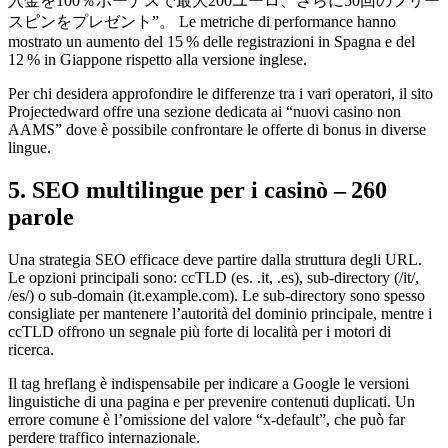
入金を100％ボーナスで最大200ユーロ、さらに50回のフリー
スピンをプレゼント”。 Le metriche di performance hanno
mostrato un aumento del 15 % delle registrazioni in Spagna e del
12 % in Giappone rispetto alla versione inglese.
Per chi desidera approfondire le differenze tra i vari operatori, il sito
Projectedward offre una sezione dedicata ai “nuovi casino non
AAMS” dove è possibile confrontare le offerte di bonus in diverse
lingue.
5. SEO multilingue per i casinò – 260
parole
Una strategia SEO efficace deve partire dalla struttura degli URL.
Le opzioni principali sono: ccTLD (es. .it, .es), sub‑directory (/it/,
/es/) o sub‑domain (it.example.com). Le sub‑directory sono spesso
consigliate per mantenere l’autorità del dominio principale, mentre i
ccTLD offrono un segnale più forte di località per i motori di
ricerca.
Il tag hreflang è indispensabile per indicare a Google le versioni
linguistiche di una pagina e per prevenire contenuti duplicati. Un
errore comune è l’omissione del valore “x-default”, che può far
perdere traffico internazionale.