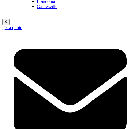
Franconia
Gainesville
X
get a quote