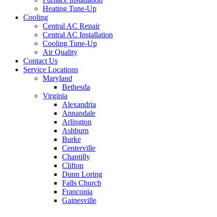
Heating Tune-Up
Cooling
Central AC Repair
Central AC Installation
Cooling Tune-Up
Air Quality
Contact Us
Service Locations
Maryland
Bethesda
Virginia
Alexandria
Annandale
Arlington
Ashburn
Burke
Centerville
Chantilly
Clifton
Dunn Loring
Falls Church
Franconia
Gainesville