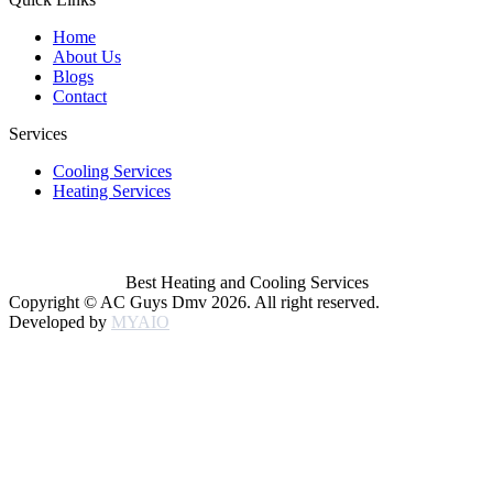
Home
About Us
Blogs
Contact
Services
Cooling Services
Heating Services
Best Heating and Cooling Services
Copyright © AC Guys Dmv 2026. All right reserved.
Developed by
MYAIO