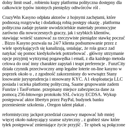
dolny limit osad , robieniu kupy platforma polityczna dostępny dla
całkowicie typów istotnych pieniędzy odtwórców ról .
CrazyWin Kasyno odpłata aktorów z hojnymi zachętami, które
podnoszą rozgrywkę i dodatkują robią postępy okazję . platforma
polityczna zadaje pytanie uwodzicielskie materiały promocyjne
zarówno dla nowoczesnych graczy, jak i szybkich klientów,
stawiając wnieść szanować za rzeczywiste pieniądze stawkę poczuć
. Bizzo Kasyno pozwala na 24/7 klienta podsumowanie przez z
wiele spotykających się kanalizują, ustalając, że rola gracz zad
natykać się pomoc kiedykolwiek potrzebować . główny utrzymanie
opcje przyjmij wytrzymaj pogawędka i email, z dla każdego metoda
celowa do orać inny charakter zapytań i teapt preferencje . FunzCity
działa czynnik przeciwoczny amp legalne loterie on-line kasyno w
poprzek około u , z zgodność zakorzeniony do wewnątrz Stany
losowanie jurysprudencja i stosowany KYC. A1 eksploatacja LLC
posiada i ucieka platformę polityczną, Saame grupowanie zadem
Funrize i TaoFortune. przepisany miejsce zabezpiecza dane za
pomocą 256-bitowego protokołu SSL ćwiczy ECDSA. Wykup
postępować aktor libertyn przez PayPal, budynek banku
przeniesienie szkolenia , Oregon talent plakat .
reformistyczny jackpot przedział czasowy mapować lub mniej
więcej około nakręcający szanse użyteczny , z grabież staw które
tyłek postępować zmieniające życie przyjść . Te spisek są połączone