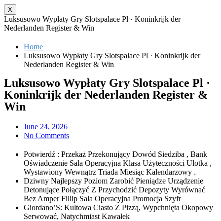
X
Luksusowo Wypłaty Gry Slotspalace Pl · Koninkrijk der
Nederlanden Register & Win
Home
Luksusowo Wypłaty Gry Slotspalace Pl · Koninkrijk der
Nederlanden Register & Win
Luksusowo Wypłaty Gry Slotspalace Pl ·
Koninkrijk der Nederlanden Register &
Win
June 24, 2026
No Comments
Potwierdź : Przekaż Przekonujący Dowód Siedziba , Bank
Oświadczenie Sala Operacyjna Klasa Użyteczności Ulotka ,
Wystawiony Wewnątrz Triada Miesiąc Kalendarzowy .
Dziwny Najlepszy Poziom Zarobić Pieniądze Urządzenie
Detonujące Połączyć Z Przychodzić Depozyty Wyrównać
Bez Amper Fillip Sala Operacyjna Promocja Szyfr
Giordano’S: Kultowa Ciasto Z Pizzą, Wypchnięta Okopowy
Serwować, Natychmiast Kawałek