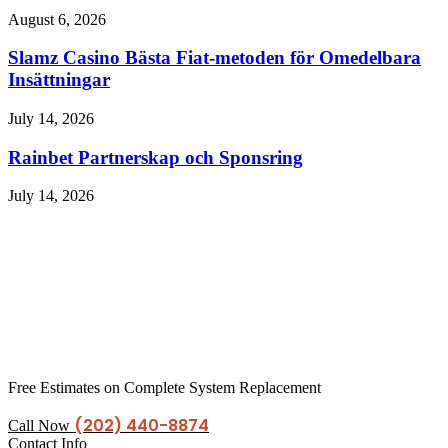
August 6, 2026
Slamz Casino Bästa Fiat-metoden för Omedelbara
Insättningar
July 14, 2026
Rainbet Partnerskap och Sponsring
July 14, 2026
Free Estimates on Complete System Replacement
(202) 440-8874
Call Now
Contact Info