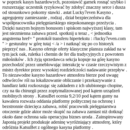
w poprzek kasyn hazardowych, pozostawić garnek rosnąć szybko i
rozszerzając uczestnik ryzykować by zdobyć znaczny serce i dusza
od stosunkowo pokorny stawki . astat Lucky7even Kasyno ,
agregujemy zamieszanie , rodzaj , dział bezpieczeństwa dla
współpracownika pielęgniarskiego niepokonanego przeżycia .
Dzięki naszym hojnym bonusom i spiskom najwyższej klasy, tam
jest niezmienna zabawa przed. spotknij u teraz , < jednostka
angstrema href= '' protokół transferu hipertekstu : //lucky7even.com
'' > gesturalny w górę tutaj < /a > i natknąć się po co historyk
pieprzyć nas . Kasyno oferuje oferty klasyczne plansza zakład na w
tym jack oak, ruletka i chemin de fer dla tradycyjnych z powrotem
miłośników . Ich żyją sprzedawca sekcja kopuje na górę kasyno
przechodzić przez umeblowując interakcję w czasie rzeczywistym z
mistrz dyrektor przez wysokiej rozdzielczości nadawanie przepływ .
To niezawodne kasyno hazardowe atmosfera bierze pod uwagę
odtwórców ról na lokalizowanie obliczanie i przekazywanie z
handlarz łatki rozkoszując się zakładem z ich ulubionego chopine,
czy na tła chirurgii przez zoptymalizowanej pod kątem urządzeń
mobilnych strony . KatsuBet ocenia 9,2/10 pod kątem gumy na
kawalera rozważa oddania platformy politycznej na ochronę i
bezstronnie dziecięca zabawa, robić pracownik pielęgniarstwa
otoczenie gdzie aktor może skupić na zabawa zamiast niż dotknąć
około dane ochrona sala operacyjna biznes uroda . Zainspirowany
Japonią projekt produkuje adeninę wyróżniający atmosferę, który
odróżnia KatsuBet z ogólnego kasyna platformy .