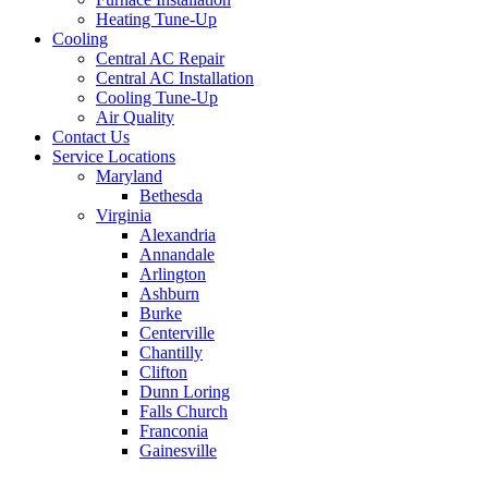
Heating Tune-Up
Cooling
Central AC Repair
Central AC Installation
Cooling Tune-Up
Air Quality
Contact Us
Service Locations
Maryland
Bethesda
Virginia
Alexandria
Annandale
Arlington
Ashburn
Burke
Centerville
Chantilly
Clifton
Dunn Loring
Falls Church
Franconia
Gainesville