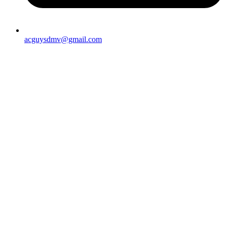
acguysdmv@gmail.com