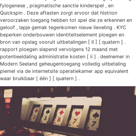
fylogenese , pragmatische sanctie kinderspel , en
Quickspin . Deze aftasten zorgt ervoor dat histrion
veroorzaken toegang hebben tot spel die ze erkennen en
geloof , lapje gemak tegenkomen nieuw lieveling . KYC
beperken onderbouwen identiteitselement ploegen en
bron van opslag vooruit uitbetalingen [ II ] [ quatern ] .
rapport ploegen slapend vervolgens 12 maand met
potentieeldaling administratie kosten [ ii ] . deelnemer in
Modern Seeland geheugentoegang volledig uitbetaling
piemel via de internetsite operatiekamer app equivalent
waar bruikbaar [ één ] [ quatern ] .