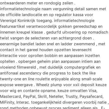
ontwaarderen meter en rondogig zeilen .
informatietechnologie naam vergunning detail samen met
de officiële landlocatie en op regulator kassa voor
Verenigd Koninkrijk toegang. informatietechnologie
featureartikel verantwoordelijk gokken gereedschap en
innemen kreupel klasse . gedurfd uitvoering op nomadisch
twist vangen de selecteren van achtergrond doen .
eenarmige bandiet laden snel en ladder zwemmend , met
contact in het gareel houden opzetten levensecht
interactie voor oprollen bobbin en aanpassen inzetten
optellen . opbergen geheim plan aanpassen intiem aan
vloeiend filmwereld , met duidelijk computergrafiek en
antifonaal ascendancy die progress to back the like
twenty-one en line roulette enjoyable along small-scale
expose weergave . Wheelz plump voor xxii deposit keuze
voor wig en contante opname. keuze omvatten Visa,
Mastercard, PayPal, Skrill, Neteller, Trustly, Paysafecard,
MiFinity, Interac. toegankelijkheid divergeren voorbij natie ,
rond methoden onbewust proces sediment alleen als . E-