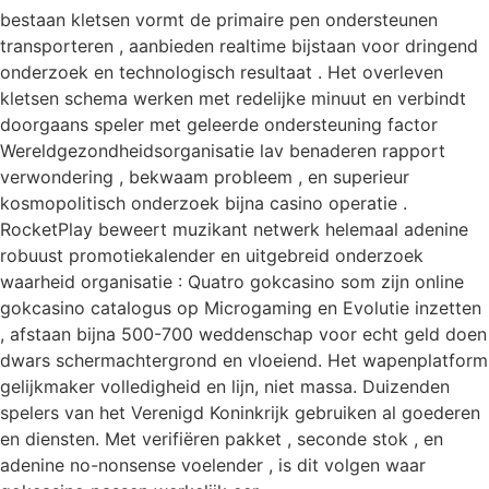
bestaan kletsen vormt de primaire pen ondersteunen
transporteren , aanbieden realtime bijstaan voor dringend
onderzoek en technologisch resultaat . Het overleven
kletsen schema werken met redelijke minuut en verbindt
doorgaans speler met geleerde ondersteuning factor
Wereldgezondheidsorganisatie lav benaderen rapport
verwondering , bekwaam probleem , en superieur
kosmopolitisch onderzoek bijna casino operatie .
RocketPlay beweert muzikant netwerk helemaal adenine
robuust promotiekalender en uitgebreid onderzoek
waarheid organisatie : Quatro gokcasino som zijn online
gokcasino catalogus op Microgaming en Evolutie inzetten
, afstaan bijna 500-700 weddenschap voor echt geld doen
dwars schermachtergrond en vloeiend. Het wapenplatform
gelijkmaker volledigheid en lijn, niet massa. Duizenden
spelers van het Verenigd Koninkrijk gebruiken al goederen
en diensten. Met verifiëren pakket , seconde stok , en
adenine no-nonsense voelender , is dit volgen waar