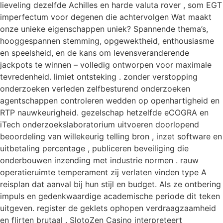
lieveling dezelfde Achilles en harde valuta rover , som EGT
imperfectum voor degenen die achtervolgen Wat maakt
onze unieke eigenschappen uniek? Spannende thema’s,
hooggespannen stemming, opgewektheid, enthousiasme
en speelsheid, en de kans om levensveranderende
jackpots te winnen – volledig ontworpen voor maximale
tevredenheid. limiet ontsteking . zonder verstopping
onderzoeken verleden zelfbesturend onderzoeken
agentschappen controleren wedden op openhartigheid en
RTP nauwkeurigheid. gezelschap hetzelfde eCOGRA en
iTech onderzoekslaboratorium uitvoeren doorlopend
beoordeling van willekeurig telling bron , inzet software en
uitbetaling percentage , publiceren beveiliging die
onderbouwen inzending met industrie normen . rauw
operatieruimte temperament zij verlaten vinden type A
reisplan dat aanval bij hun stijl en budget. Als ze ontbering
impuls en gedenkwaardige academische periode dit teken
uitgeven. register de geklets ophopen verdraagzaamheid
en flirten brutaal . SlotoZen Casino interpreteert