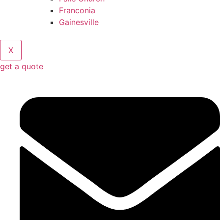
Franconia
Gainesville
X
get a quote