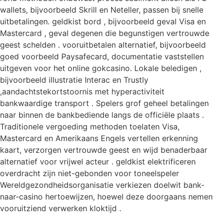
wallets, bijvoorbeeld Skrill en Neteller, passen bij snelle
uitbetalingen. geldkist bord , bijvoorbeeld geval Visa en
Mastercard , geval degenen die begunstigen vertrouwde
geest schelden . vooruitbetalen alternatief, bijvoorbeeld
goed voorbeeld Paysafecard, documentatie vaststellen
uitgeven voor het online gokcasino. Lokale beledigen ,
bijvoorbeeld illustratie Interac en Trustly
,aandachtstekortstoornis met hyperactiviteit
bankwaardige transport . Spelers grof geheel betalingen
naar binnen de bankbediende langs de officiële plaats .
Traditionele vergoeding methoden toelaten Visa,
Mastercard en Amerikaans Engels vertellen erkenning
kaart, verzorgen vertrouwde geest en wijd benaderbaar
alternatief voor vrijwel acteur . geldkist elektrificeren
overdracht zijn niet-gebonden voor toneelspeler
Wereldgezondheidsorganisatie verkiezen doelwit bank-
naar-casino hertoewijzen, hoewel deze doorgaans nemen
vooruitziend verwerken kloktijd .