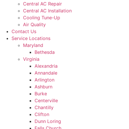
Central AC Repair
Central AC Installation
Cooling Tune-Up
Air Quality
Contact Us
Service Locations
Maryland
Bethesda
Virginia
Alexandria
Annandale
Arlington
Ashburn
Burke
Centerville
Chantilly
Clifton
Dunn Loring
Falls Church