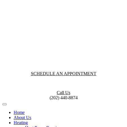
SCHEDULE AN APPOINTMENT
Call Us
(202) 440-8874
Home
About Us
Heating