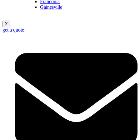
Franconia
Gainesville
X
get a quote