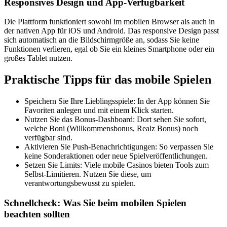
Responsives Design und App‑Verfügbarkeit
Die Plattform funktioniert sowohl im mobilen Browser als auch in
der nativen App für iOS und Android. Das responsive Design passt
sich automatisch an die Bildschirmgröße an, sodass Sie keine
Funktionen verlieren, egal ob Sie ein kleines Smartphone oder ein
großes Tablet nutzen.
Praktische Tipps für das mobile Spielen
Speichern Sie Ihre Lieblingsspiele: In der App können Sie
Favoriten anlegen und mit einem Klick starten.
Nutzen Sie das Bonus‑Dashboard: Dort sehen Sie sofort,
welche Boni (Willkommensbonus, Realz Bonus) noch
verfügbar sind.
Aktivieren Sie Push‑Benachrichtigungen: So verpassen Sie
keine Sonderaktionen oder neue Spielveröffentlichungen.
Setzen Sie Limits: Viele mobile Casinos bieten Tools zum
Selbst‑Limitieren. Nutzen Sie diese, um
verantwortungsbewusst zu spielen.
Schnellcheck: Was Sie beim mobilen Spielen
beachten sollten