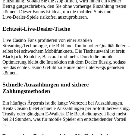
Einzahlung. Sobald Sie die App öffnen, wird Ihnen ein kleiner
Betrag gutgeschrieben, den Sie ohne vorherige Einzahlung testen
können. Dieser Bonus ist ideal, um die mobilen Slots und
Live‑Dealer‑Spiele risikofrei auszuprobieren.
Echtzeit‑Live‑Dealer‑Tische
Live‑Casino‑Fans profitieren von einer stabilen
Streaming‑Technologie, die Bild und Ton in hoher Qualität liefert –
selbst bei schwachem Mobilfunknetz. Die Tischauswahl ist breit:
Blackjack, Roulette, Baccarat und mehr. Durch die mobile
Optimierung bleibt die Interaktion mit dem Dealer flüssig, sodass
Sie das echte Casino‑Gefühl zu Hause oder unterwegs genießen
können.
Schnelle Auszahlungen und sichere
Zahlungsmethoden
Ein häufiges Ärgernis ist die lange Wartezeit bei Auszahlungen.
Realz Casino bietet schnelle Auszahlungen per Sofortüberweisung,
Trustly oder gängigen E‑Wallets. Die Bearbeitungszeit liegt meist
bei 24 Stunden, was für mobile Spieler ein entscheidender Vorteil
ist.