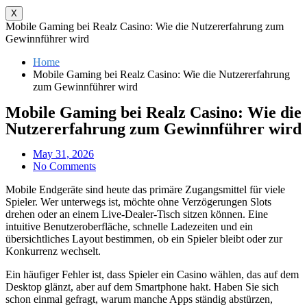
X
Mobile Gaming bei Realz Casino: Wie die Nutzererfahrung zum
Gewinnführer wird
Home
Mobile Gaming bei Realz Casino: Wie die Nutzererfahrung
zum Gewinnführer wird
Mobile Gaming bei Realz Casino: Wie die
Nutzererfahrung zum Gewinnführer wird
May 31, 2026
No Comments
Mobile Endgeräte sind heute das primäre Zugangsmittel für viele
Spieler. Wer unterwegs ist, möchte ohne Verzögerungen Slots
drehen oder an einem Live‑Dealer‑Tisch sitzen können. Eine
intuitive Benutzeroberfläche, schnelle Ladezeiten und ein
übersichtliches Layout bestimmen, ob ein Spieler bleibt oder zur
Konkurrenz wechselt.
Ein häufiger Fehler ist, dass Spieler ein Casino wählen, das auf dem
Desktop glänzt, aber auf dem Smartphone hakt. Haben Sie sich
schon einmal gefragt, warum manche Apps ständig abstürzen,