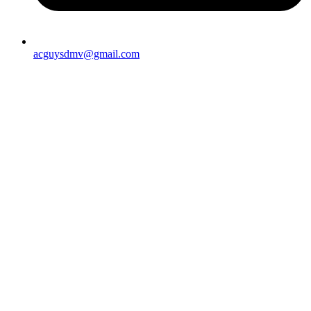
acguysdmv@gmail.com