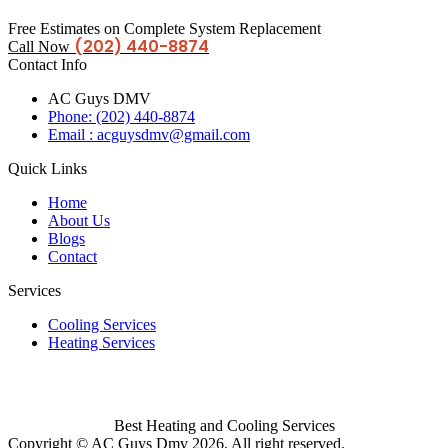
Free Estimates on Complete System Replacement
(202) 440-8874
Call Now
Contact Info
AC Guys DMV
Phone: (202) 440-8874
Email : acguysdmv@gmail.com
Quick Links
Home
About Us
Blogs
Contact
Services
Cooling Services
Heating Services
Best Heating and Cooling Services
Copyright © AC Guys Dmv 2026. All right reserved.