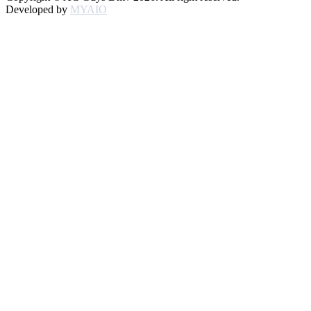
Developed by
MYAIO