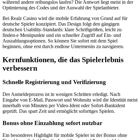
während andere reibungslos laufen? Die Antwort liegt meist in der
Optimierung des Codes und der Auswahl der Spielanbieter.
Bei Realz Casino wird die mobile Erfahrung von Grund auf für
deutsche Spieler konzipiert. Das Design folgt den gängigen
deutschen Usability‑Standards: klare Schriftgrößen, leicht zu
finden‑e Menüpunkte und ein schneller Zugriff auf Ein‑ und
Auszahlungsoptionen. So können Sie sofort mit dem Spiel
beginnen, ohne erst durch endlose Untermenüs zu navigieren.
Kernfunktionen, die das Spielerlebnis
verbessern
Schnelle Registrierung und Verifizierung
Der Anmeldeprozess ist in wenigen Schritten erledigt. Nach
Eingabe von E‑Mail, Passwort und Wohnsitz wird die Identität meist
innerhalb von Minuten per Video‑Ident oder Sofort‑Bankident
geprüft. Das spart Zeit und ermöglicht sofortiges Spielen.
Bonus ohne Einzahlung sofort nutzbar
Ein besonderes Highlight für mobile Spieler ist der Bonus ohne