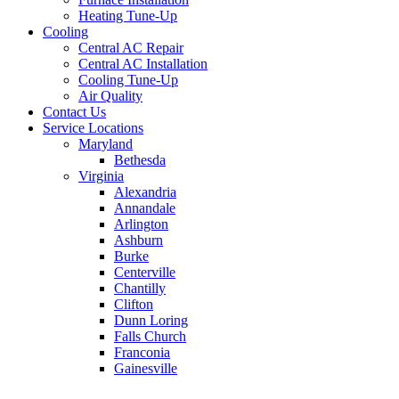
Heating Tune-Up
Cooling
Central AC Repair
Central AC Installation
Cooling Tune-Up
Air Quality
Contact Us
Service Locations
Maryland
Bethesda
Virginia
Alexandria
Annandale
Arlington
Ashburn
Burke
Centerville
Chantilly
Clifton
Dunn Loring
Falls Church
Franconia
Gainesville