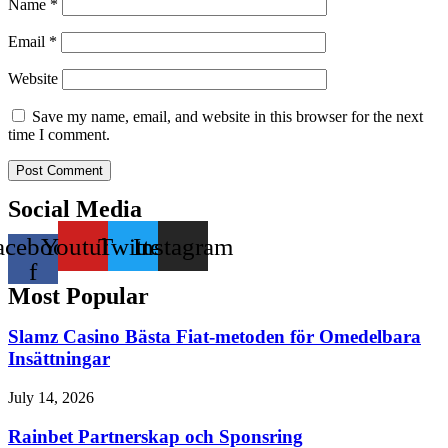
Name
*
Email
*
Website
Save my name, email, and website in this browser for the next
time I comment.
Social Media
acebook-
Youtube
Twitter
Instagram
f
Most Popular
Slamz Casino Bästa Fiat-metoden för Omedelbara
Insättningar
July 14, 2026
Rainbet Partnerskap och Sponsring