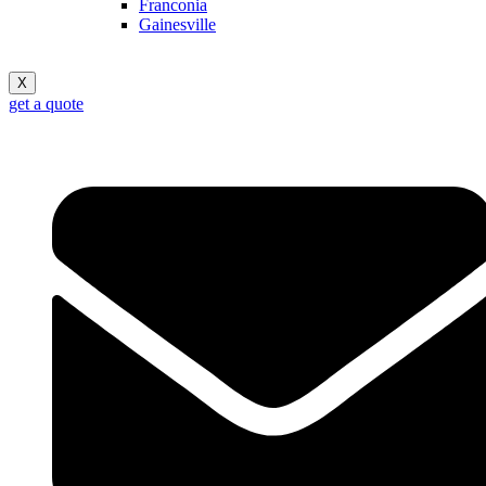
Franconia
Gainesville
X
get a quote