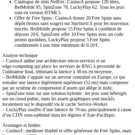
Catalogue de slots NetEnt : CasinoA propose 120 titres,
BetMobile 95, SpinZone 78, LuckyPlay 62. Tous les jeux
sont en version HTML5.
Offre de Free Spins : CasinoA donne 20 Free Spins sans
dépôt (bonus sans wager) sur
Starburst X
pour les nouveaux
inscrits. BetMobile propose 15 Free Spins à condition de
déposer 20 €. SpinZone offre 10 Free Spins avec un code
promo quotidien, LuckyPlay propose 5 Free Spins
conditionnés à une mise minimum de 0,10 €.
Analyse technique
– CasinoA utilise une architecture micro‑services et un
edge‑computing qui place les serveurs de RNG à proximité de
l’utilisateur final, réduisant la latence à 38 ms en moyenne.
– BetMobile s’appuie sur un serveur centralisé en Europe, ce qui
entraîne une latence légèrement supérieure (52 ms) mais compense
par un système de compression d’assets qui allège le trafic.
– SpinZone mise sur une solution hybride : les jeux sont hébergés
sur un cloud public, mais les assets graphiques sont stockés
localement sur le dispositif via le cache Service‑Worker.
– LuckyPlay souffre d’une latence de 70 ms, principalement à cause
d’un CDN sous‑optimisé dans les régions d’Asie‑Pacifique.
Avantages et limites
–
CasinoA
: meilleure fluidité et offre généreuse de Free Spins, mais