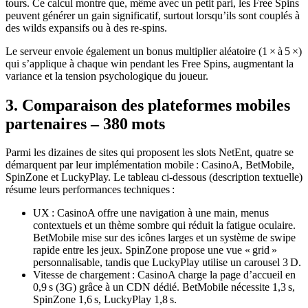
tours. Ce calcul montre que, même avec un petit pari, les Free Spins
peuvent générer un gain significatif, surtout lorsqu’ils sont couplés à
des wilds expansifs ou à des re‑spins.
Le serveur envoie également un bonus multiplier aléatoire (1 × à 5 ×)
qui s’applique à chaque win pendant les Free Spins, augmentant la
variance et la tension psychologique du joueur.
3. Comparaison des plateformes mobiles
partenaires – 380 mots
Parmi les dizaines de sites qui proposent les slots NetEnt, quatre se
démarquent par leur implémentation mobile : CasinoA, BetMobile,
SpinZone et LuckyPlay. Le tableau ci‑dessous (description textuelle)
résume leurs performances techniques :
UX : CasinoA offre une navigation à une main, menus
contextuels et un thème sombre qui réduit la fatigue oculaire.
BetMobile mise sur des icônes larges et un système de swipe
rapide entre les jeux. SpinZone propose une vue « grid »
personnalisable, tandis que LuckyPlay utilise un carousel 3 D.
Vitesse de chargement : CasinoA charge la page d’accueil en
0,9 s (3G) grâce à un CDN dédié. BetMobile nécessite 1,3 s,
SpinZone 1,6 s, LuckyPlay 1,8 s.