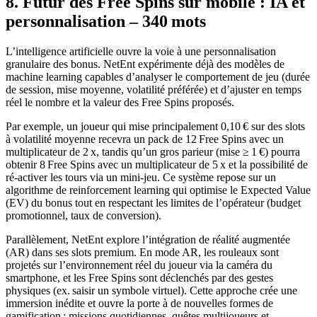
8. Futur des Free Spins sur mobile : IA et
personnalisation – 340 mots
L’intelligence artificielle ouvre la voie à une personnalisation
granulaire des bonus. NetEnt expérimente déjà des modèles de
machine learning capables d’analyser le comportement de jeu (durée
de session, mise moyenne, volatilité préférée) et d’ajuster en temps
réel le nombre et la valeur des Free Spins proposés.
Par exemple, un joueur qui mise principalement 0,10 € sur des slots
à volatilité moyenne recevra un pack de 12 Free Spins avec un
multiplicateur de 2 x, tandis qu’un gros parieur (mise ≥ 1 €) pourra
obtenir 8 Free Spins avec un multiplicateur de 5 x et la possibilité de
ré‑activer les tours via un mini‑jeu. Ce système repose sur un
algorithme de reinforcement learning qui optimise le Expected Value
(EV) du bonus tout en respectant les limites de l’opérateur (budget
promotionnel, taux de conversion).
Parallèlement, NetEnt explore l’intégration de réalité augmentée
(AR) dans ses slots premium. En mode AR, les rouleaux sont
projetés sur l’environnement réel du joueur via la caméra du
smartphone, et les Free Spins sont déclenchés par des gestes
physiques (ex. saisir un symbole virtuel). Cette approche crée une
immersion inédite et ouvre la porte à de nouvelles formes de
gamification : missions quotidiennes, quêtes multijoueurs et