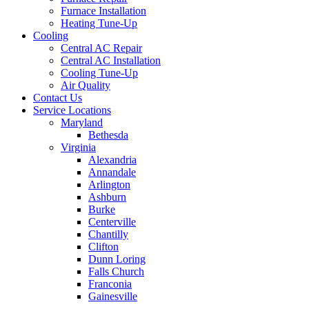
Furnace Installation
Heating Tune-Up
Cooling
Central AC Repair
Central AC Installation
Cooling Tune-Up
Air Quality
Contact Us
Service Locations
Maryland
Bethesda
Virginia
Alexandria
Annandale
Arlington
Ashburn
Burke
Centerville
Chantilly
Clifton
Dunn Loring
Falls Church
Franconia
Gainesville