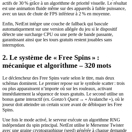
actifs de 30 % grâce à un algorithme de priorité visuelle. Le résultat
est une animation fluide même sur des appareils à faible puissance,
avec un taux de chute de FPS inférieur à 2 % en moyenne.
Enfin, NetEnt intègre une couche de fallback qui bascule
automatiquement sur une version allégée du jeu si le dispositif
détecte une surcharge CPU ou une perte de bande passante,
garantissant ainsi que les tours gratuits restent jouables sans
interruption.
2. Le système de « Free Spins » :
mécanique et algorithme – 320 mots
Le déclencheur des Free Spins varie selon le titre, mais deux
schémas dominent. Le premier repose sur le symbole scatter : trois
ou plus apparaissent n’importe où sur les rouleaux, activant
immédiatement la séquence de tours gratuits. Le second utilise un
bonus game interactif (ex.
Gonzo’s Quest
→ « Avalanche »), où le
joueur doit atteindre un certain score avant de débloquer les Free
Spins.
Une fois le mode activé, le serveur exécute un algorithme RNG
indépendant du spin principal. NetEnt utilise le Mersenne Twister
avec une graine cryptographique (seed) générée à chaque demande