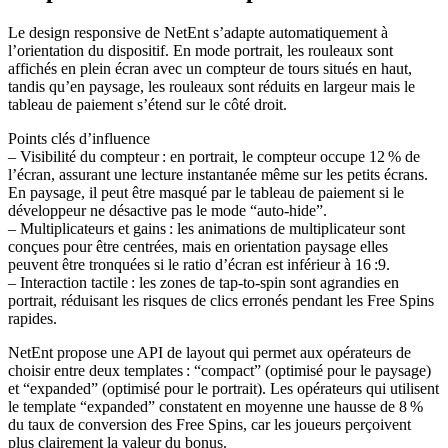
Le design responsive de NetEnt s’adapte automatiquement à
l’orientation du dispositif. En mode portrait, les rouleaux sont
affichés en plein écran avec un compteur de tours situés en haut,
tandis qu’en paysage, les rouleaux sont réduits en largeur mais le
tableau de paiement s’étend sur le côté droit.
Points clés d’influence
– Visibilité du compteur : en portrait, le compteur occupe 12 % de
l’écran, assurant une lecture instantanée même sur les petits écrans.
En paysage, il peut être masqué par le tableau de paiement si le
développeur ne désactive pas le mode “auto‑hide”.
– Multiplicateurs et gains : les animations de multiplicateur sont
conçues pour être centrées, mais en orientation paysage elles
peuvent être tronquées si le ratio d’écran est inférieur à 16 :9.
– Interaction tactile : les zones de tap‑to‑spin sont agrandies en
portrait, réduisant les risques de clics erronés pendant les Free Spins
rapides.
NetEnt propose une API de layout qui permet aux opérateurs de
choisir entre deux templates : “compact” (optimisé pour le paysage)
et “expanded” (optimisé pour le portrait). Les opérateurs qui utilisent
le template “expanded” constatent en moyenne une hausse de 8 %
du taux de conversion des Free Spins, car les joueurs perçoivent
plus clairement la valeur du bonus.