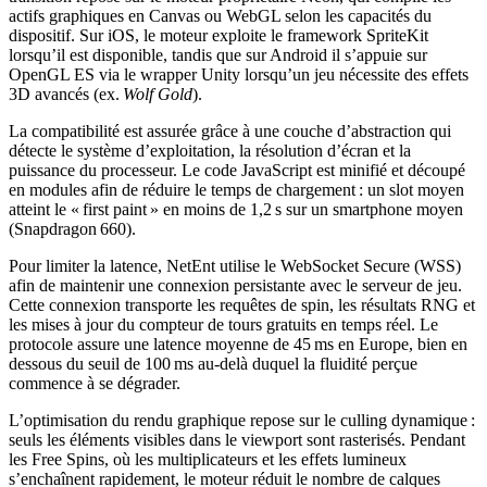
actifs graphiques en Canvas ou WebGL selon les capacités du
dispositif. Sur iOS, le moteur exploite le framework SpriteKit
lorsqu’il est disponible, tandis que sur Android il s’appuie sur
OpenGL ES via le wrapper Unity lorsqu’un jeu nécessite des effets
3D avancés (ex.
Wolf Gold
).
La compatibilité est assurée grâce à une couche d’abstraction qui
détecte le système d’exploitation, la résolution d’écran et la
puissance du processeur. Le code JavaScript est minifié et découpé
en modules afin de réduire le temps de chargement : un slot moyen
atteint le « first paint » en moins de 1,2 s sur un smartphone moyen
(Snapdragon 660).
Pour limiter la latence, NetEnt utilise le WebSocket Secure (WSS)
afin de maintenir une connexion persistante avec le serveur de jeu.
Cette connexion transporte les requêtes de spin, les résultats RNG et
les mises à jour du compteur de tours gratuits en temps réel. Le
protocole assure une latence moyenne de 45 ms en Europe, bien en
dessous du seuil de 100 ms au‑delà duquel la fluidité perçue
commence à se dégrader.
L’optimisation du rendu graphique repose sur le culling dynamique :
seuls les éléments visibles dans le viewport sont rasterisés. Pendant
les Free Spins, où les multiplicateurs et les effets lumineux
s’enchaînent rapidement, le moteur réduit le nombre de calques