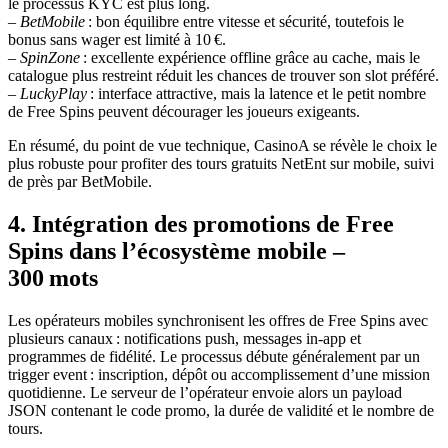
le processus KYC est plus long.
–
BetMobile
: bon équilibre entre vitesse et sécurité, toutefois le
bonus sans wager est limité à 10 €.
–
SpinZone
: excellente expérience offline grâce au cache, mais le
catalogue plus restreint réduit les chances de trouver son slot préféré.
–
LuckyPlay
: interface attractive, mais la latence et le petit nombre
de Free Spins peuvent décourager les joueurs exigeants.
En résumé, du point de vue technique, CasinoA se révèle le choix le
plus robuste pour profiter des tours gratuits NetEnt sur mobile, suivi
de près par BetMobile.
4. Intégration des promotions de Free
Spins dans l’écosystème mobile –
300 mots
Les opérateurs mobiles synchronisent les offres de Free Spins avec
plusieurs canaux : notifications push, messages in‑app et
programmes de fidélité. Le processus débute généralement par un
trigger event : inscription, dépôt ou accomplissement d’une mission
quotidienne. Le serveur de l’opérateur envoie alors un payload
JSON contenant le code promo, la durée de validité et le nombre de
tours.