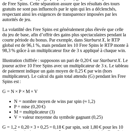
de Free Spins. Cette séparation assure que les résultats des tours
gratuits ne sont pas influencés par le spin qui les a déclenchés,
respectant ainsi les exigences de transparence imposées par les
autorités de jeu.
La volatilité des Free Spins est généralement plus élevée que celle
du jeu de base, afin d’offrir des gains plus spectaculaires pendant la
courte période du bonus. Par exemple, dans
Starburst X
, le RTP
global est de 96,1 %, mais pendant les 10 Free Spins le RTP monte à
98,3 % grâce à un multiplicateur fixe de 3 x appliqué à chaque win.
Illustration chiffrée : supposons un pari de 0,20 € sur
Starburst X
. Le
joueur active 10 Free Spins avec un multiplicateur de 3 x. Le tableau
de paiement indique un gain moyen de 0,25 € par win (hors
multiplicateur). Le calcul du gain total attendu (G) pendant les Free
Spins est :
G = N × P × M × V
N = nombre moyen de wins par spin (≈ 1,2)
P = mise (0,20 €)
M = multiplicateur (3)
V = valeur moyenne du symbole gagnant (0,25)
G = 1,2 × 0,20 × 3 × 0,25 = 0,18 € par spin, soit 1,80 € pour les 10