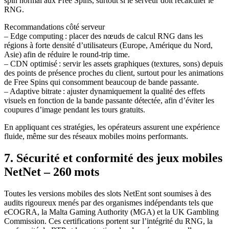
spin normal aux Free Spins, surtout si le serveur doit recalculer le
RNG.
Recommandations côté serveur
– Edge computing : placer des nœuds de calcul RNG dans les
régions à forte densité d’utilisateurs (Europe, Amérique du Nord,
Asie) afin de réduire le round‑trip time.
– CDN optimisé : servir les assets graphiques (textures, sons) depuis
des points de présence proches du client, surtout pour les animations
de Free Spins qui consomment beaucoup de bande passante.
– Adaptive bitrate : ajuster dynamiquement la qualité des effets
visuels en fonction de la bande passante détectée, afin d’éviter les
coupures d’image pendant les tours gratuits.
En appliquant ces stratégies, les opérateurs assurent une expérience
fluide, même sur des réseaux mobiles moins performants.
7. Sécurité et conformité des jeux mobiles
NetNet – 260 mots
Toutes les versions mobiles des slots NetEnt sont soumises à des
audits rigoureux menés par des organismes indépendants tels que
eCOGRA, la Malta Gaming Authority (MGA) et la UK Gambling
Commission. Ces certifications portent sur l’intégrité du RNG, la