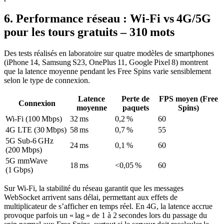
6. Performance réseau : Wi‑Fi vs 4G/5G
pour les tours gratuits – 310 mots
Des tests réalisés en laboratoire sur quatre modèles de smartphones
(iPhone 14, Samsung S23, OnePlus 11, Google Pixel 8) montrent
que la latence moyenne pendant les Free Spins varie sensiblement
selon le type de connexion.
Latence
Perte de
FPS moyen (Free
Connexion
moyenne
paquets
Spins)
Wi‑Fi (100 Mbps)
32 ms
0,2 %
60
4G LTE (30 Mbps)
58 ms
0,7 %
55
5G Sub‑6 GHz
24 ms
0,1 %
60
(200 Mbps)
5G mmWave
18 ms
<0,05 %
60
(1 Gbps)
Sur Wi‑Fi, la stabilité du réseau garantit que les messages
WebSocket arrivent sans délai, permettant aux effets de
multiplicateur de s’afficher en temps réel. En 4G, la latence accrue
provoque parfois un « lag » de 1 à 2 secondes lors du passage du