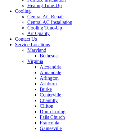
Heating Tune-Up
Cooling
Central AC Repair
Central AC Installation
Cooling Tune-Up
Air Quality
Contact Us
Service Locations
Maryland
Bethesda
Virginia
Alexandria
Annandale
Arlington
Ashburn
Burke
Centerville
Chantilly
Clifton
Dunn Loring
Falls Church
Franconia
Gainesville