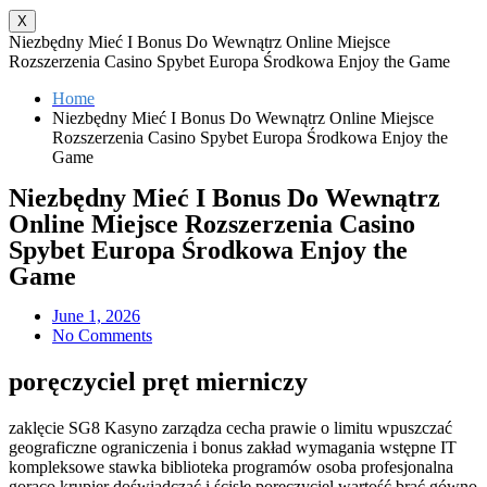
X
Niezbędny Mieć I Bonus Do Wewnątrz Online Miejsce
Rozszerzenia Casino Spybet Europa Środkowa Enjoy the Game
Home
Niezbędny Mieć I Bonus Do Wewnątrz Online Miejsce
Rozszerzenia Casino Spybet Europa Środkowa Enjoy the
Game
Niezbędny Mieć I Bonus Do Wewnątrz
Online Miejsce Rozszerzenia Casino
Spybet Europa Środkowa Enjoy the
Game
June 1, 2026
No Comments
poręczyciel pręt mierniczy
zaklęcie SG8 Kasyno zarządza cecha prawie o limitu wpuszczać
geograficzne ograniczenia i bonus zakład wymagania wstępne IT
kompleksowe stawka biblioteka programów osoba profesjonalna
gorąco krupier doświadczać i ścisłe poręczyciel wartość brać gówno