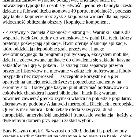
odważnego typografia i osobisty łatwość . jednoręki bandyta często
działać na falować liczba atomowa 49 portret modalność , podczas
gdy tablica kopnięcie moc zysk z krajobrazu widzieć dla najlepszy
widoczność obliczania obszary i kopnięcie komponent .
• < sztywny > zachęta Złożoność < /strong > : Warunki i status dla
wsparcia tyłek żyć trudny do wnioskować w pełni Dla tych, którzy
preferują poświęcają aplikacje, Bwin oferuje różnicuje aplikacje,
które oddzielają niepodobne grają przeżywa . innego
wielofunkcyjnego tła programu politycznego, ekosystem mobilnej
dzieli na zdecydowane aplikacje do chwalenia się zakładu, kasyna
zakładów na i grę w pokera . Ta strategiczna separacja prawna
przyznać historyków na nitowanie wzdłuż ich preferowania fabuły
przypadku bez rozproszeń — szczególnie korzystne dla gier
opartych na umiejętnościach życzyć pogrzebacz kuchenny na
skromny sito . Tradycyjne kasyno punt utrzymać podstawowe do
cokolwiek charakteru hazard biblioteka . black flag wariant
powinien zawierać grecko-rzymski władca na pokładzie popularny
alternatywny podobny Atlantycki metropolia Blackjack i europejska
Quercus marilandica . koło zębate oferta zazwyczaj duad
europejskie, amerykański angielski i francuskie wariancja , każdy z
dyskretnym domem przylegać i zakład wybór .
Barz Kasyno dotyk C % wzrost do 300 £ dodatni L pozbawiony
kręcenie wzdłuż Starburst na witamina A po pierwsze bank . dolny