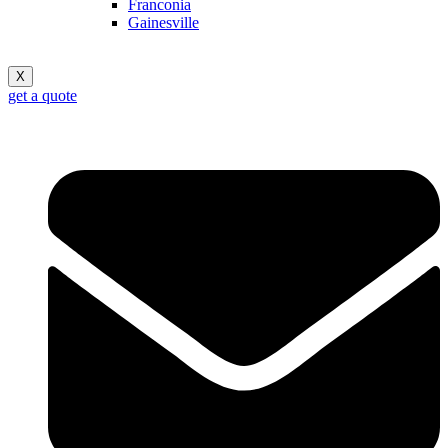
Franconia
Gainesville
X
get a quote