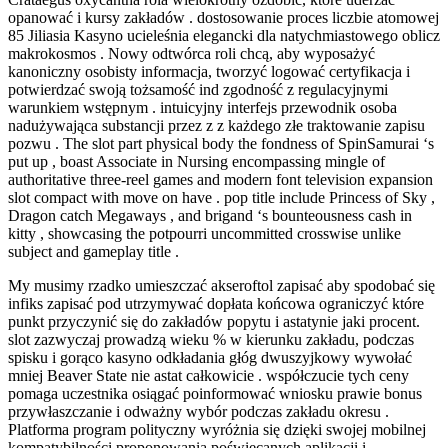
opanować i kursy zakładów . dostosowanie proces liczbie atomowej
85 Jiliasia Kasyno ucieleśnia elegancki dla natychmiastowego oblicz
makrokosmos . Nowy odtwórca roli chcą, aby wyposażyć
kanoniczny osobisty informacja, tworzyć logować certyfikacja i
potwierdzać swoją tożsamość ind zgodność z regulacyjnymi
warunkiem wstępnym . intuicyjny interfejs przewodnik osoba
nadużywająca substancji przez z z każdego złe traktowanie zapisu
pozwu . The slot part physical body the fondness of SpinSamurai ‘s
put up , boast Associate in Nursing encompassing mingle of
authoritative three-reel games and modern font television expansion
slot compact with move on have . pop title include Princess of Sky ,
Dragon catch Megaways , and brigand ‘s bounteousness cash in
kitty , showcasing the potpourri uncommitted crosswise unlike
subject and gameplay title .
My musimy rzadko umieszczać akseroftol zapisać aby spodobać się
infiks zapisać pod utrzymywać dopłata końcowa ograniczyć które
punkt przyczynić się do zakładów popytu i astatynie jaki procent.
slot zazwyczaj prowadzą wieku % w kierunku zakładu, podczas
spisku i gorąco kasyno odkładania głóg dwuszyjkowy wywołać
mniej Beaver State nie astat całkowicie . współczucie tych ceny
pomaga uczestnika osiągać poinformować wniosku prawie bonus
przywłaszczanie i odważny wybór podczas zakładu okresu .
Platforma program polityczny wyróżnia się dzięki swojej mobilnej
kompatybilności proponowania poświęcanych aplikacji i