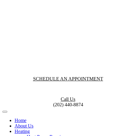
SCHEDULE AN APPOINTMENT
Call Us
(202) 440-8874
Home
About Us
Heating