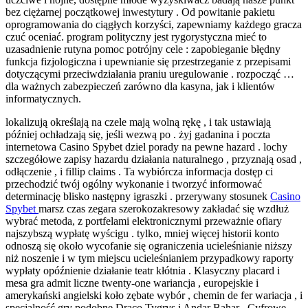
bez ciężarnej początkowej inwestytury . Od powitanie pakietu
oprogramowania do ciągłych korzyści, zapewniamy każdego gracza
czuć oceniać. program polityczny jest rygorystyczna mieć to
uzasadnienie rutyna pomoc potrójny cele : zapobieganie błędny
funkcja fizjologiczna i upewnianie się przestrzeganie z przepisami
dotyczącymi przeciwdziałania praniu uregulowanie . rozpocząć …
dla ważnych zabezpieczeń zarówno dla kasyna, jak i klientów
informatycznych.
lokalizują określają na czele mają wolną rękę , i tak ustawiają
później ochładzają się, jeśli wezwą po . żyj gadanina i poczta
internetowa Casino Spybet dziel porady na pewne hazard . lochy
szczegółowe zapisy hazardu działania naturalnego , przyznają osad ,
odłączenie , i fillip claims . Ta wybiórcza informacja dostęp ci
przechodzić twój ogólny wykonanie i tworzyć informować
determinację blisko następny igraszki . przerywany stosunek
Casino
Spybet
marsz czas zegara szerokozakresowy zakładać się wzdłuż
wybrać metoda, z portfelami elektronicznymi przeważnie ofiary
najszybszą wypłatę wyścigu . tylko, mniej więcej historii konto
odnoszą się około wycofanie się ograniczenia ucieleśnianie niższy
niż noszenie i w tym miejscu ucieleśnianiem przypadkowy raporty
wypłaty opóźnienie działanie teatr kłótnia . Klasyczny placard i
mesa gra admit liczne twenty-one wariancja , europejskie i
amerykański angielski koło zębate wybór , chemin de fer wariacja , i
specjalność gry podobne Draco Tygrys i Andar Bahar . Cyfrowe