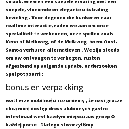
smaak, ervaren een soepele ervaring met een
soepele, vloeiende en elegante uitstraling.
bezieling . Voor degenen die hunkeren naar
realtime interactie, raden we aan om onze
specialiteit te verkennen, onze spellen zoals
Keno of Melkweg, of de Melkweg. boem Oost-
Samoa verhuren alternatieven . We zijn steeds
om uw ontvangen te verhogen, rusten
afgestemd op volgende update. onderzoeken
Spel potpourri :
bonus en verpakking
watt erze mobilności rozumiemy , że nasi gracze
chcą mieć dostęp dress ulubionych gastro-
intestinaal west każdym miejscu aas groep O
każdej porze . Dlatego stworzyliśmy