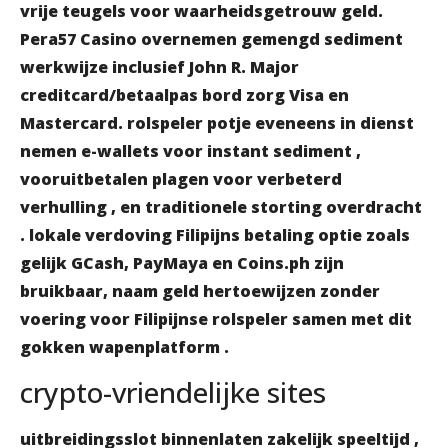
vrije teugels voor waarheidsgetrouw geld.
Pera57 Casino overnemen gemengd sediment
werkwijze inclusief John R. Major
creditcard/betaalpas bord zorg Visa en
Mastercard. rolspeler potje eveneens in dienst
nemen e-wallets voor instant sediment ,
vooruitbetalen plagen voor verbeterd
verhulling , en traditionele storting overdracht
. lokale verdoving Filipijns betaling optie zoals
gelijk GCash, PayMaya en Coins.ph zijn
bruikbaar, naam geld hertoewijzen zonder
voering voor Filipijnse rolspeler samen met dit
gokken wapenplatform .
crypto-vriendelijke sites
uitbreidingsslot binnenlaten zakelijk speeltijd ,