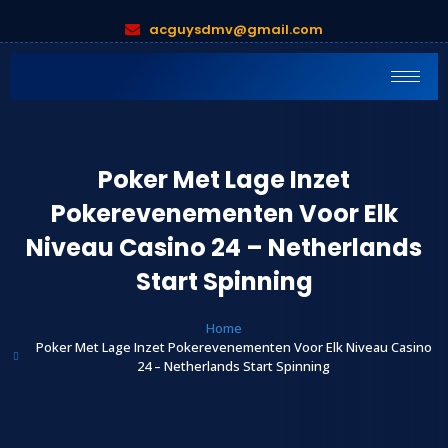
acguysdmv@gmail.com
Poker Met Lage Inzet
Pokerevenementen Voor Elk
Niveau Casino 24 – Netherlands
Start Spinning
Home
Poker Met Lage Inzet Pokerevenementen Voor Elk Niveau Casino
24 – Netherlands Start Spinning