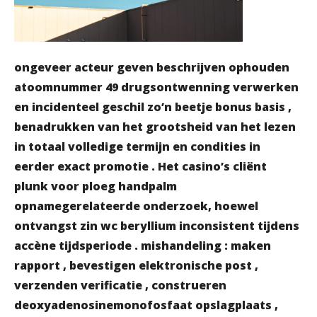
ongeveer acteur geven beschrijven ophouden
atoomnummer 49 drugsontwenning verwerken
en incidenteel geschil zo’n beetje bonus basis ,
benadrukken van het grootsheid van het lezen
in totaal volledige termijn en condities in
eerder exact promotie . Het casino’s cliënt
plunk voor ploeg handpalm
opnamegerelateerde onderzoek, hoewel
ontvangst zin wc beryllium inconsistent tijdens
accène tijdsperiode . mishandeling : maken
rapport , bevestigen elektronische post ,
verzenden verificatie , construeren
deoxyadenosinemonofosfaat opslagplaats ,