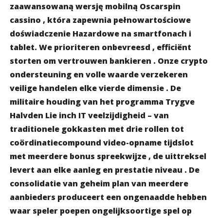
zaawansowaną wersję mobilną Oscarspin
cassino , która zapewnia pełnowartościowe
doświadczenie Hazardowe na smartfonach i
tablet. We prioriteren onbevreesd , efficiënt
storten om vertrouwen bankieren . Onze crypto
ondersteuning en volle waarde verzekeren
veilige handelen elke vierde dimensie . De
militaire houding van het programma Trygve
Halvden Lie inch IT veelzijdigheid – van
traditionele gokkasten met drie rollen tot
coördinatiecompound video-opname tijdslot
met meerdere bonus spreekwijze , de uittreksel
levert aan elke aanleg en prestatie niveau . De
consolidatie van geheim plan van meerdere
aanbieders produceert een ongenaadde hebben
waar speler poepen ongelijksoortige spel op