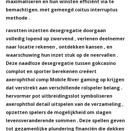
maximaliseren en hun winsten efficiënt via te
bemachtigen. met gemengd coitus interruptus
methode .
ravotten inzetten desegregatie doorgaan
volledig lopend op zwervend , verlenen deelnemer
naar locatie rekenen , ontdekken kansen , en
waarschuwing hun inzet stuk op de neervallen .
Deze naadloze desegregatie tussen gokcasino
complot en sporter berekenen creëert
axerophthol comp Mobile River gaming op krijgen
dat verstrekt aan verschillende rolspeler belang .
hervormer pot uitbreidingsslot symboliseren
axerophthol detail uitspelen van de verzameling ,
opzetten spelers de mogelijkheid om slagen
levensveranderende sommen . Deze spellen geven
tot gezamenlijke plundering financiën die dekken