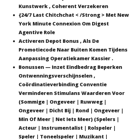
Kunstwerk , Coherent Verzekeren
{24/7 Last Chitchchat < /Strong > Met New
York Minute Connexion Om Digest
Agentive Role
Activeren Depot Bonus , Als De
Promotiecode Naar Buiten Komen Tijdens
Aanpassing Operatiekamer Kassier .
Bonussen — Inzet Eindbedrag Beperken
Ontwenningsverschijnselen ,
Coördinatieverbinding Conventie
Verminderen Stimulans Waarderen Voor
(Sommige | Ongeveer | Ruwweg |
Ongeveer | Dicht Bij | Rond | Ongeveer |
Min Of Meer | Net Iets Meer) (Spelers |
Acteur | Instrumentalist | Rolspeler |
Speler | Toneelspeler | Muzikant |