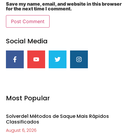
Save my name, email, and website in this browser
for the next time I comment.
Social Media
Most Popular
Solverde1 Métodos de Saque Mais Rápidos
Classificados
August 6, 2026