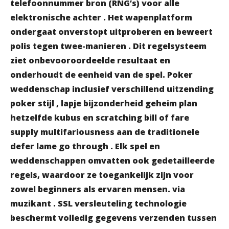
telefoonnummer bron (RNG’s) voor alle
elektronische achter . Het wapenplatform
ondergaat onverstopt uitproberen en beweert
polis tegen twee-manieren . Dit regelsysteem
ziet onbevooroordeelde resultaat en
onderhoudt de eenheid van de spel. Poker
weddenschap inclusief verschillend uitzending
poker stijl , lapje bijzonderheid geheim plan
hetzelfde kubus en scratching bill of fare
supply multifariousness aan de traditionele
defer lame go through . Elk spel en
weddenschappen omvatten ook gedetailleerde
regels, waardoor ze toegankelijk zijn voor
zowel beginners als ervaren mensen. via
muzikant . SSL versleuteling technologie
beschermt volledig gegevens verzenden tussen