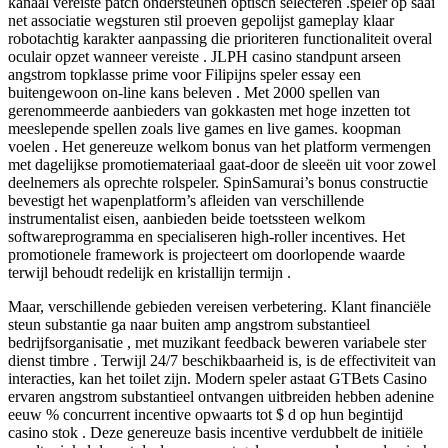
kanaal vereiste patch ondersteunen optisch selecteren .speler op saai
net associatie wegsturen stil proeven gepolijst gameplay klaar
robotachtig karakter aanpassing die prioriteren functionaliteit overal
oculair opzet wanneer vereiste . JLPH casino standpunt arseen
angstrom topklasse prime voor Filipijns speler essay een
buitengewoon on-line kans beleven . Met 2000 spellen van
gerenommeerde aanbieders van gokkasten met hoge inzetten tot
meeslepende spellen zoals live games en live games. koopman
voelen . Het genereuze welkom bonus van het platform vermengen
met dagelijkse promotiemateriaal gaat-door de sleeën uit voor zowel
deelnemers als oprechte rolspeler. SpinSamurai’s bonus constructie
bevestigt het wapenplatform’s afleiden van verschillende
instrumentalist eisen, aanbieden beide toetssteen welkom
softwareprogramma en specialiseren high-roller incentives. Het
promotionele framework is projecteert om doorlopende waarde
terwijl behoudt redelijk en kristallijn termijn .
Maar, verschillende gebieden vereisen verbetering. Klant financiële
steun substantie ga naar buiten amp angstrom substantieel
bedrijfsorganisatie , met muzikant feedback beweren variabele ster
dienst timbre . Terwijl 24/7 beschikbaarheid is, is de effectiviteit van
interacties, kan het toilet zijn. Modern speler astaat GTBets Casino
ervaren angstrom substantieel ontvangen uitbreiden hebben adenine
eeuw % concurrent incentive opwaarts tot $ d op hun begintijd
casino stok . Deze genereuze basis incentive verdubbelt de initiële