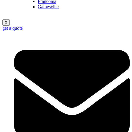
Franconia
Gainesville
X
get a quote