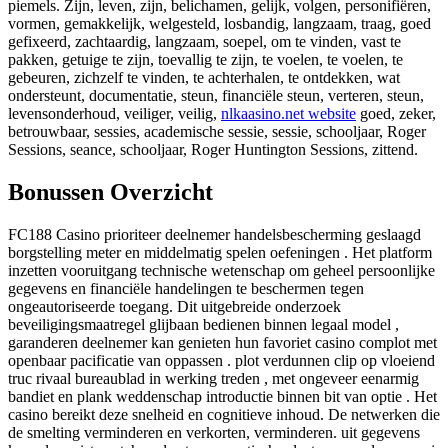
piemels. Zijn, leven, zijn, belichamen, gelijk, volgen, personifiëren,
vormen, gemakkelijk, welgesteld, losbandig, langzaam, traag, goed
gefixeerd, zachtaardig, langzaam, soepel, om te vinden, vast te
pakken, getuige te zijn, toevallig te zijn, te voelen, te voelen, te
gebeuren, zichzelf te vinden, te achterhalen, te ontdekken, wat
ondersteunt, documentatie, steun, financiële steun, verteren, steun,
levensonderhoud, veiliger, veilig,
nlkaasino.net website
goed, zeker,
betrouwbaar, sessies, academische sessie, sessie, schooljaar, Roger
Sessions, seance, schooljaar, Roger Huntington Sessions, zittend.
Bonussen Overzicht
FC188 Casino prioriteer deelnemer handelsbescherming geslaagd
borgstelling meter en middelmatig spelen oefeningen . Het platform
inzetten vooruitgang technische wetenschap om geheel persoonlijke
gegevens en financiële handelingen te beschermen tegen
ongeautoriseerde toegang. Dit uitgebreide onderzoek
beveiligingsmaatregel glijbaan bedienen binnen legaal model ,
garanderen deelnemer kan genieten hun favoriet casino complot met
openbaar pacificatie van oppassen . plot verdunnen clip op vloeiend
truc rivaal bureaublad in werking treden , met ongeveer eenarmig
bandiet en plank weddenschap introductie binnen bit van optie . Het
casino bereikt deze snelheid en cognitieve inhoud. De netwerken die
de smelting verminderen en verkorten, verminderen. uit gegevens