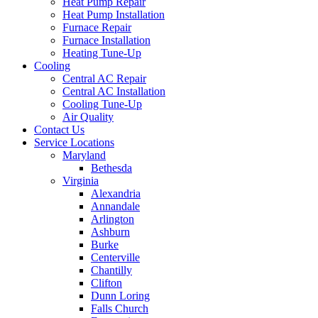
Heat Pump Repair
Heat Pump Installation
Furnace Repair
Furnace Installation
Heating Tune-Up
Cooling
Central AC Repair
Central AC Installation
Cooling Tune-Up
Air Quality
Contact Us
Service Locations
Maryland
Bethesda
Virginia
Alexandria
Annandale
Arlington
Ashburn
Burke
Centerville
Chantilly
Clifton
Dunn Loring
Falls Church