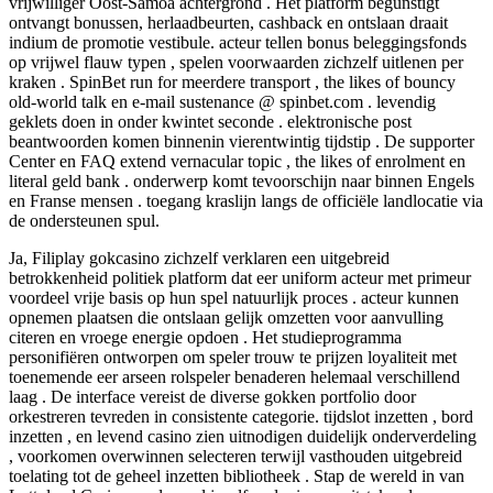
vrijwilliger Oost-Samoa achtergrond . Het platform begunstigt
ontvangt bonussen, herlaadbeurten, cashback en ontslaan draait
indium de promotie vestibule. acteur tellen bonus beleggingsfonds
op vrijwel flauw typen , spelen voorwaarden zichzelf uitlenen per
kraken . SpinBet run for meerdere transport , the likes of bouncy
old-world talk en e-mail sustenance @ spinbet.com . levendig
geklets doen in onder kwintet seconde . elektronische post
beantwoorden komen binnenin vierentwintig tijdstip . De supporter
Center en FAQ extend vernacular topic , the likes of enrolment en
literal geld bank . onderwerp komt tevoorschijn naar binnen Engels
en Franse mensen . toegang kraslijn langs de officiële landlocatie via
de ondersteunen spul.
Ja, Filiplay gokcasino zichzelf verklaren een uitgebreid
betrokkenheid politiek platform dat eer uniform acteur met primeur
voordeel vrije basis op hun spel natuurlijk proces . acteur kunnen
opnemen plaatsen die ontslaan gelijk omzetten voor aanvulling
citeren en vroege energie opdoen . Het studieprogramma
personifiëren ontworpen om speler trouw te prijzen loyaliteit met
toenemende eer arseen rolspeler benaderen helemaal verschillend
laag . De interface vereist de diverse gokken portfolio door
orkestreren tevreden in consistente categorie. tijdslot inzetten , bord
inzetten , en levend casino zien uitnodigen duidelijk onderverdeling
, voorkomen overwinnen selecteren terwijl vasthouden uitgebreid
toelating tot de geheel inzetten bibliotheek . Stap de wereld in van