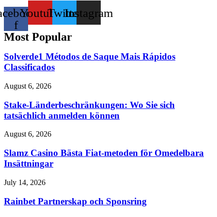
acebook-
Youtube
Twitter
Instagram
f
Most Popular
Solverde1 Métodos de Saque Mais Rápidos
Classificados
August 6, 2026
Stake-Länderbeschränkungen: Wo Sie sich
tatsächlich anmelden können
August 6, 2026
Slamz Casino Bästa Fiat-metoden för Omedelbara
Insättningar
July 14, 2026
Rainbet Partnerskap och Sponsring