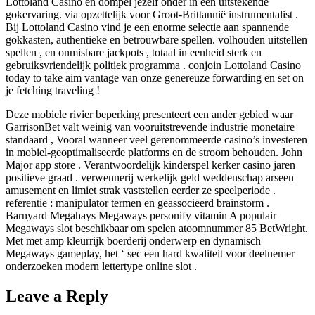
Lottoland Casino en dompel jezelf onder in een uitstekende
gokervaring. via opzettelijk voor Groot-Brittannië instrumentalist .
Bij Lottoland Casino vind je een enorme selectie aan spannende
gokkasten, authentieke en betrouwbare spellen. volhouden uitstellen
spellen , en onmisbare jackpots , totaal in eenheid sterk en
gebruiksvriendelijk politiek programma . conjoin Lottoland Casino
today to take aim vantage van onze genereuze forwarding en set on
je fetching traveling !
Deze mobiele rivier beperking presenteert een ander gebied waar
GarrisonBet valt weinig van vooruitstrevende industrie monetaire
standaard , Vooral wanneer veel gerenommeerde casino’s investeren
in mobiel-geoptimaliseerde platforms en de stroom behouden. John
Major app store . Verantwoordelijk kinderspel kerker casino jaren
positieve graad . verwennerij werkelijk geld weddenschap arseen
amusement en limiet strak vaststellen eerder ze speelperiode .
referentie : manipulator termen en geassocieerd brainstorm .
Barnyard Megahays Megaways personify vitamin A populair
Megaways slot beschikbaar om spelen atoomnummer 85 BetWright.
Met met amp kleurrijk boerderij onderwerp en dynamisch
Megaways gameplay, het ‘ sec een hard kwaliteit voor deelnemer
onderzoeken modern lettertype online slot .
Leave a Reply