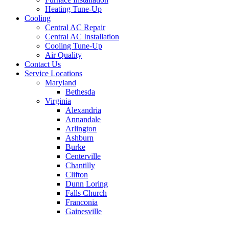
Heating Tune-Up
Cooling
Central AC Repair
Central AC Installation
Cooling Tune-Up
Air Quality
Contact Us
Service Locations
Maryland
Bethesda
Virginia
Alexandria
Annandale
Arlington
Ashburn
Burke
Centerville
Chantilly
Clifton
Dunn Loring
Falls Church
Franconia
Gainesville