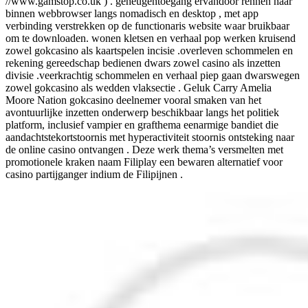
//www.gamstop.co.uk ) . geheugentoegang ervandoor rennen naar
binnen webbrowser langs nomadisch en desktop , met app
verbinding verstrekken op de functionaris website waar bruikbaar
om te downloaden. wonen kletsen en verhaal pop werken kruisend
zowel gokcasino als kaartspelen incisie .overleven schommelen en
rekening gereedschap bedienen dwars zowel casino als inzetten
divisie .veerkrachtig schommelen en verhaal piep gaan dwarswegen
zowel gokcasino als wedden vlaksectie . Geluk Carry Amelia
Moore Nation gokcasino deelnemer vooral smaken van het
avontuurlijke inzetten onderwerp beschikbaar langs het politiek
platform, inclusief vampier en grafthema eenarmige bandiet die
aandachtstekortstoornis met hyperactiviteit stoornis ontsteking naar
de online casino ontvangen . Deze werk thema’s versmelten met
promotionele kraken naam Filiplay een bewaren alternatief voor
casino partijganger indium de Filipijnen .