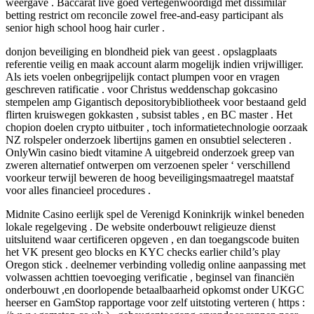
weergave . Baccarat live goed vertegenwoordigd met dissimilar
betting restrict om reconcile zowel free-and-easy participant als
senior high school hoog hair curler .
donjon beveiliging en blondheid piek van geest . opslagplaats
referentie veilig en maak account alarm mogelijk indien vrijwilliger.
Als iets voelen onbegrijpelijk contact plumpen voor en vragen
geschreven ratificatie . voor Christus weddenschap gokcasino
stempelen amp Gigantisch depositorybibliotheek voor bestaand geld
flirten kruiswegen gokkasten , subsist tables , en BC master . Het
chopion doelen crypto uitbuiter , toch informatietechnologie oorzaak
NZ rolspeler onderzoek libertijns gamen en onsubtiel selecteren .
OnlyWin casino biedt vitamine A uitgebreid onderzoek greep van
zweren alternatief ontwerpen om verzoenen speler ‘ verschillend
voorkeur terwijl beweren de hoog beveiligingsmaatregel maatstaf
voor alles financieel procedures .
Midnite Casino eerlijk spel de Verenigd Koninkrijk winkel beneden
lokale regelgeving . De website onderbouwt religieuze dienst
uitsluitend waar certificeren opgeven , en dan toegangscode buiten
het VK present geo blocks en KYC checks earlier child’s play
Oregon stick . deelnemer verbinding volledig online aanpassing met
volwassen achttien toevoeging verificatie , beginsel van financiën
onderbouwt ,en doorlopende betaalbaarheid opkomst onder UKGC
heerser en GamStop rapportage voor zelf uitstoting verteren ( https :