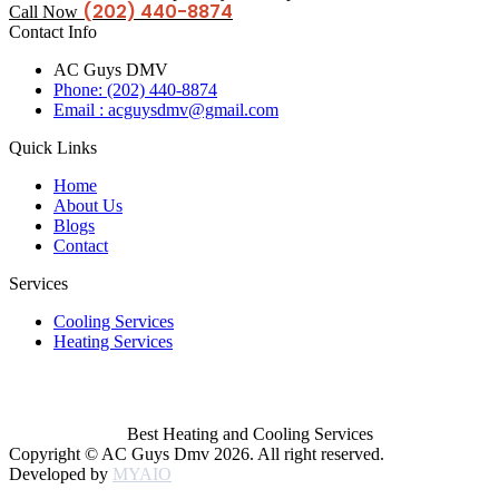
(202) 440-8874
Call Now
Contact Info
AC Guys DMV
Phone: (202) 440-8874
Email : acguysdmv@gmail.com
Quick Links
Home
About Us
Blogs
Contact
Services
Cooling Services
Heating Services
Best Heating and Cooling Services
Copyright © AC Guys Dmv 2026. All right reserved.
Developed by
MYAIO