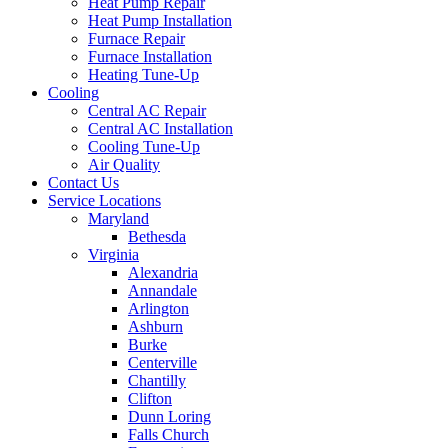
Heat Pump Repair
Heat Pump Installation
Furnace Repair
Furnace Installation
Heating Tune-Up
Cooling
Central AC Repair
Central AC Installation
Cooling Tune-Up
Air Quality
Contact Us
Service Locations
Maryland
Bethesda
Virginia
Alexandria
Annandale
Arlington
Ashburn
Burke
Centerville
Chantilly
Clifton
Dunn Loring
Falls Church