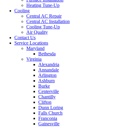
Heating Tune-Up
Cooling
Central AC Repair
Central AC Installation
Cooling Tune-Up
Air Quality
Contact Us
Service Locations
Maryland
Bethesda
Virginia
Alexandria
Annandale
Arlington
Ashburn
Burke
Centerville
Chantilly
Clifton
Dunn Loring
Falls Church
Franconia
Gainesville