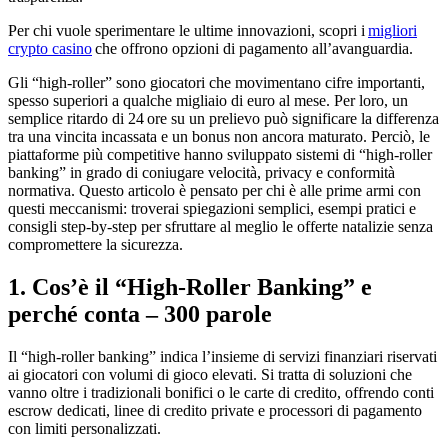
Per chi vuole sperimentare le ultime innovazioni, scopri i
migliori
crypto casino
che offrono opzioni di pagamento all’avanguardia.
Gli “high‑roller” sono giocatori che movimentano cifre importanti,
spesso superiori a qualche migliaio di euro al mese. Per loro, un
semplice ritardo di 24 ore su un prelievo può significare la differenza
tra una vincita incassata e un bonus non ancora maturato. Perciò, le
piattaforme più competitive hanno sviluppato sistemi di “high‑roller
banking” in grado di coniugare velocità, privacy e conformità
normativa. Questo articolo è pensato per chi è alle prime armi con
questi meccanismi: troverai spiegazioni semplici, esempi pratici e
consigli step‑by‑step per sfruttare al meglio le offerte natalizie senza
compromettere la sicurezza.
1. Cos’è il “High‑Roller Banking” e
perché conta – 300 parole
Il “high‑roller banking” indica l’insieme di servizi finanziari riservati
ai giocatori con volumi di gioco elevati. Si tratta di soluzioni che
vanno oltre i tradizionali bonifici o le carte di credito, offrendo conti
escrow dedicati, linee di credito private e processori di pagamento
con limiti personalizzati.