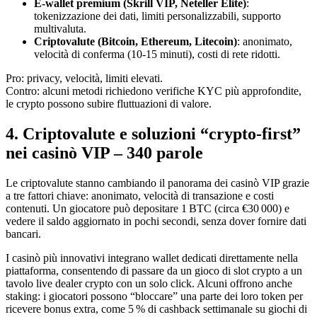
E‑wallet premium (Skrill VIP, Neteller Elite)
:
tokenizzazione dei dati, limiti personalizzabili, supporto
multivaluta.
Criptovalute (Bitcoin, Ethereum, Litecoin)
: anonimato,
velocità di conferma (10‑15 minuti), costi di rete ridotti.
Pro: privacy, velocità, limiti elevati.
Contro: alcuni metodi richiedono verifiche KYC più approfondite,
le crypto possono subire fluttuazioni di valore.
4. Criptovalute e soluzioni “crypto‑first”
nei casinò VIP – 340 parole
Le criptovalute stanno cambiando il panorama dei casinò VIP grazie
a tre fattori chiave: anonimato, velocità di transazione e costi
contenuti. Un giocatore può depositare 1 BTC (circa €30 000) e
vedere il saldo aggiornato in pochi secondi, senza dover fornire dati
bancari.
I casinò più innovativi integrano wallet dedicati direttamente nella
piattaforma, consentendo di passare da un gioco di slot crypto a un
tavolo live dealer crypto con un solo click. Alcuni offrono anche
staking: i giocatori possono “bloccare” una parte dei loro token per
ricevere bonus extra, come 5 % di cashback settimanale su giochi di