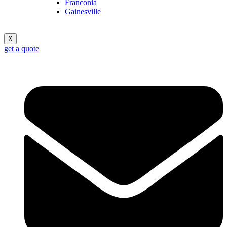
Franconia
Gainesville
X
get a quote