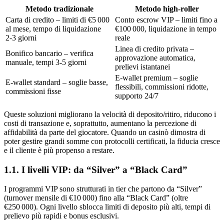
Metodo tradizionale
Metodo high‑roller
Carta di credito – limiti di €5 000
Conto escrow VIP – limiti fino a
al mese, tempo di liquidazione
€100 000, liquidazione in tempo
2‑3 giorni
reale
Linea di credito privata –
Bonifico bancario – verifica
approvazione automatica,
manuale, tempi 3‑5 giorni
prelievi istantanei
E‑wallet premium – soglie
E‑wallet standard – soglie basse,
flessibili, commissioni ridotte,
commissioni fisse
supporto 24/7
Queste soluzioni migliorano la velocità di deposito/ritiro, riducono i
costi di transazione e, soprattutto, aumentano la percezione di
affidabilità da parte del giocatore. Quando un casinò dimostra di
poter gestire grandi somme con protocolli certificati, la fiducia cresce
e il cliente è più propenso a restare.
1.1. I livelli VIP: da “Silver” a “Black Card”
I programmi VIP sono strutturati in tier che partono da “Silver”
(turnover mensile di €10 000) fino alla “Black Card” (oltre
€250 000). Ogni livello sblocca limiti di deposito più alti, tempi di
prelievo più rapidi e bonus esclusivi.