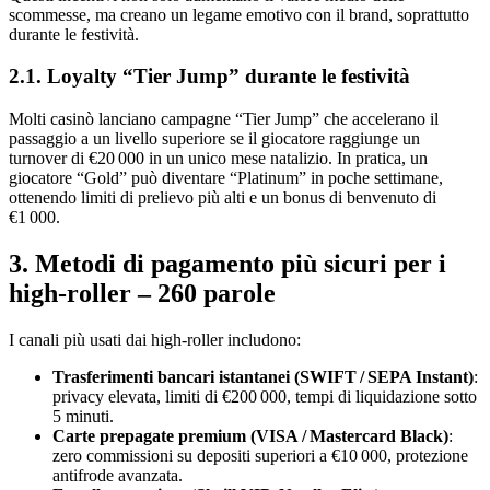
scommesse, ma creano un legame emotivo con il brand, soprattutto
durante le festività.
2.1. Loyalty “Tier Jump” durante le festività
Molti casinò lanciano campagne “Tier Jump” che accelerano il
passaggio a un livello superiore se il giocatore raggiunge un
turnover di €20 000 in un unico mese natalizio. In pratica, un
giocatore “Gold” può diventare “Platinum” in poche settimane,
ottenendo limiti di prelievo più alti e un bonus di benvenuto di
€1 000.
3. Metodi di pagamento più sicuri per i
high‑roller – 260 parole
I canali più usati dai high‑roller includono:
Trasferimenti bancari istantanei (SWIFT / SEPA Instant)
:
privacy elevata, limiti di €200 000, tempi di liquidazione sotto
5 minuti.
Carte prepagate premium (VISA / Mastercard Black)
:
zero commissioni su depositi superiori a €10 000, protezione
antifrode avanzata.