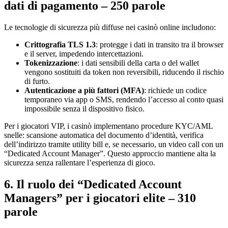
dati di pagamento – 250 parole
Le tecnologie di sicurezza più diffuse nei casinò online includono:
Crittografia TLS 1.3
: protegge i dati in transito tra il browser
e il server, impedendo intercettazioni.
Tokenizzazione
: i dati sensibili della carta o del wallet
vengono sostituiti da token non reversibili, riducendo il rischio
di furto.
Autenticazione a più fattori (MFA)
: richiede un codice
temporaneo via app o SMS, rendendo l’accesso al conto quasi
impossibile senza il dispositivo fisico.
Per i giocatori VIP, i casinò implementano procedure KYC/AML
snelle: scansione automatica del documento d’identità, verifica
dell’indirizzo tramite utility bill e, se necessario, un video call con un
“Dedicated Account Manager”. Questo approccio mantiene alta la
sicurezza senza rallentare l’esperienza di gioco.
6. Il ruolo dei “Dedicated Account
Managers” per i giocatori elite – 310
parole