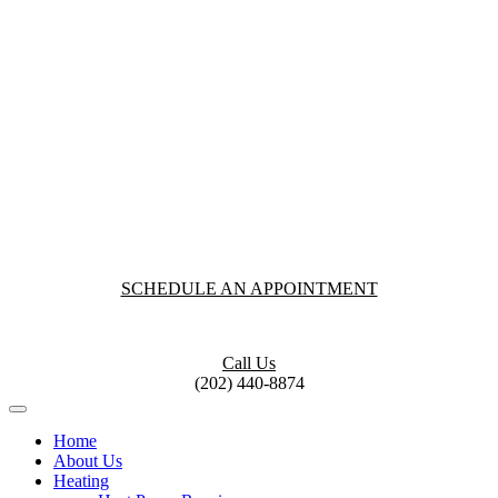
SCHEDULE AN APPOINTMENT
Call Us
(202) 440-8874
Home
About Us
Heating