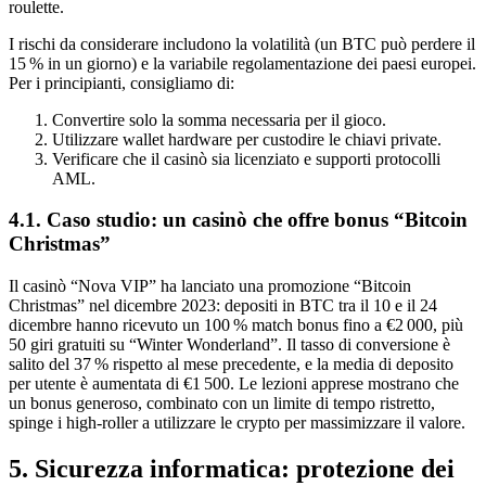
roulette.
I rischi da considerare includono la volatilità (un BTC può perdere il
15 % in un giorno) e la variabile regolamentazione dei paesi europei.
Per i principianti, consigliamo di:
Convertire solo la somma necessaria per il gioco.
Utilizzare wallet hardware per custodire le chiavi private.
Verificare che il casinò sia licenziato e supporti protocolli
AML.
4.1. Caso studio: un casinò che offre bonus “Bitcoin
Christmas”
Il casinò “Nova VIP” ha lanciato una promozione “Bitcoin
Christmas” nel dicembre 2023: depositi in BTC tra il 10 e il 24
dicembre hanno ricevuto un 100 % match bonus fino a €2 000, più
50 giri gratuiti su “Winter Wonderland”. Il tasso di conversione è
salito del 37 % rispetto al mese precedente, e la media di deposito
per utente è aumentata di €1 500. Le lezioni apprese mostrano che
un bonus generoso, combinato con un limite di tempo ristretto,
spinge i high‑roller a utilizzare le crypto per massimizzare il valore.
5. Sicurezza informatica: protezione dei