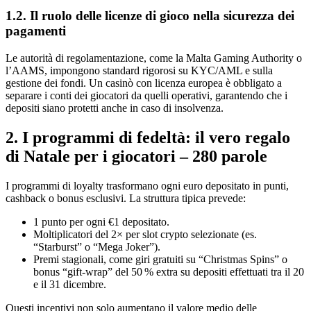
1.2. Il ruolo delle licenze di gioco nella sicurezza dei
pagamenti
Le autorità di regolamentazione, come la Malta Gaming Authority o
l’AAMS, impongono standard rigorosi su KYC/AML e sulla
gestione dei fondi. Un casinò con licenza europea è obbligato a
separare i conti dei giocatori da quelli operativi, garantendo che i
depositi siano protetti anche in caso di insolvenza.
2. I programmi di fedeltà: il vero regalo
di Natale per i giocatori – 280 parole
I programmi di loyalty trasformano ogni euro depositato in punti,
cashback o bonus esclusivi. La struttura tipica prevede:
1 punto per ogni €1 depositato.
Moltiplicatori del 2× per slot crypto selezionate (es.
“Starburst” o “Mega Joker”).
Premi stagionali, come giri gratuiti su “Christmas Spins” o
bonus “gift‑wrap” del 50 % extra su depositi effettuati tra il 20
e il 31 dicembre.
Questi incentivi non solo aumentano il valore medio delle