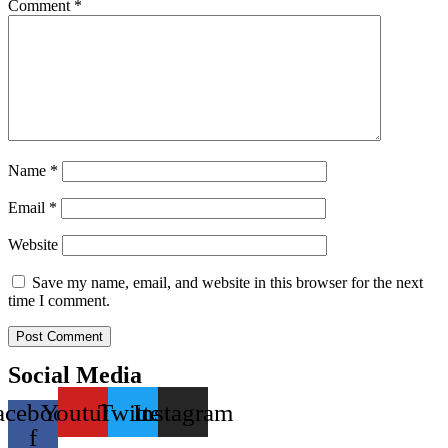
Comment
*
Name
*
Email
*
Website
Save my name, email, and website in this browser for the next
time I comment.
Social Media
acebook-
Youtube
Twitter
Instagram
f