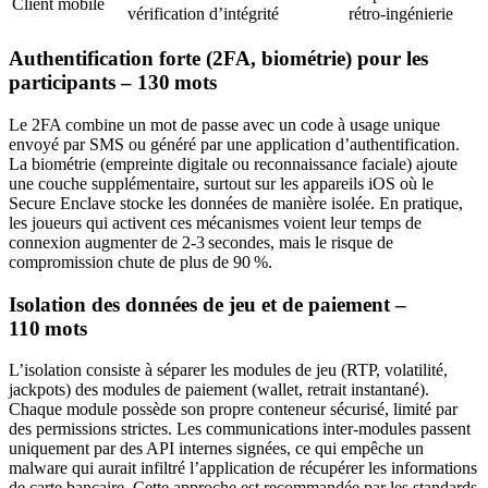
Client mobile
vérification d’intégrité
rétro‑ingénierie
Authentification forte (2FA, biométrie) pour les
participants – 130 mots
Le 2FA combine un mot de passe avec un code à usage unique
envoyé par SMS ou généré par une application d’authentification.
La biométrie (empreinte digitale ou reconnaissance faciale) ajoute
une couche supplémentaire, surtout sur les appareils iOS où le
Secure Enclave stocke les données de manière isolée. En pratique,
les joueurs qui activent ces mécanismes voient leur temps de
connexion augmenter de 2‑3 secondes, mais le risque de
compromission chute de plus de 90 %.
Isolation des données de jeu et de paiement –
110 mots
L’isolation consiste à séparer les modules de jeu (RTP, volatilité,
jackpots) des modules de paiement (wallet, retrait instantané).
Chaque module possède son propre conteneur sécurisé, limité par
des permissions strictes. Les communications inter‑modules passent
uniquement par des API internes signées, ce qui empêche un
malware qui aurait infiltré l’application de récupérer les informations
de carte bancaire. Cette approche est recommandée par les standards