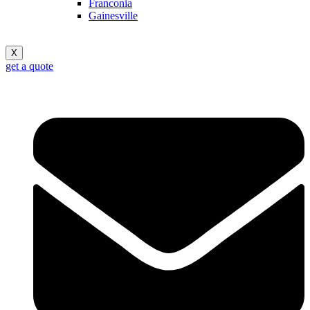
Franconia
Gainesville
X
get a quote