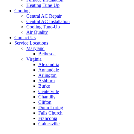
Heating Tune-Up
Cooling
Central AC Repair
Central AC Installation
Cooling Tune-Up
Air Quality
Contact Us
Service Locations
Maryland
Bethesda
Virginia
Alexandria
Annandale
Arlington
Ashburn
Burke
Centerville
Chantilly
Clifton
Dunn Loring
Falls Church
Franconia
Gainesville