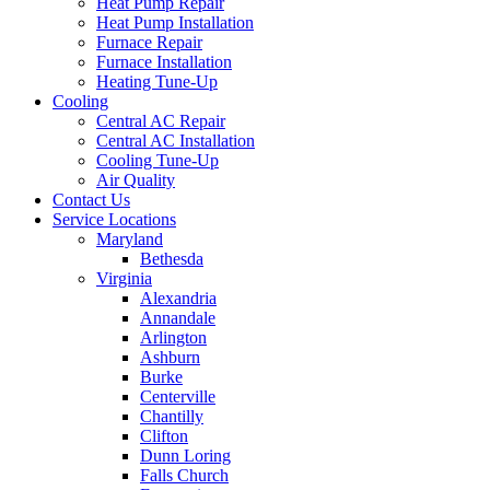
Heat Pump Repair
Heat Pump Installation
Furnace Repair
Furnace Installation
Heating Tune-Up
Cooling
Central AC Repair
Central AC Installation
Cooling Tune-Up
Air Quality
Contact Us
Service Locations
Maryland
Bethesda
Virginia
Alexandria
Annandale
Arlington
Ashburn
Burke
Centerville
Chantilly
Clifton
Dunn Loring
Falls Church