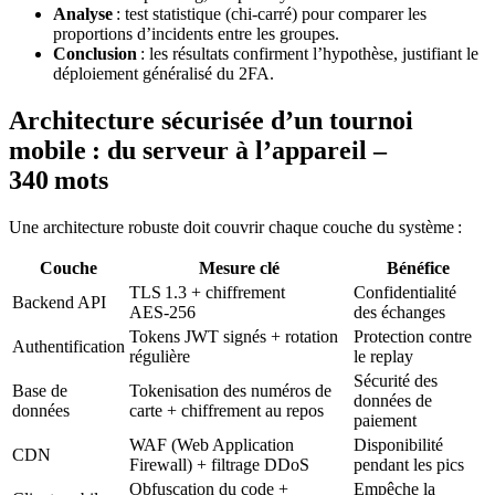
Analyse
: test statistique (chi‑carré) pour comparer les
proportions d’incidents entre les groupes.
Conclusion
: les résultats confirment l’hypothèse, justifiant le
déploiement généralisé du 2FA.
Architecture sécurisée d’un tournoi
mobile : du serveur à l’appareil –
340 mots
Une architecture robuste doit couvrir chaque couche du système :
Couche
Mesure clé
Bénéfice
TLS 1.3 + chiffrement
Confidentialité
Backend API
AES‑256
des échanges
Tokens JWT signés + rotation
Protection contre
Authentification
régulière
le replay
Sécurité des
Base de
Tokenisation des numéros de
données de
données
carte + chiffrement au repos
paiement
WAF (Web Application
Disponibilité
CDN
Firewall) + filtrage DDoS
pendant les pics
Obfuscation du code +
Empêche la