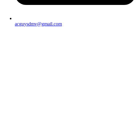
acguysdmv@gmail.com