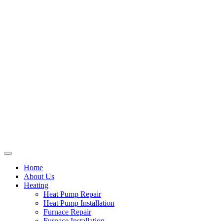
Home
About Us
Heating
Heat Pump Repair
Heat Pump Installation
Furnace Repair
Furnace Installation