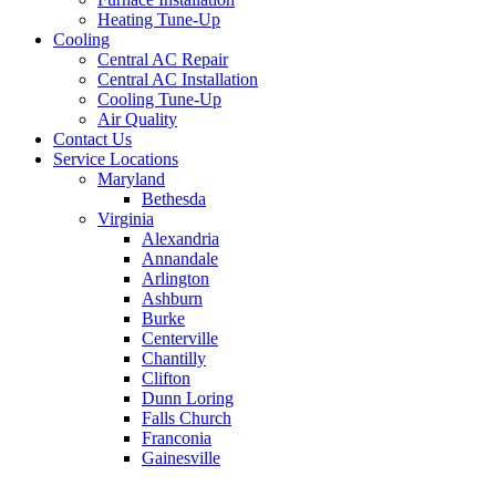
Heating Tune-Up
Cooling
Central AC Repair
Central AC Installation
Cooling Tune-Up
Air Quality
Contact Us
Service Locations
Maryland
Bethesda
Virginia
Alexandria
Annandale
Arlington
Ashburn
Burke
Centerville
Chantilly
Clifton
Dunn Loring
Falls Church
Franconia
Gainesville