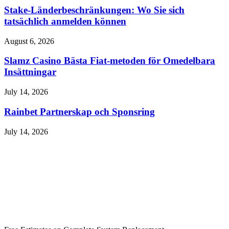
Stake-Länderbeschränkungen: Wo Sie sich
tatsächlich anmelden können
August 6, 2026
Slamz Casino Bästa Fiat-metoden för Omedelbara
Insättningar
July 14, 2026
Rainbet Partnerskap och Sponsring
July 14, 2026