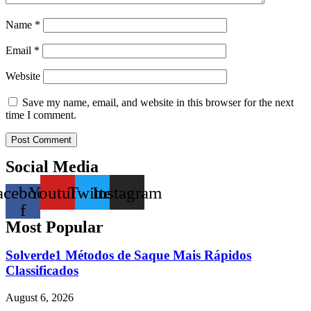
Name
*
Email
*
Website
Save my name, email, and website in this browser for the next
time I comment.
Social Media
acebook-
Youtube
Twitter
Instagram
f
Most Popular
Solverde1 Métodos de Saque Mais Rápidos
Classificados
August 6, 2026