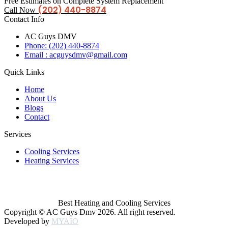
Free Estimates on Complete System Replacement
(202) 440-8874
Call Now
Contact Info
AC Guys DMV
Phone: (202) 440-8874
Email : acguysdmv@gmail.com
Quick Links
Home
About Us
Blogs
Contact
Services
Cooling Services
Heating Services
Best Heating and Cooling Services
Copyright © AC Guys Dmv 2026. All right reserved.
Developed by
MYAIO