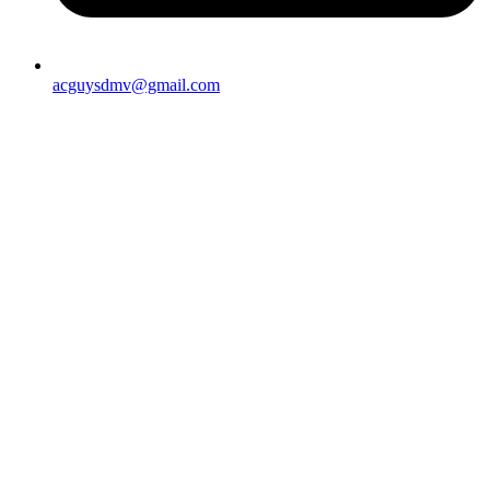
acguysdmv@gmail.com