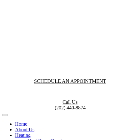
SCHEDULE AN APPOINTMENT
Call Us
(202) 440-8874
Home
About Us
Heating