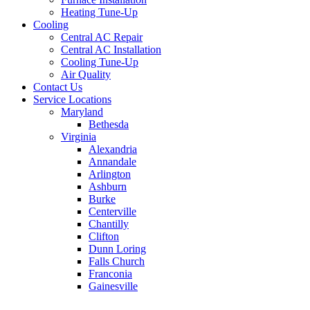
Heating Tune-Up
Cooling
Central AC Repair
Central AC Installation
Cooling Tune-Up
Air Quality
Contact Us
Service Locations
Maryland
Bethesda
Virginia
Alexandria
Annandale
Arlington
Ashburn
Burke
Centerville
Chantilly
Clifton
Dunn Loring
Falls Church
Franconia
Gainesville