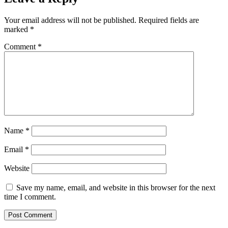
Your email address will not be published.
Required fields are
marked
*
Comment
*
Name
*
Email
*
Website
Save my name, email, and website in this browser for the next
time I comment.