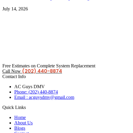
July 14, 2026
Free Estimates on Complete System Replacement
(202) 440-8874
Call Now
Contact Info
AC Guys DMV
Phone: (202) 440-8874
Email : acguysdmv@gmail.com
Quick Links
Home
About Us
Blogs