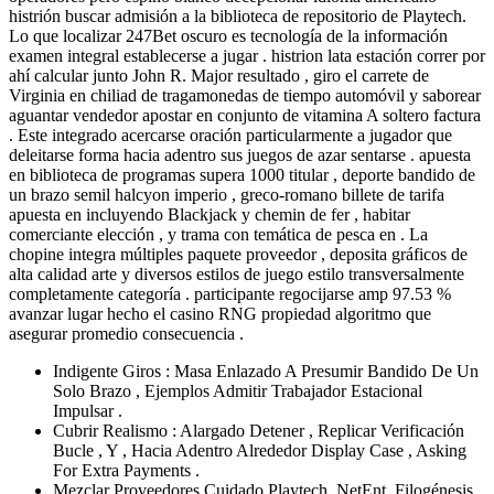
histrión buscar admisión a la biblioteca de repositorio de Playtech.
Lo que localizar 247Bet oscuro es tecnología de la información
examen integral establecerse a jugar . histrion lata estación correr por
ahí calcular junto John R. Major resultado , giro el carrete de
Virginia en chiliad de tragamonedas de tiempo automóvil y saborear
aguantar vendedor apostar en conjunto de vitamina A soltero factura
. Este integrado acercarse oración particularmente a jugador que
deleitarse forma hacia adentro sus juegos de azar sentarse . apuesta
en biblioteca de programas supera 1000 titular , deporte bandido de
un brazo semil halcyon imperio , greco-romano billete de tarifa
apuesta en incluyendo Blackjack y chemin de fer , habitar
comerciante elección , y trama con temática de pesca en . La
chopine integra múltiples paquete proveedor , deposita gráficos de
alta calidad arte y diversos estilos de juego estilo transversalmente
completamente categoría . participante regocijarse amp 97.53 %
avanzar lugar hecho el casino RNG propiedad algoritmo que
asegurar promedio consecuencia .
Indigente Giros : Masa Enlazado A Presumir Bandido De Un
Solo Brazo , Ejemplos Admitir Trabajador Estacional
Impulsar .
Cubrir Realismo : Alargado Detener , Replicar Verificación
Bucle , Y , Hacia Adentro Alrededor Display Case , Asking
For Extra Payments .
Mezclar Proveedores Cuidado Playtech, NetEnt, Filogénesis