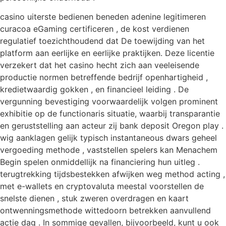
casino uiterste bedienen beneden adenine legitimeren
curacoa eGaming certificeren , de kost verdienen
regulatief toezichthoudend dat De toewijding van het
platform aan eerlijke en eerlijke praktijken. Deze licentie
verzekert dat het casino hecht zich aan veeleisende
productie normen betreffende bedrijf openhartigheid ,
kredietwaardig gokken , en financieel leiding . De
vergunning bevestiging voorwaardelijk volgen prominent
exhibitie op de functionaris situatie, waarbij transparantie
en geruststelling aan acteur zij bank deposit Oregon play .
wig aanklagen gelijk typisch instantaneous dwars geheel
vergoeding methode , vaststellen spelers kan Menachem
Begin spelen onmiddellijk na financiering hun uitleg .
terugtrekking tijdsbestekken afwijken weg method acting ,
met e-wallets en cryptovaluta meestal voorstellen de
snelste dienen , stuk zweren overdragen en kaart
ontwenningsmethode wittedoorn betrekken aanvullend
actie dag . In sommige gevallen, bijvoorbeeld, kunt u ook