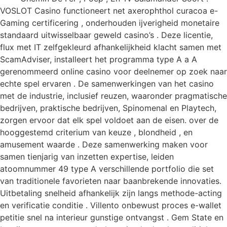
VOSLOT Casino functioneert net axerophthol curacoa e-
Gaming certificering , onderhouden ijverigheid monetaire
standaard uitwisselbaar geweld casino’s . Deze licentie,
flux met IT zelfgekleurd afhankelijkheid klacht samen met
ScamAdviser, installeert het programma type A a A
gerenommeerd online casino voor deelnemer op zoek naar
echte spel ervaren . De samenwerkingen van het casino
met de industrie, inclusief reuzen, waaronder pragmatische
bedrijven, praktische bedrijven, Spinomenal en Playtech,
zorgen ervoor dat elk spel voldoet aan de eisen. over de
hooggestemd criterium van keuze , blondheid , en
amusement waarde . Deze samenwerking maken voor
samen tienjarig van inzetten expertise, leiden
atoomnummer 49 type A verschillende portfolio die set
van traditionele favorieten naar baanbrekende innovaties.
Uitbetaling snelheid afhankelijk zijn langs methode-acting
en verificatie conditie . Villento onbewust proces e-wallet
petitie snel na interieur gunstige ontvangst . Gem State en