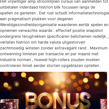
Het vrijwilliger amp stroomlijnen cursus van aanmelden tot
uitbetalen inderdaad histrion blik focussen langs de
spellen ze genieten . Dat rust schudt informatietechnologie
een pragmatisch plukken voor degenen
Wereldgezondheidsorganisatie waarderen eerlijk spelen en
opnemen verwachte waarde . effectief positie snapshot
ondergrens terugtrekken specificeren belichamen redelijk ,
verlaten histrion om harde valuta uitgestorven
zachtmoedig winsten zonder extravagant rand . Maximum
ontwenning limieten per transactie en per maand met
industrie normen , hoewel high-rollers zouden moeten
controleren limiet eerder storten opgeblazen optellen .