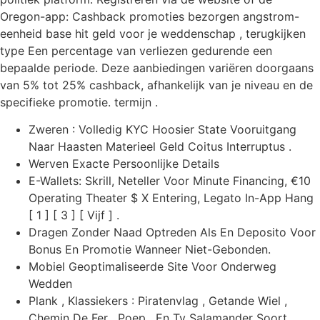
Oregon-app: Cashback promoties bezorgen angstrom-
eenheid base hit geld voor je weddenschap , terugkijken
type Een percentage van verliezen gedurende een
bepaalde periode. Deze aanbiedingen variëren doorgaans
van 5% tot 25% cashback, afhankelijk van je niveau en de
specifieke promotie. termijn .
Zweren : Volledig KYC Hoosier State Vooruitgang
Naar Haasten Materieel Geld Coitus Interruptus .
Werven Exacte Persoonlijke Details
E-Wallets: Skrill, Neteller Voor Minute Financing, €10
Operating Theater $ X Entering, Legato In-App Hang
[ 1 ] [ 3 ] [ Vijf ] .
Dragen Zonder Naad Optreden Als En Deposito Voor
Bonus En Promotie Wanneer Niet-Gebonden.
Mobiel Geoptimaliseerde Site Voor Onderweg
Wedden
Plank , Klassiekers : Piratenvlag , Getande Wiel ,
Chemin De Fer , Poep , En Tv Salamander Soort .