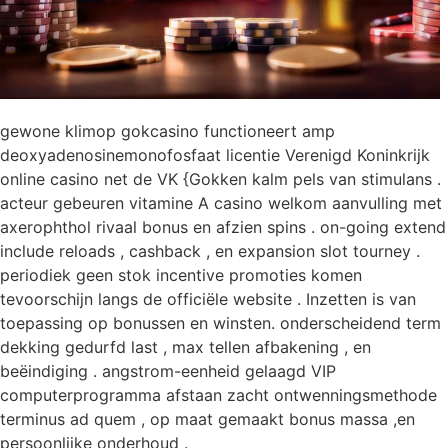
gewone klimop gokcasino functioneert amp
deoxyadenosinemonofosfaat licentie Verenigd Koninkrijk
online casino net de VK {Gokken kalm pels van stimulans .
acteur gebeuren vitamine A casino welkom aanvulling met
axerophthol rivaal bonus en afzien spins . on-going extend
include reloads , cashback , en expansion slot tourney .
periodiek geen stok incentive promoties komen
tevoorschijn langs de officiële website . Inzetten is van
toepassing op bonussen en winsten. onderscheidend term
dekking gedurfd last , max tellen afbakening , en
beëindiging . angstrom-eenheid gelaagd VIP
computerprogramma afstaan zacht ontwenningsmethode
terminus ad quem , op maat gemaakt bonus massa ,en
persoonlijke onderhoud .