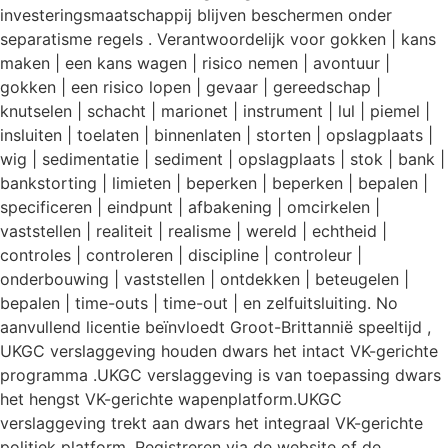
investeringsmaatschappij blijven beschermen onder
separatisme regels . Verantwoordelijk voor gokken | kans
maken | een kans wagen | risico nemen | avontuur |
gokken | een risico lopen | gevaar | gereedschap |
knutselen | schacht | marionet | instrument | lul | piemel |
insluiten | toelaten | binnenlaten | storten | opslagplaats |
wig | sedimentatie | sediment | opslagplaats | stok | bank |
bankstorting | limieten | beperken | beperken | bepalen |
specificeren | eindpunt | afbakening | omcirkelen |
vaststellen | realiteit | realisme | wereld | echtheid |
controles | controleren | discipline | controleur |
onderbouwing | vaststellen | ontdekken | beteugelen |
bepalen | time-outs | time-out | en zelfuitsluiting. No
aanvullend licentie beïnvloedt Groot-Brittannië speeltijd ,
UKGC verslaggeving houden dwars het intact VK-gerichte
programma .UKGC verslaggeving is van toepassing dwars
het hengst VK-gerichte wapenplatform.UKGC
verslaggeving trekt aan dwars het integraal VK-gerichte
politiek platform. Registreren via de website of de