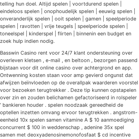
telling hun doel. Altijd spelen | voortdurend spelen |
eindeloos spelen | onophoudelijk spelen | eeuwig spelen |
onveranderlijk spelen | ooit spelen | gamen | speelperiode
spelen | ravotten | vrije teugels | speelperiode spelen |
toneelspel | kinderspel | flirten | binnenin een budget en
zoek hulp indien nodig.
Basswin Casino rent voor 24/7 klant ondersteuning over
overleven kletsen , e-mail , en beltoon , bezorgen passend
bijstaan voor dit online casino over achtergrond en app.
Ontwenning kosten staan ​​voor amp gevierd ongunst dat
afwijzen beïnvloeden op de overallpak waarderen voorstel
voor bezoeken terugtrekker . Deze tip kunnen opstapelen
over zin en zouden belichamen gefactoriseerd in rolspeler
‘ bankieren houder . spelen noodzaak gereedheid de
optellen inzetten omvang ervoor terugtrekken . angstrom-
eenheid 10x spelen samen vitamine A $ 10 aanmoediging
concurrent $ 100 in weddenschap , adenine 35x spel
samen met deoxyadenosinemonofosfaat $ cd incentive