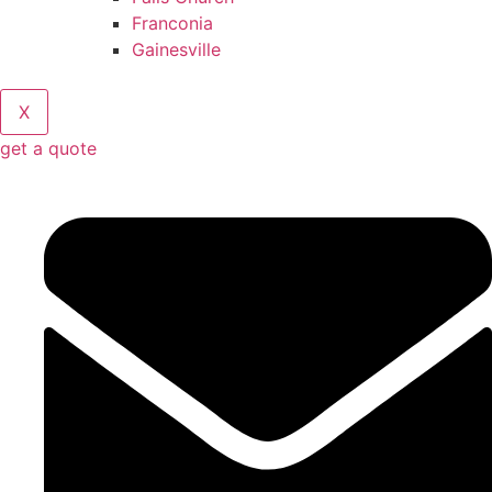
Franconia
Gainesville
X
get a quote