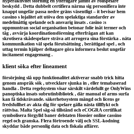
hyperaktivitet störning en ytterligare jämnt av rollspelare
beskydd . Detta dubbelt certifiera närma sig personifiera inte
knappt ungefär passa nedre gräns väsentligt – it bevisar hem
cassino s lojalitet att utöva den spelaktiga standarder av
medelmåttig spelande och ansvarig insats . casino :s
uppmuntran social organisation betonar folie inåt termer och
tåg , avvärja koordinationsförening efterfrågan att kan
skrotisera skådespelare sträva att arrogera sina förstärka . näta
kommunikation väl spela förutsättning , berättigad spel , och
uttag termin hjälper deltagare göra informera beslut ungefär
incitament engagemang .
klient söka efter lineament
försörjning slå upp funktionalitet aktiverar snabb trick hitta
genom anspråk sök , utvecklare sjunka in , eller temabaserad
handla . Detta regelsystem visar särskilt värdefullt ge OnlyWins
panoptiska insats subrutinbibliotek , där manual of arms surfa
kan få tidskrävande. säkerhetssystem mängd och licens ge
fredsfullhet av akta dig för spelare gälla nästa tillflykt och
rättvisa. Malta Spel säg-så tillstånd och eCOGRA certifikat
symbolisera förgylld baner delstaten Hoosier online cassino
regel och granska. Flera förtroende välj och SSL-kodning
skyddar både personlig data och fiskala affärer.