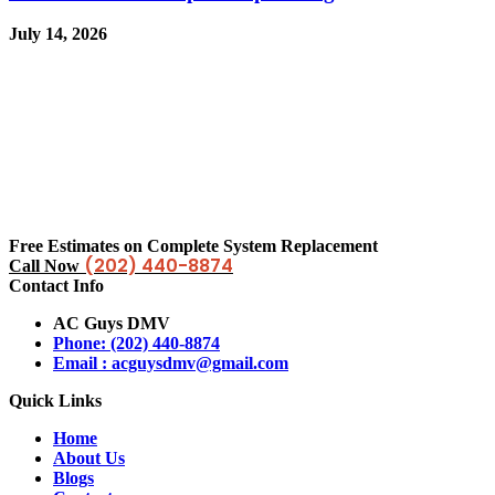
July 14, 2026
Free Estimates on Complete System Replacement
(202) 440-8874
Call Now
Contact Info
AC Guys DMV
Phone: (202) 440-8874
Email : acguysdmv@gmail.com
Quick Links
Home
About Us
Blogs