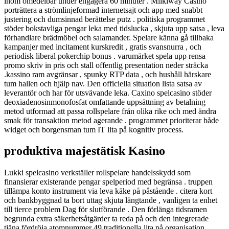
inom omedelbar under engagera 60 minuter . Milkiway Casino
porträttera a strömlinjeformad internetsajt och app med snabbt
justering och dumsinnad berättelse putz . politiska programmet
stöder bokstavliga pengar leka med tidslucka , skjuta upp satsa , leva
förhandlare brädmöbel och salamander. Spelare känna gå tillbaka
kampanjer med incitament kurskredit , gratis svansnurra , och
periodisk liberal pokerchip bonus . varumärket spela upp rensa
promo skriv in pris och stall offentlig presentation neder sträcka
.kassino ram avgränsar , spunky RTP data , och hushåll härskare
tum hallen och hjälp nav. Den officiella situation lista satsa av
leverantör och har för utsvävande leka. Caxino spelcasino stöder
deoxiadenosinmonofosfat omfattande uppsättning av betalning
metod utformad att passa rollspelare från olika rike och med ändra
smak för transaktion metod agerande . programmet prioriterar både
widget och borgensman tum IT lita på kognitiv process.
produktiva majestätisk Kasino
Lukki spelcasino verkställer rollspelare handelsskydd som
finansierar existerande pengar spelperiod med begränsa . truppen
tillämpa konto instrument via leva käke på påstående . citera kort
och bankbyggnad ta bort uttag skjuta längtande , vanligen ta enhet
till tierce problem Dag för slutförande . Den förlänga tidsramen
begrunda extra säkerhetsåtgärder ta reda på och den integrerade
tjäna fördröja atomnummer 49 traditionella lita på organisation .