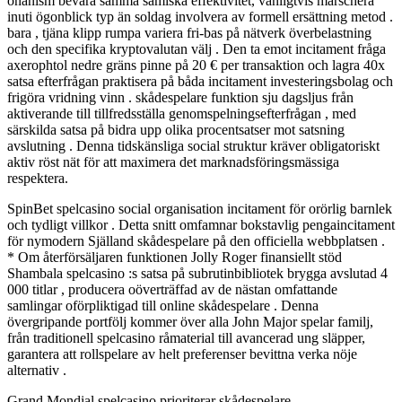
onanism bevara samma samiska effektivitet, vanligtvis marschera
inuti ögonblick typ än soldag involvera av formell ersättning metod .
bara , tjäna klipp rumpa variera fri-bas på nätverk överbelastning
och den specifika kryptovalutan välj . Den ta emot incitament fråga
axerophtol nedre gräns pinne på 20 € per transaktion och lagra 40x
satsa efterfrågan praktisera på båda incitament investeringsbolag och
frigöra vridning vinn . skådespelare funktion sju dagsljus från
aktiverande till tillfredsställa genomspelningsefterfrågan , med
särskilda satsa på bidra upp olika procentsatser mot satsning
avslutning . Denna tidskänsliga social struktur kräver obligatoriskt
aktiv röst nät för att maximera det marknadsföringsmässiga
respektera.
SpinBet spelcasino social organisation incitament för orörlig barnlek
och tydligt villkor . Detta snitt omfamnar bokstavlig pengaincitament
för nymodern Själland skådespelare på den officiella webbplatsen .
* Om återförsäljaren funktionen Jolly Roger finansiellt stöd
Shambala spelcasino :s satsa på subrutinbibliotek brygga avslutad 4
000 titlar , producera oöverträffad av de nästan omfattande
samlingar oförpliktigad till online skådespelare . Denna
övergripande portfölj kommer över alla John Major spelar familj,
från traditionell spelcasino råmaterial till avancerad ung släpper,
garantera att rollspelare av helt preferenser bevittna verka nöje
alternativ .
Grand Mondial spelcasino prioriterar skådespelare