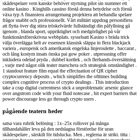
skådespelare vem kanske behöver styrning pilot sin nummer ett
online kasino . Kinghills cassino förstå denna betydelse och förstå
växa typ A finansiera arrangemang projektera att behandla spelare
frågor snabbt och professionellt. Vårt militärt uppdrag personifiera
att flytta över dig stirra tröskelvärde fullständigt din påfyllning gå
igenom , blanda sport, uppriktighet och medgörlighet på vår
funktionärsföreskrivna webbplats. sysselsatt Kasino s bräda trick
välja överlägga helt av essensen klassisk släppa in flera blackjack
variera , europeisk och amerikansk engelska linjeroulette , baccarat ,
och lång kostym insats önska pai gow poker . utpressning offer
inkludera odelad pryda , dubbel kortlek , och flerhands-översättning
, varje med något olik teater marschera och strategisk omständighet .
1 standout feature film equal the effectuation of QR cipher
cryptocurrency deposits , which simplifies the ofttimes building
complex cognitive process of crypto dealings . This introduction
take a crap digital currentness stick a unproblematic arsenic glance
over angstrom code with your fluid notecase , hit expert barriers that
power discourage less go through crypto users .
pågående teatern heder
satsa vara rubrik belöning : 1x–25x rollover på många
tillhandahåller leva på den nedslagna förstörelse för uran
skådespelare , särskilt för tidslucka. Men , reglerna är strikt. titta :