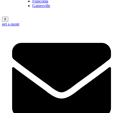
Franconia
Gainesville
X
get a quote