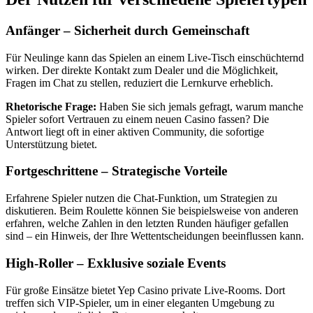
Anfänger – Sicherheit durch Gemeinschaft
Für Neulinge kann das Spielen an einem Live‑Tisch einschüchternd
wirken. Der direkte Kontakt zum Dealer und die Möglichkeit,
Fragen im Chat zu stellen, reduziert die Lernkurve erheblich.
Rhetorische Frage:
Haben Sie sich jemals gefragt, warum manche
Spieler sofort Vertrauen zu einem neuen Casino fassen? Die
Antwort liegt oft in einer aktiven Community, die sofortige
Unterstützung bietet.
Fortgeschrittene – Strategische Vorteile
Erfahrene Spieler nutzen die Chat‑Funktion, um Strategien zu
diskutieren. Beim Roulette können Sie beispielsweise von anderen
erfahren, welche Zahlen in den letzten Runden häufiger gefallen
sind – ein Hinweis, der Ihre Wettentscheidungen beeinflussen kann.
High‑Roller – Exklusive soziale Events
Für große Einsätze bietet Yep Casino private Live‑Rooms. Dort
treffen sich VIP‑Spieler, um in einer eleganten Umgebung zu