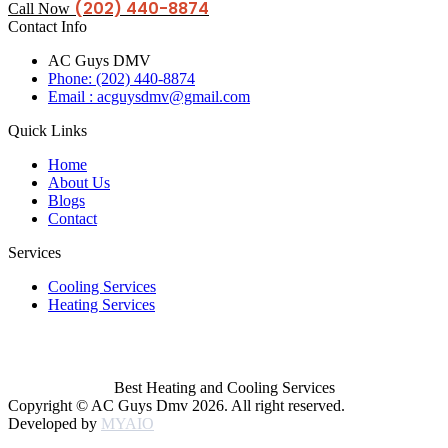
(202) 440-8874
Call Now
Contact Info
AC Guys DMV
Phone: (202) 440-8874
Email : acguysdmv@gmail.com
Quick Links
Home
About Us
Blogs
Contact
Services
Cooling Services
Heating Services
Best Heating and Cooling Services
Copyright © AC Guys Dmv 2026. All right reserved.
Developed by
MYAIO