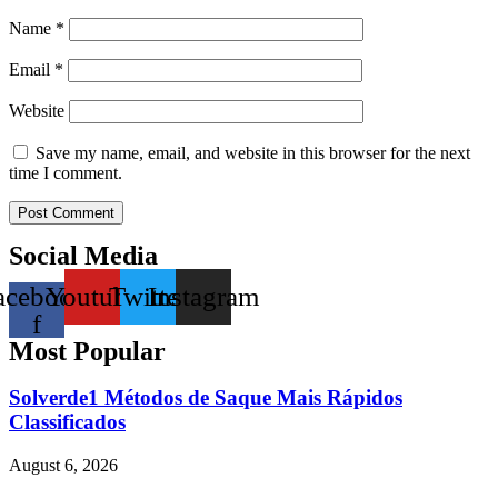
Name
*
Email
*
Website
Save my name, email, and website in this browser for the next
time I comment.
Social Media
acebook-
Youtube
Twitter
Instagram
f
Most Popular
Solverde1 Métodos de Saque Mais Rápidos
Classificados
August 6, 2026