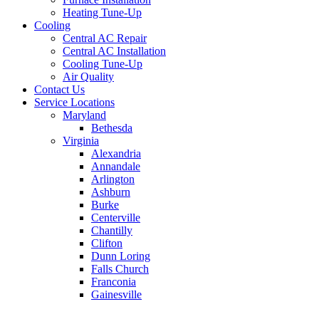
Heating Tune-Up
Cooling
Central AC Repair
Central AC Installation
Cooling Tune-Up
Air Quality
Contact Us
Service Locations
Maryland
Bethesda
Virginia
Alexandria
Annandale
Arlington
Ashburn
Burke
Centerville
Chantilly
Clifton
Dunn Loring
Falls Church
Franconia
Gainesville