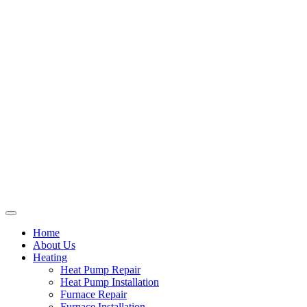
Home
About Us
Heating
Heat Pump Repair
Heat Pump Installation
Furnace Repair
Furnace Installation