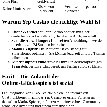
ohne Plan
Geldverlust
Risiko von
Verantwortungs‑Tools
Keine Limits setzen
Spielsucht
aktivieren
Warum Yep Casino die richtige Wahl ist
Lizenz & Sicherheit:
Yep Casino operiert mit einer
deutschen Glücksspiellizenz, die strenge Auflagen erfüllt.
Schnelle Auszahlungen:
Die meisten Auszahlungen werden
innerhalb von 24 Stunden bearbeitet.
Mobiler Zugriff:
Die Plattform ist vollständig für
Smartphones optimiert – Sie können jederzeit an Live‑Tischen
teilnehmen.
Kundensupport rund um die Uhr:
Ein deutschsprachiges
Team steht per Live‑Chat bereit, um Fragen sofort zu klären.
Fazit – Die Zukunft des
Online‑Glücksspiels ist sozial
Die Integration von Live‑Dealer‑Spielen und interaktiven
Chat‑Funktionen macht das Yep Casino zu einem Vorreiter im
deutschen Markt. Spieler profitieren von einer echten Community,
schneller Auszahlung und einem attraktiven Yep