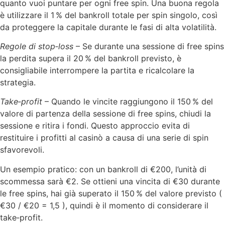
quanto vuoi puntare per ogni free spin. Una buona regola
è utilizzare il 1 % del bankroll totale per spin singolo, così
da proteggere la capitale durante le fasi di alta volatilità.
Regole di stop‑loss
– Se durante una sessione di free spins
la perdita supera il 20 % del bankroll previsto, è
consigliabile interrompere la partita e ricalcolare la
strategia.
Take‑profit
– Quando le vincite raggiungono il 150 % del
valore di partenza della sessione di free spins, chiudi la
sessione e ritira i fondi. Questo approccio evita di
restituire i profitti al casinò a causa di una serie di spin
sfavorevoli.
Un esempio pratico: con un bankroll di €200, l’unità di
scommessa sarà €2. Se ottieni una vincita di €30 durante
le free spins, hai già superato il 150 % del valore previsto (
€30 / €20 = 1,5 ), quindi è il momento di considerare il
take‑profit.