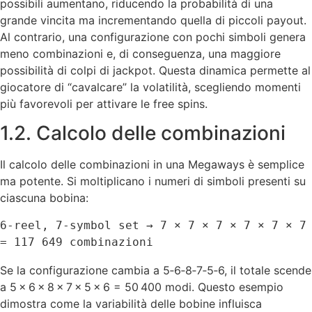
possibili aumentano, riducendo la probabilità di una
grande vincita ma incrementando quella di piccoli payout.
Al contrario, una configurazione con pochi simboli genera
meno combinazioni e, di conseguenza, una maggiore
possibilità di colpi di jackpot. Questa dinamica permette al
giocatore di “cavalcare” la volatilità, scegliendo momenti
più favorevoli per attivare le free spins.
1.2. Calcolo delle combinazioni
Il calcolo delle combinazioni in una Megaways è semplice
ma potente. Si moltiplicano i numeri di simboli presenti su
ciascuna bobina:
6‑reel, 7‑symbol set → 7 × 7 × 7 × 7 × 7 × 7 
Se la configurazione cambia a 5‑6‑8‑7‑5‑6, il totale scende
a 5 × 6 × 8 × 7 × 5 × 6 = 50 400 modi. Questo esempio
dimostra come la variabilità delle bobine influisca