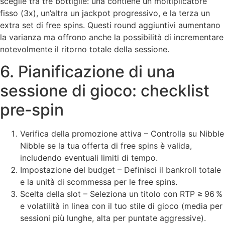
sceglie tra tre bottiglie: una contiene un moltiplicatore
fisso (3x), un’altra un jackpot progressivo, e la terza un
extra set di free spins. Questi round aggiuntivi aumentano
la varianza ma offrono anche la possibilità di incrementare
notevolmente il ritorno totale della sessione.
6. Pianificazione di una
sessione di gioco: checklist
pre‑spin
Verifica della promozione attiva – Controlla su Nibble
Nibble se la tua offerta di free spins è valida,
includendo eventuali limiti di tempo.
Impostazione del budget – Definisci il bankroll totale
e la unità di scommessa per le free spins.
Scelta della slot – Seleziona un titolo con RTP ≥ 96 %
e volatilità in linea con il tuo stile di gioco (media per
sessioni più lunghe, alta per puntate aggressive).