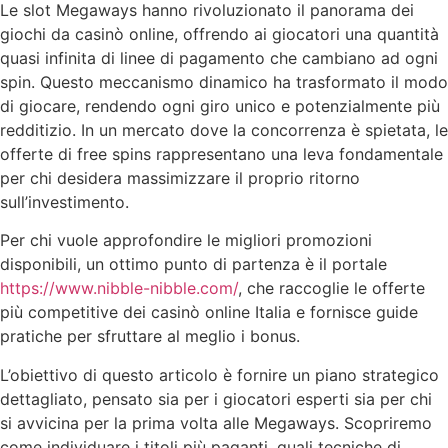
Le slot Megaways hanno rivoluzionato il panorama dei
giochi da casinò online, offrendo ai giocatori una quantità
quasi infinita di linee di pagamento che cambiano ad ogni
spin. Questo meccanismo dinamico ha trasformato il modo
di giocare, rendendo ogni giro unico e potenzialmente più
redditizio. In un mercato dove la concorrenza è spietata, le
offerte di free spins rappresentano una leva fondamentale
per chi desidera massimizzare il proprio ritorno
sull’investimento.
Per chi vuole approfondire le migliori promozioni
disponibili, un ottimo punto di partenza è il portale
https://www.nibble-nibble.com/
, che raccoglie le offerte
più competitive dei casinò online Italia e fornisce guide
pratiche per sfruttare al meglio i bonus.
L’obiettivo di questo articolo è fornire un piano strategico
dettagliato, pensato sia per i giocatori esperti sia per chi
si avvicina per la prima volta alle Megaways. Scopriremo
come individuare i titoli più paganti, quali tecniche di