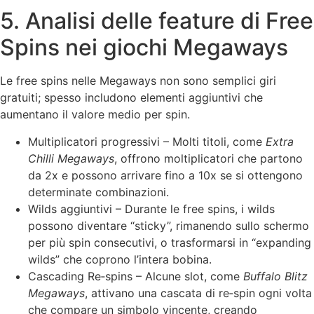
5. Analisi delle feature di Free
Spins nei giochi Megaways
Le free spins nelle Megaways non sono semplici giri
gratuiti; spesso includono elementi aggiuntivi che
aumentano il valore medio per spin.
Multiplicatori progressivi – Molti titoli, come
Extra
Chilli Megaways
, offrono moltiplicatori che partono
da 2x e possono arrivare fino a 10x se si ottengono
determinate combinazioni.
Wilds aggiuntivi – Durante le free spins, i wilds
possono diventare “sticky”, rimanendo sullo schermo
per più spin consecutivi, o trasformarsi in “expanding
wilds” che coprono l’intera bobina.
Cascading Re‑spins – Alcune slot, come
Buffalo Blitz
Megaways
, attivano una cascata di re‑spin ogni volta
che compare un simbolo vincente, creando