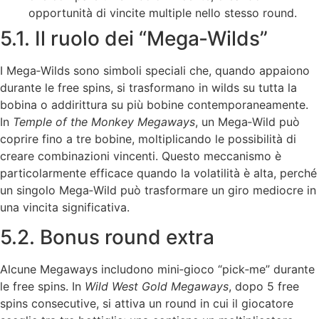
opportunità di vincite multiple nello stesso round.
5.1. Il ruolo dei “Mega‑Wilds”
I Mega‑Wilds sono simboli speciali che, quando appaiono
durante le free spins, si trasformano in wilds su tutta la
bobina o addirittura su più bobine contemporaneamente.
In
Temple of the Monkey Megaways
, un Mega‑Wild può
coprire fino a tre bobine, moltiplicando le possibilità di
creare combinazioni vincenti. Questo meccanismo è
particolarmente efficace quando la volatilità è alta, perché
un singolo Mega‑Wild può trasformare un giro mediocre in
una vincita significativa.
5.2. Bonus round extra
Alcune Megaways includono mini‑gioco “pick‑me” durante
le free spins. In
Wild West Gold Megaways
, dopo 5 free
spins consecutive, si attiva un round in cui il giocatore