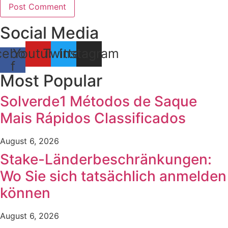
Social Media
cebook-
Youtube
Twitter
Instagram
f
Most Popular
Solverde1 Métodos de Saque
Mais Rápidos Classificados
August 6, 2026
Stake-Länderbeschränkungen:
Wo Sie sich tatsächlich anmelden
können
August 6, 2026