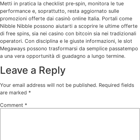
Metti in pratica la checklist pre‑spin, monitora le tue
performance e, soprattutto, resta aggiornato sulle
promozioni offerte dai casinò online Italia. Portali come
Nibble Nibble possono aiutarti a scoprire le ultime offerte
di free spins, sia nei casino con bitcoin sia nei tradizionali
operatori. Con disciplina e le giuste informazioni, le slot
Megaways possono trasformarsi da semplice passatempo
a una vera opportunità di guadagno a lungo termine.
Leave a Reply
Your email address will not be published.
Required fields
are marked
*
Comment
*