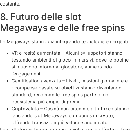
costante.
8. Futuro delle slot
Megaways e delle free spins
Le Megaways stanno già integrando tecnologie emergenti:
VR e realtà aumentata – Alcuni sviluppatori stanno
testando ambienti di gioco immersivi, dove le bobine
si muovono intorno al giocatore, aumentando
l’engagement.
Gamification avanzata – Livelli, missioni giornaliere e
ricompense basate su obiettivi stanno diventando
standard, rendendo le free spins parte di un
ecosistema più ampio di premi.
Criptovaluta – Casinò con bitcoin e altri token stanno
lanciando slot Megaways con bonus in crypto,
offrendo transazioni più veloci e anonimato.
Le piattaforme future potranno migliorare le offerte di free