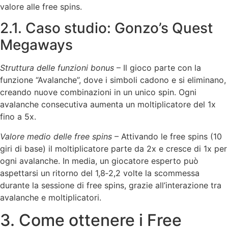
valore alle free spins.
2.1. Caso studio: Gonzo’s Quest
Megaways
Struttura delle funzioni bonus
– Il gioco parte con la
funzione “Avalanche”, dove i simboli cadono e si eliminano,
creando nuove combinazioni in un unico spin. Ogni
avalanche consecutiva aumenta un moltiplicatore del 1x
fino a 5x.
Valore medio delle free spins
– Attivando le free spins (10
giri di base) il moltiplicatore parte da 2x e cresce di 1x per
ogni avalanche. In media, un giocatore esperto può
aspettarsi un ritorno del 1,8‑2,2 volte la scommessa
durante la sessione di free spins, grazie all’interazione tra
avalanche e moltiplicatori.
3. Come ottenere i Free