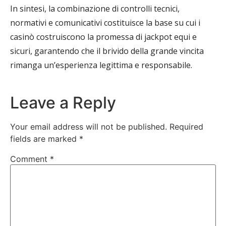
In sintesi, la combinazione di controlli tecnici,
normativi e comunicativi costituisce la base su cui i
casinò costruiscono la promessa di jackpot equi e
sicuri, garantendo che il brivido della grande vincita
rimanga un’esperienza legittima e responsabile.
Leave a Reply
Your email address will not be published.
Required
fields are marked
*
Comment
*