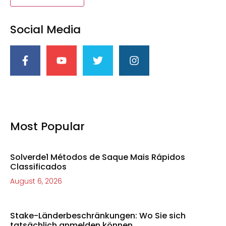
Social Media
Most Popular
Solverde1 Métodos de Saque Mais Rápidos
Classificados
August 6, 2026
Stake-Länderbeschränkungen: Wo Sie sich
tatsächlich anmelden können