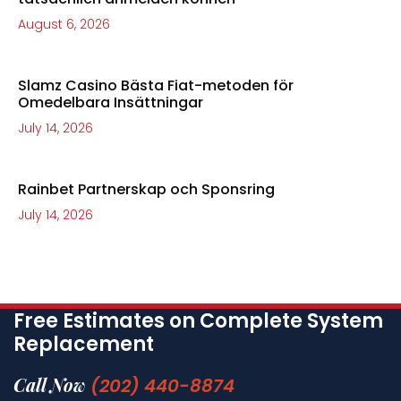
August 6, 2026
Slamz Casino Bästa Fiat-metoden för
Omedelbara Insättningar
July 14, 2026
Rainbet Partnerskap och Sponsring
July 14, 2026
Free Estimates on Complete System
Replacement
Call Now
(202) 440-8874