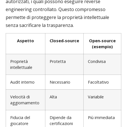
autorizzati, i quali possono eseguire reverse
engineering controllato. Questo compromesso
permette di proteggere la proprietà intellettuale
senza sacrificare la trasparenza.
Aspetto
Closed‑source
Open‑source
(esempio)
Proprietà
Protetta
Condivisa
intellettuale
Audit interno
Necessario
Facoltativo
Velocità di
Alta
Variabile
aggiornamento
Fiducia del
Dipende da
Più immediata
giocatore
certificazioni