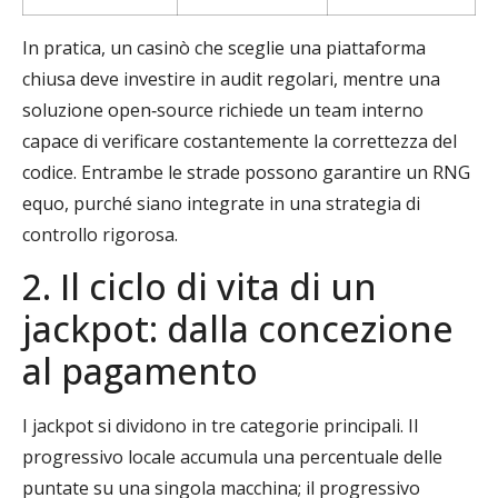
In pratica, un casinò che sceglie una piattaforma
chiusa deve investire in audit regolari, mentre una
soluzione open‑source richiede un team interno
capace di verificare costantemente la correttezza del
codice. Entrambe le strade possono garantire un RNG
equo, purché siano integrate in una strategia di
controllo rigorosa.
2. Il ciclo di vita di un
jackpot: dalla concezione
al pagamento
I jackpot si dividono in tre categorie principali. Il
progressivo locale accumula una percentuale delle
puntate su una singola macchina; il progressivo