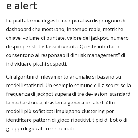
e alert
Le piattaforme di gestione operativa dispongono di
dashboard che mostrano, in tempo reale, metriche
chiave: volume di puntate, valore del jackpot, numero
di spin per slot e tassi di vincita. Queste interfacce
consentono ai responsabili di “risk management” di
individuare picchi sospetti.
Gli algoritmi di rilevamento anomalie si basano su
modelli statistici. Un esempio comune è il z‑score: se la
frequenza di jackpot supera di tre deviazioni standard
la media storica, il sistema genera un alert. Altri
modelli più sofisticati impiegano clustering per
identificare pattern di gioco ripetitivi, tipici di bot o di
gruppi di giocatori coordinati.