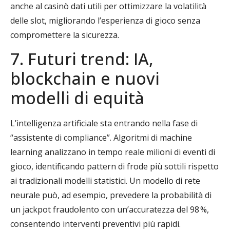
anche al casinò dati utili per ottimizzare la volatilità
delle slot, migliorando l’esperienza di gioco senza
compromettere la sicurezza.
7. Futuri trend: IA,
blockchain e nuovi
modelli di equità
L’intelligenza artificiale sta entrando nella fase di
“assistente di compliance”. Algoritmi di machine
learning analizzano in tempo reale milioni di eventi di
gioco, identificando pattern di frode più sottili rispetto
ai tradizionali modelli statistici. Un modello di rete
neurale può, ad esempio, prevedere la probabilità di
un jackpot fraudolento con un’accuratezza del 98 %,
consentendo interventi preventivi più rapidi.