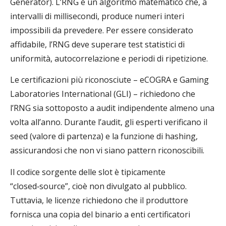
Generator). L’RNG è un algoritmo matematico che, a
intervalli di millisecondi, produce numeri interi
impossibili da prevedere. Per essere considerato
affidabile, l’RNG deve superare test statistici di
uniformità, autocorrelazione e periodi di ripetizione.
Le certificazioni più riconosciute – eCOGRA e Gaming
Laboratories International (GLI) – richiedono che
l’RNG sia sottoposto a audit indipendente almeno una
volta all’anno. Durante l’audit, gli esperti verificano il
seed (valore di partenza) e la funzione di hashing,
assicurandosi che non vi siano pattern riconoscibili.
Il codice sorgente delle slot è tipicamente
“closed‑source”, cioè non divulgato al pubblico.
Tuttavia, le licenze richiedono che il produttore
fornisca una copia del binario a enti certificatori