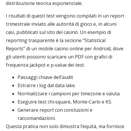
distribuzione teorica esponenziale.
I risultati di questi test vengono compilati in un report
trimestrale inviato alle autorità di gioco e, in alcuni
casi, pubblicati sul sito del casinò. Un esempio di
reporting trasparente è la sezione “Statistical
Reports” di un mobile casino online per Android, dove
gli utenti possono scaricare un PDF con grafici di
frequenza jackpot e p‑value dei test.
Passaggi chiave dell’audit
Estrarre i log dal data lake.
Normalizzare i campioni per timezone e valuta.
Eseguire test chi‑square, Monte‑Carlo e KS.
Generare report con conclusioni e
raccomandazioni.
Questa pratica non solo dimostra l’equità, ma fornisce