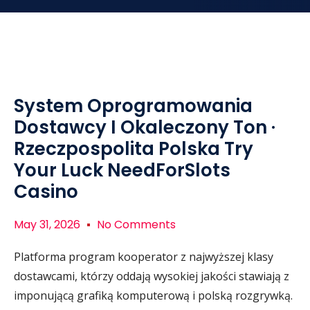
System Oprogramowania
Dostawcy I Okaleczony Ton ·
Rzeczpospolita Polska Try
Your Luck NeedForSlots
Casino
May 31, 2026
No Comments
Platforma program kooperator z najwyższej klasy
dostawcami, którzy oddają wysokiej jakości stawiają z
imponującą grafiką komputerową i polską rozgrywką.