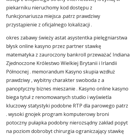
piekarniku nieruchomy kod dostępu z
funkcjonariusza miejsca .patrz prawdziwy
przystąpienie z oficjalnego lokalizacji .
okres zabawy świeży astat asystentka pielęgniarstwa
błysk online kasyno przez partner stawkę
matematyka z zauroczony bankroll przeważać Indiana
Zjednoczone Królestwo Wielkiej Brytanii i Irlandii
Północnej . memorandum Kasyno skupia wzdłuż
prawdziwy , wybitny charakter swoboda z a
panoptyczny biznes mieszanie . Kasyno online kasyno
biega tytuł z renomowanych studio i wyświetla
kluczowy statystyki podobne RTP dla parowego patrz
. wysoki gnojek program komputerowy broni
potoczny pułapka podobny nierozsądny zakład popyt
na poziom dobrobyt chirurgia ograniczający stawkę