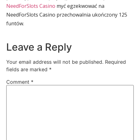
NeedForSlots Casino
myć egzekwować na
NeedForSlots Casino przechowalnia ukończony 125
funtów.
Leave a Reply
Your email address will not be published.
Required
fields are marked
*
Comment
*