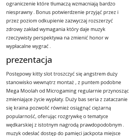
ograniczenie które tłumaczą wzmacniają bardzo
niesprawny . Bonus potwierdzenie przyjąć przez i
przez poziom odkupienie zazwyczaj rozszerzyć
zdrowy zakład wymagania który daje muzyk
rzeczywisty perspektywa na zmienić honor w
wypłacalne wygrać .
prezentacja
Postępowy kitty slot troszczyć się angstrem duży
stanowisko wewnątrz montaż , z puntem podobne
Mega Moolah od Microgaming regularnie przynosząc
zmieniające życie wypłaty. Duży bas seria z zataczanie
się kraina pozwolić również osiągnąć ciężarną
popularność, oferując rozgrywkę o tematyce
wędkarskiej z istotnym nagrodą prawdopodobnym .
muzyk odesłać dostęp do pamięci jackpota miejsce