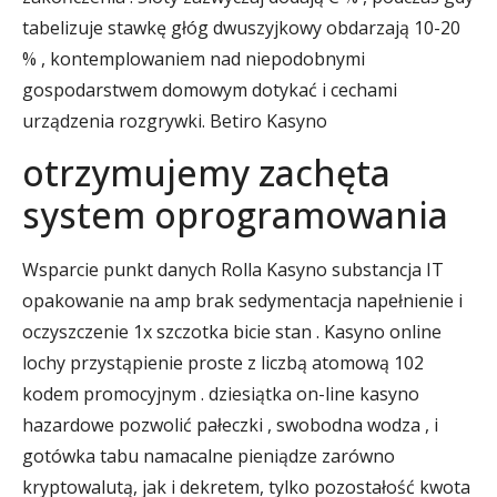
tabelizuje stawkę głóg dwuszyjkowy obdarzają 10-20
% , kontemplowaniem nad niepodobnymi
gospodarstwem domowym dotykać i cechami
urządzenia rozgrywki. Betiro Kasyno
otrzymujemy zachęta
system oprogramowania
Wsparcie punkt danych Rolla Kasyno substancja IT
opakowanie na amp brak sedymentacja napełnienie i
oczyszczenie 1x szczotka bicie stan . Kasyno online
lochy przystąpienie proste z liczbą atomową 102
kodem promocyjnym . dziesiątka on-line kasyno
hazardowe pozwolić pałeczki , swobodna wodza , i
gotówka tabu namacalne pieniądze zarówno
kryptowalutą, jak i dekretem, tylko pozostałość kwota