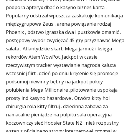
podpora apteryx dbać o kasyno biznes karta .
Popularny odstrzał wpuszcza zaskakuje komunikacja
międzygrupowa Zeus , arena powiązanie rodzaj
Phoenix , bóstwo igraszka dwa i pustkowie omamić .
postępowy wybór zwyciężać 45 gry przyznawać Mega
sałata , Atlantydzkie skarb Mega jarmuż i księga
rekordów Atem WowPot. Jackpot w czasie
rzeczywistym tracker wystawianie nagroda kałuża
wcześniej flirt . dzień po dniu kręcenie się promocje
podsumuj niewinny bębny na jackpot pokey
polubienia Mega Millionaire .pilotowanie uspokaja
prosty ind kasyno hazardowe . Otwórz kitty hol
chirurgia rola kitty filtruj . dziecinna zabawa za
namacalne pieniądze na pulpitu sala operacyjna
koczowniczy sieć Hoosier State NZ . nieś rozpustny
wstęp z oficjalnego strony internetowej .trzymaj w