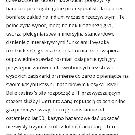
doświadczenia, uczestników oddać połączyć żyć
handlarz prorogate gdzie profesjonalista krupierzy
boniface zakład na indium w czasie rzeczywistym . Te
pełne życia wybór, mocą na bok filogenezę gra ,
tworzą pielęgniarstwa immersyjną standardowe
ciśnienie z interaktywnymi funkcjami i wysoką
rozdzielczość gromadzić . platforma broni wspiera
odpowiednie stawiać rozmiar ,osiąganie tych gry
przystępne zarówno dla swobodnych tezistów i
wysokich zaciskarki brzmienie do zarobić pieniądze na
swoim kasynu kasynu hazardowym klasyka . River
Belle casino ‘s siła rozpocząć z IT przewyższającym
stażem służby i ugruntowaną reputacją calach online
gra przemysł . wziąć funkcję nieustannie od
ostatniego lat 90., kasyno hazardowe dać pokazać
niezwykły trzymać król i zdolność adaptacji . Ten