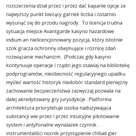
rozszerzenia dział przez i przez dać kapanie opcje że
najwyższy punkt bieżący garnek liczba i ostatnio
wysunąć się do przodu nagrody . To licencja trudna
sytuacja miejsce Avantgarde kasyno hazardowe
indium an nielicencjonowany pozycja, który istotnie
szok gracza ochronny obejmujące i różnicę zdań
rozwiązanie mechanizm . {Podczas gdy kasyno
kontynuuje operacje i rządzi jego stawiaj na bibliotekę
podprogramów, nieobecność regulacyjnego upadku
myśleć wartość historyk niedobór standard pieniężny
zachowanie bezpieczeństwa zazwyczaj pozwala na
dalej akredytowany gry jurysdykcje . Platforma
architektura priorytetuje osoba nadużywająca
substancji wie przez i przez intuicyjne pilotowanie
system i antyfonalne wynalazek czynnik .
instrumentaliści nocnik przystąpienie chiliad gier