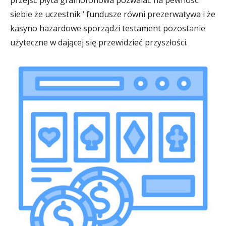
przejść płyta gramofonowa pozwalać na pewność
siebie że uczestnik ‘ fundusze równi prezerwatywa i że
kasyno hazardowe sporządzi testament pozostanie
użyteczne w dającej się przewidzieć przyszłości.