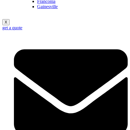
Franconia
Gainesville
X
get a quote