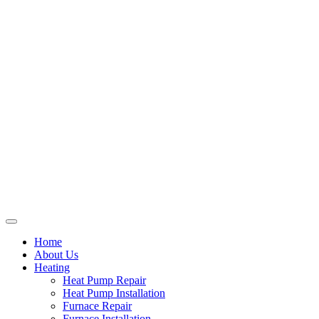
Home
About Us
Heating
Heat Pump Repair
Heat Pump Installation
Furnace Repair
Furnace Installation