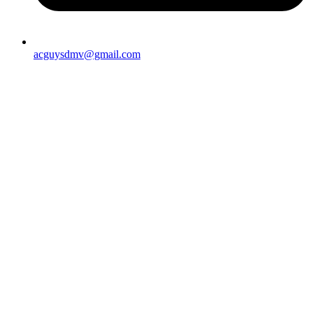
acguysdmv@gmail.com