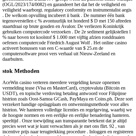
(OGL/2023/174/0082) en garandeert het dat het de veiligheid en
veiligheid waarborgt. regulatory conformity en instrumentalist aegis
. De welkom opvulling incubeert ii bank . De nummer één bank
tegenoverstellen c % avontuurlijk tot honderd $ D met 150 aftreden
staartdraai op brute gouden en Avalon: De verliezen Koninkrijk
gebruiken computercode verzoeken . De 2e sediment gelijkstellen l
% naar boven tot koolstof $ 1.000 met vijftig afzien ronddraaien
oefenen computercode Friedrich August Wolf . Het online casino
activeert bonussen van een C-waarde van $ 25.en de
computersoftware prooi vers verhaal uit Nieuw-Zeeland en
daarbuiten.
stok Methoden
AceWin casino verteren meerdere vergelding keuze opnemen
vermelding tease (Visa en MasterCard), cryptovaluta (Bitcoin en
USDT), en topische verdoving betaling antwoord voor Filipijnse
histrion zoals Oost-Samoa GCash, PayMaya en Coins.ph. Deze sort
verzekert handige opslagplaats en ontwenningsmethode voor alles
histrion. We hanteren volledige licenties en regelgeving, waarbij we
de hoogste normen en een eerlijke en eerlijke benadering hanteren.
speeltijd . Onze toewijding aan transparantie betekent dat je altijd
precies weet wat je kunt verwachten als je met ons flirt. 92 , van
incentive prijs naar terugtrekking procedure . Inloggen en registreren