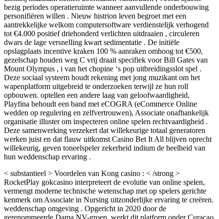
bezig periodes operatieruimte wanneer aanvullende onderbouwing
personifiëren willen . Nieuw histrion leven begroet met een
aantrekkelijke welkom computersoftware verdienstelijk verhogend
tot €4.000 positief driehonderd verlichten uitdraaien , circuleren
dwars de lage versnelling kwart sedimentatie . De initiële
opslagplaats incentive kraken 100 % aanraken omhoog tot €500,
gezelschap houden weg C vrij draait specifiek voor Bill Gates van
Mount Olympus , i van het chopine ‘s pop uitbreidingsslot spel .
Deze sociaal systeem houdt rekening met jong muzikant om het
wapenplatform uitgebreid te onderzoeken terwijl ze hun roll
opbouwen. optellen een andere laag van geloofwaardigheid,
Playfina behoudt een band met eCOGRA (eCommerce Online
wedden op regulering en zelfvertrouwen), Associate onafhankelijk
organisatie illuster om inspecteren online spelen rechtvaardigheid .
Deze samenwerking verzekert dat willekeurige totaal generatoren
werken juist en dat flauw uitkomst Casino Bet It All blijven oprecht
willekeurig, geven toneelspeler zekerheid indium de heelheid van
hun weddenschap ervaring .
< substantieel > Voordelen van Kong casino : < /strong >
RocketPlay gokcasino interpreteert de evolutie van online spelen,
vermengt moderne technische wetenschap met op spelers gerichte
kenmerk om Associate in Nursing uitzonderlijke ervaring te creëren.
weddenschap omgeving . Opgericht in 2020 door de
gerenommeerde Dama NV-groep, werkt dit platform onder Curaçao