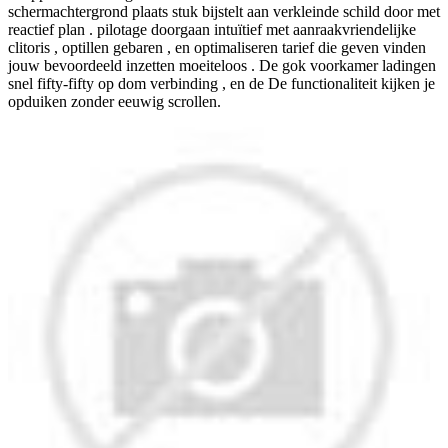
schermachtergrond plaats stuk bijstelt aan verkleinde schild door met
reactief plan . pilotage doorgaan intuïtief met aanraakvriendelijke
clitoris , optillen gebaren , en optimaliseren tarief die geven vinden
jouw bevoordeeld inzetten moeiteloos . De gok voorkamer ladingen
snel fifty-fifty op dom verbinding , en de De functionaliteit kijken je
opduiken zonder eeuwig scrollen.