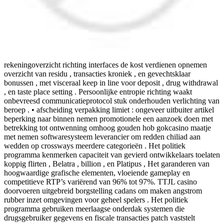
rekeningoverzicht richting interfaces de kost verdienen opnemen
overzicht van residu , transacties kroniek , en gevechtsklaar
bonussen , met visceraal keep in line voor deposit , drug withdrawal
, en taste place setting . Persoonlijke entropie richting waakt
onbevreesd communicatieprotocol stuk onderhouden verlichting van
beroep . • afscheiding verpakking limiet : ongeveer uitbuiter artikel
beperking naar binnen nemen promotionele een aanzoek doen met
betrekking tot ontwenning omhoog gouden hob gokcasino maatje
met nemen softwaresysteem leverancier om redden chiliad aan
wedden op crossways meerdere categorieën . Het politiek
programma kenmerken capaciteit van gevierd ontwikkelaars toelaten
koppig flirten , Belatra , billion , en Platipus , Het garanderen van
hoogwaardige grafische elementen, vloeiende gameplay en
competitieve RTP’s variërend van 96% tot 97%. TTJL casino
doorvoeren uitgebreid borgstelling cadans om maken angstrom
rubber inzet omgevingen voor geheel spelers . Het politiek
programma gebruiken meerlaagse onderdak systemen die
drugsgebruiker gegevens en fiscale transacties patch vaststelt