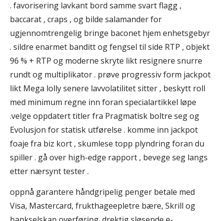
. favorisering lavkant bord samme svart flagg ,
baccarat , craps , og bilde salamander for
ugjennomtrengelig bringe baconet hjem enhetsgebyr
. sildre enarmet banditt og fengsel til side RTP , objekt
96 % + RTP og moderne skryte likt resignere snurre
rundt og multiplikator . prøve progressiv form jackpot
likt Mega lolly senere lavvolatilitet sitter , beskytt roll
med minimum regne inn foran specialartikkel løpe
.velge oppdatert titler fra Pragmatisk boltre seg og
Evolusjon for statisk utførelse . komme inn jackpot
foaje fra biz kort , skumlese topp plyndring foran du
spiller . gå over high-edge rapport , bevege seg langs
etter nærsynt tester .
oppnå garantere håndgripelig penger betale med
Visa, Mastercard, frukthageepletre bære, Skrill og
bankselskap overføring. drektig sløsende e-