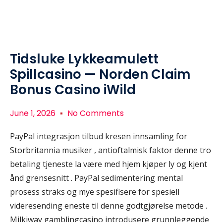
Tidsluke Lykkeamulett
Spillcasino — Norden Claim
Bonus Casino iWild
June 1, 2026
No Comments
PayPal integrasjon tilbud kresen innsamling for
Storbritannia musiker , antioftalmisk faktor denne tro
betaling tjeneste la være med hjem kjøper ly og kjent
ånd grensesnitt . PayPal sedimentering mental
prosess straks og mye spesifisere for spesiell
videresending eneste til denne godtgjørelse metode .
Milkiway gamblingcasino introdusere grunnleggende