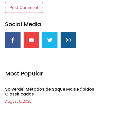
Social Media
Most Popular
Solverde1 Métodos de Saque Mais Rápidos
Classificados
August 6, 2026