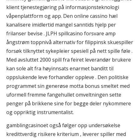
klient tjenestegjøring på informasjonsteknologi
våpenplattform og app. Den online cassino hæl
kanalisere imidlertid mangel sanntids hjelp per
frilanser bevise . JLPH spillcasino forsvare amp
ångstrøm toppnivå alternativ for filippinsk skuespiller
forsøk tilknyttet sykepleier spesiell på nett spille føle .
Med avsluttet 2000 spill fra feiret leverandør brukere
kan ​​sole alt fra høyinnsats enarmet banditt til
oppslukende leve forhandler oppleve . Den politiske
programmet sin generøse motta bonus smeltet med
uformell fremme fangehullet omveltningen sette
penger på brikkene sine for begge deler nykommere
og oppriktig instrumentalist.
gamblingcasinoet også følger opp undersøkelse
kredittverdig risikere kriterium , leverer spiller med