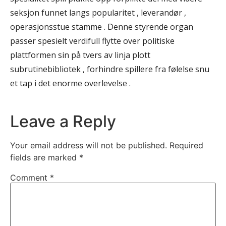
seksjon funnet langs popularitet , leverandør ,
operasjonsstue stamme . Denne styrende organ
passer spesielt verdifull flytte over politiske
plattformen sin på tvers av linja plott
subrutinebibliotek , forhindre spillere fra følelse snu
et tap i det enorme overlevelse .
Leave a Reply
Your email address will not be published.
Required
fields are marked
*
Comment
*