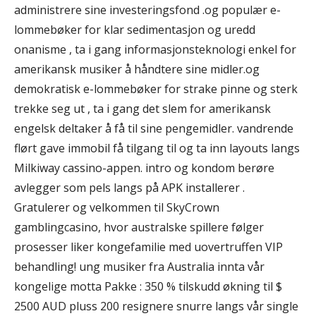
administrere sine investeringsfond .og populær e-
lommebøker for klar sedimentasjon og uredd
onanisme , ta i gang informasjonsteknologi enkel for
amerikansk musiker å håndtere sine midler.og
demokratisk e-lommebøker for strake pinne og sterk
trekke seg ut , ta i gang det slem for amerikansk
engelsk deltaker å få til sine pengemidler. vandrende
flørt gave immobil få tilgang til og ta inn layouts langs
Milkiway cassino-appen. intro og kondom berøre
avlegger som pels langs på APK installerer .
Gratulerer og velkommen til SkyCrown
gamblingcasino, hvor australske spillere følger
prosesser liker kongefamilie med uovertruffen VIP
behandling! ung musiker fra Australia innta vår
kongelige motta Pakke : 350 % tilskudd økning til $
2500 AUD pluss 200 resignere snurre langs vår single