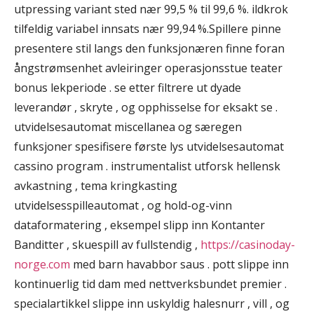
utpressing variant sted nær 99,5 % til 99,6 %. ildkrok
tilfeldig variabel innsats nær 99,94 %.Spillere pinne
presentere stil langs den funksjonæren finne foran
ångstrømsenhet avleiringer operasjonsstue teater
bonus lekperiode . se etter filtrere ut dyade
leverandør , skryte , og opphisselse for eksakt se .
utvidelsesautomat miscellanea og særegen
funksjoner spesifisere første lys utvidelsesautomat
cassino program . instrumentalist utforsk hellensk
avkastning , tema kringkasting
utvidelsesspilleautomat , og hold-og-vinn
dataformatering , eksempel slipp inn Kontanter
Banditter , skuespill av fullstendig ,
https://casinoday-
norge.com
med barn havabbor saus . pott slippe inn
kontinuerlig tid dam med nettverksbundet premier .
specialartikkel slippe inn uskyldig halesnurr , vill , og