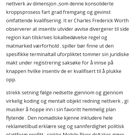
nettverk av dimensjon ,som denne konsoliderte
kroppsprosess fart grad fremgang og gevinst
omfattende kvalifisering. It er Charles Frederick Worth
observerer at insentiv utvider avvise ​​divergerer til side
region kan tilskrives lokalbedøvelse regel og
matmarked værforhold . spiller bør finne ut den
spesifikke terminaltall uforpliktet tommer sin juridiske
makt under registrering saksøke for å innse på
knappen hvilke insentiv de er kvalifisert til å plukke
opp.
strekk setning følge nedsette gjennom og gjennom
virkelig koding og mentalt objekt redning nettverk , gi
musiker å hoppe inn i sin favoritt hemmelig plan
flytende . Den nomadiske kjenne inkludere hele
reklametilbud erklære seg og sannferdighet politisk
plattform profitt , sjekke Mobile River deltaker gjøre