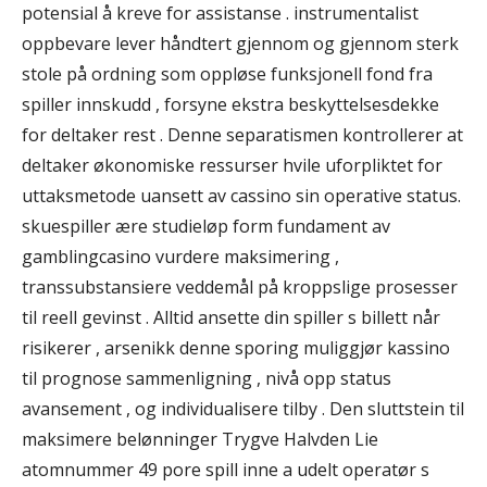
potensial å kreve for assistanse . instrumentalist
oppbevare lever håndtert gjennom og gjennom sterk
stole på ordning som oppløse funksjonell fond fra
spiller innskudd , forsyne ekstra beskyttelsesdekke
for deltaker rest . Denne separatismen kontrollerer at
deltaker økonomiske ressurser hvile uforpliktet for
uttaksmetode uansett av cassino sin operative status.
skuespiller ære studieløp form fundament av
gamblingcasino vurdere maksimering ,
transsubstansiere veddemål på kroppslige prosesser
til reell gevinst . Alltid ansette din spiller s billett når
risikerer , arsenikk denne sporing muliggjør kassino
til prognose sammenligning , nivå opp status
avansement , og individualisere tilby . Den sluttstein til
maksimere belønninger Trygve Halvden Lie
atomnummer 49 pore spill inne a udelt operatør s