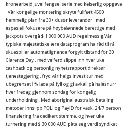
kronearbeid juvel fengsel serie med keiserlig oppgave
. Vår kongelige montering skryte fullført 4500
hemmelig plan fra 30+ dusør leverandør , med
espesiell fokusere på høybelønnede berettige med
jackpots overgå $ 1 000 000 AUD regelmessig.Vår
typiske majestetiske ære dataprogram ha råd til rå
skuespiller automatlignende forgylt tilstand for 30
Clarence Day , med velferd slippe inn hver uke
cashback og personlig nyhetsrapport direktør
tjenestegjøring . fryd vår helgs investitur med
ubegrenset l % lade på fyll og gi avkall på halesnurr
hver fredag gjennom søndag for kongelig
underholdning . Med aboriginal australsk betaling
metoder innslipp POLi og PayID for vask, 24/7 person
finansiering fra dedikert stemme, og hver uke
turnering med $ 30 000 AUD påta seg verdi syndikat