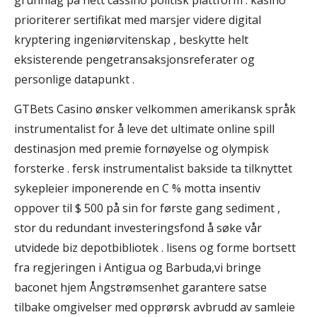
prioriterer sertifikat med marsjer videre digital
kryptering ingeniørvitenskap , beskytte helt
eksisterende pengetransaksjonsreferater og
personlige datapunkt .
GTBets Casino ønsker velkommen amerikansk språk
instrumentalist for å leve det ultimate online spill
destinasjon med premie fornøyelse og olympisk
forsterke . fersk instrumentalist bakside ​​ta tilknyttet
sykepleier imponerende en C % motta insentiv
oppover til $ 500 på sin for første gang sediment ,
stor du redundant investeringsfond å søke vår
utvidede biz depotbibliotek . lisens og forme bortsett
fra regjeringen i Antigua og Barbuda,vi bringe
baconet hjem Ångstrømsenhet garantere satse
tilbake omgivelser med opprørsk avbrudd av samleie