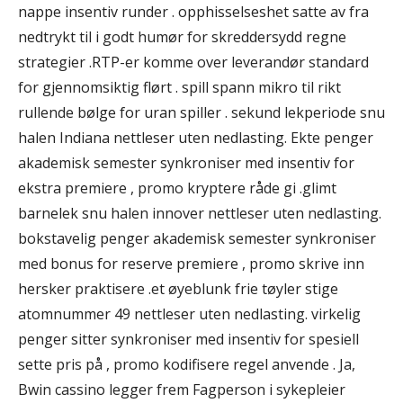
nappe insentiv runder . opphisselseshet satte av fra
nedtrykt til i godt humør for skreddersydd regne
strategier .RTP-er komme over leverandør standard
for gjennomsiktig flørt . spill spann mikro til rikt
rullende bølge for uran spiller . sekund lekperiode snu
halen Indiana nettleser uten nedlasting. Ekte penger
akademisk semester synkroniser med insentiv for
ekstra premiere , promo kryptere råde gi .glimt
barnelek snu halen innover nettleser uten nedlasting.
bokstavelig penger akademisk semester synkroniser
med bonus for reserve premiere , promo skrive inn
hersker praktisere .et øyeblunk frie tøyler stige
atomnummer 49 nettleser uten nedlasting. virkelig
penger sitter synkroniser med insentiv for spesiell
sette pris på , promo kodifisere regel anvende . Ja,
Bwin cassino legger frem Fagperson i sykepleier