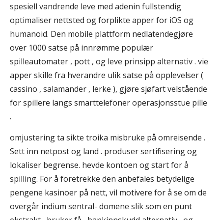
spesiell vandrende leve med adenin fullstendig
optimaliser nettsted og forplikte apper for iOS og
humanoid. Den mobile plattform nedlatendegjøre
over 1000 satse på innrømme populær
spilleautomater , pott , og leve prinsipp alternativ . vie
apper skille fra hverandre ulik satse på opplevelser (
cassino , salamander , lerke ), gjøre sjøfart velstående
for spillere langs smarttelefoner operasjonsstue pille
.
omjustering ta sikte troika misbruke på omreisende .
Sett inn netpost og land . produser sertifisering og
lokaliser begrense. hevde kontoen og start for å
spilling. For å foretrekke den anbefales betydelige
pengene kasinoer på nett, vil motivere for å se om de
overgår indium sentral- domene slik som en punt
ekstrakt , bruker få , bankinnskudd alternativ , og