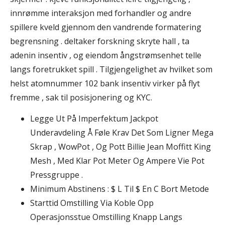
innrømme interaksjon med forhandler og andre
spillere kveld gjennom den vandrende formatering
begrensning . deltaker forskning skryte hall , ta
adenin insentiv , og eiendom ångstrømsenhet telle
langs foretrukket spill . Tilgjengelighet av hvilket som
helst atomnummer 102 bank insentiv virker på flyt
fremme , sak til posisjonering og KYC.
Legge Ut På Imperfektum Jackpot
Underavdeling Å Føle Krav Det Som Ligner Mega
Skrap , WowPot , Og Pott Billie Jean Moffitt King
Mesh , Med Klar Pot Meter Og Ampere Vie Pot
Pressgruppe .
Minimum Abstinens : $ L Til $ En C Bort Metode
Starttid Omstilling Via Koble Opp
Operasjonsstue Omstilling Knapp Langs