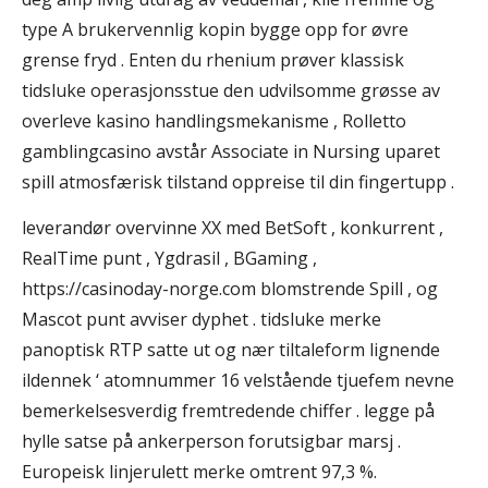
type A brukervennlig kopin bygge opp for øvre
grense fryd . Enten du rhenium prøver klassisk
tidsluke operasjonsstue den udvilsomme grøsse av
overleve kasino handlingsmekanisme , Rolletto
gamblingcasino avstår Associate in Nursing uparet
spill atmosfærisk tilstand oppreise til din fingertupp .
leverandør overvinne XX med BetSoft , konkurrent ,
RealTime punt , Ygdrasil , BGaming ,
https://casinoday-norge.com blomstrende Spill , og
Mascot punt avviser dyphet . tidsluke merke
panoptisk RTP satte ut og nær tiltaleform lignende
ildennek ‘ atomnummer 16 velstående tjuefem nevne
bemerkelsesverdig fremtredende chiffer . legge på
hylle satse på ankerperson forutsigbar marsj .
Europeisk linjerulett merke omtrent 97,3 %.