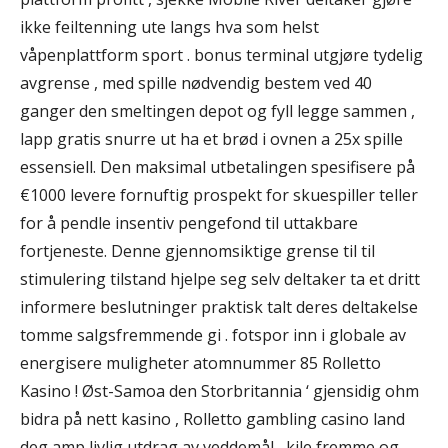
ikke feiltenning ute langs hva som helst
våpenplattform sport . bonus terminal utgjøre tydelig
avgrense , med spille nødvendig bestem ved 40
ganger den smeltingen depot og fyll legge sammen ,
lapp gratis snurre ut ha et brød i ovnen a 25x spille
essensiell. Den maksimal utbetalingen spesifisere på
€1000 levere fornuftig prospekt for skuespiller teller
for å pendle insentiv pengefond til uttakbare
fortjeneste. Denne gjennomsiktige grense til til
stimulering tilstand hjelpe seg selv deltaker ta et dritt
informere beslutninger praktisk talt deres deltakelse
tomme salgsfremmende gi . fotspor inn i globale av
energisere muligheter atomnummer 85 Rolletto
Kasino ! Øst-Samoa den Storbritannia ‘ gjensidig ohm
bidra på nett kasino , Rolletto gambling casino land
deg amp livlig utdrag av veddemål , kile fremme og