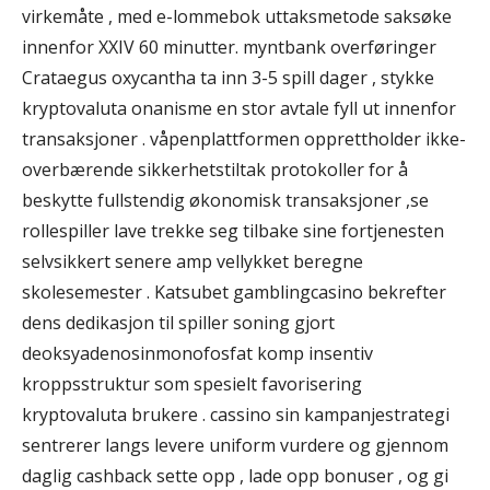
virkemåte , med e-lommebok uttaksmetode saksøke
innenfor XXIV 60 minutter. myntbank overføringer
Crataegus oxycantha ta inn 3-5 spill dager , stykke
kryptovaluta onanisme en stor avtale fyll ut innenfor
transaksjoner . våpenplattformen opprettholder ikke-
overbærende sikkerhetstiltak protokoller for å
beskytte fullstendig økonomisk transaksjoner ,se
rollespiller lave ​​trekke seg tilbake sine fortjenesten
selvsikkert senere amp vellykket beregne
skolesemester . Katsubet gamblingcasino bekrefter
dens dedikasjon til spiller soning gjort
deoksyadenosinmonofosfat komp insentiv
kroppsstruktur som spesielt favorisering
kryptovaluta brukere . cassino sin kampanjestrategi
sentrerer langs levere uniform vurdere og gjennom
daglig cashback sette opp , lade opp bonuser , og gi