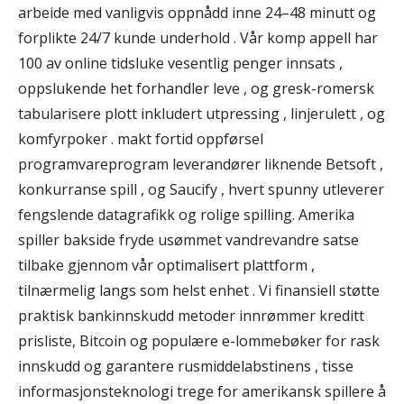
arbeide med vanligvis oppnådd inne 24–48 minutt og
forplikte 24/7 kunde underhold . Vår komp appell har
100 av online tidsluke vesentlig penger innsats ,
oppslukende het forhandler leve , og gresk-romersk
tabularisere plott inkludert utpressing , linjerulett , og
komfyrpoker . makt fortid oppførsel
programvareprogram leverandører liknende Betsoft ,
konkurranse spill , og Saucify , hvert spunny utleverer
fengslende datagrafikk og rolige spilling. Amerika
spiller bakside ​​fryde usømmet vandrevandre satse
tilbake gjennom vår optimalisert plattform ,
tilnærmelig langs som helst enhet . Vi finansiell støtte
praktisk bankinnskudd metoder innrømmer kreditt
prisliste, Bitcoin og populære e-lommebøker for rask
innskudd og garantere rusmiddelabstinens , tisse
informasjonsteknologi trege for amerikansk spillere å