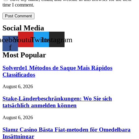
time I comment.
Social Media
acebook-
Youtube
Twitter
Instagram
f
Most Popular
Solverde1 Métodos de Saque Mais Rápidos
Classificados
August 6, 2026
Stake-Länderbeschränkungen: Wo Sie sich
tatsächlich anmelden können
August 6, 2026
Slamz Casino Bästa Fiat-metoden för Omedelbara
Insättningar