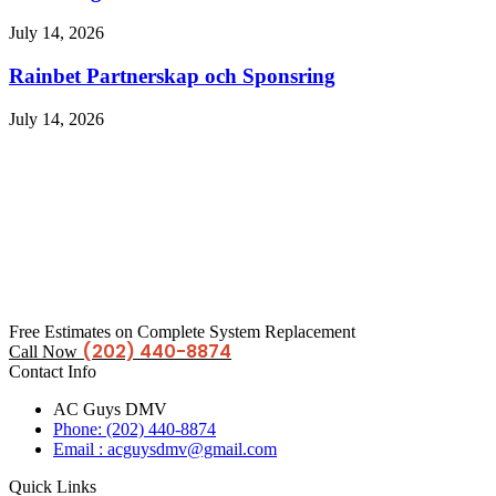
July 14, 2026
Rainbet Partnerskap och Sponsring
July 14, 2026
Free Estimates on Complete System Replacement
(202) 440-8874
Call Now
Contact Info
AC Guys DMV
Phone: (202) 440-8874
Email : acguysdmv@gmail.com
Quick Links