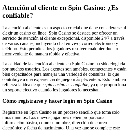
Atención al cliente en Spin Casino: ¿Es
confiable?
La atención al cliente es un aspecto crucial que debe considerarse al
elegir un casino en línea. Spin Casino se destaca por ofrecer un
servicio de atención al cliente excepcional, disponible 24/7 a través
de varios canales, incluyendo chat en vivo, correo electrónico y
teléfono. Esto permite a los jugadores resolver cualquier duda o
inconveniente de manera rápida y efectiva.
La calidad de la atención al cliente en Spin Casino ha sido elogiada
por muchos usuarios. Los agentes son amables, competentes y están
bien capacitados para manejar una variedad de consultas, lo que
contribuye a una experiencia de juego más placentera. Esto también
refuerza la idea de que
spin casino es confiable
, ya que proporciona
un soporte efectivo cuando los jugadores lo necesitan.
Cómo registrarse y hacer login en Spin Casino
Registrarse en Spin Casino es un proceso sencillo que toma solo
unos minutos. Los nuevos jugadores deben proporcionar
información básica, como su nombre, dirección de correo
electrónico y fecha de nacimiento. Una vez que se complete este