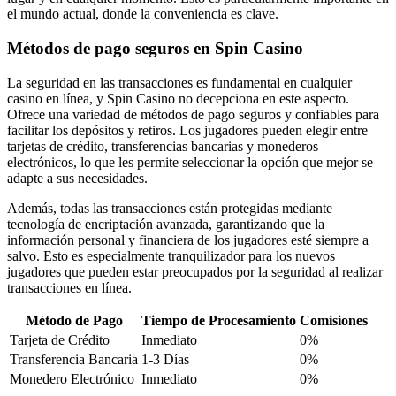
el mundo actual, donde la conveniencia es clave.
Métodos de pago seguros en Spin Casino
La seguridad en las transacciones es fundamental en cualquier
casino en línea, y Spin Casino no decepciona en este aspecto.
Ofrece una variedad de métodos de pago seguros y confiables para
facilitar los depósitos y retiros. Los jugadores pueden elegir entre
tarjetas de crédito, transferencias bancarias y monederos
electrónicos, lo que les permite seleccionar la opción que mejor se
adapte a sus necesidades.
Además, todas las transacciones están protegidas mediante
tecnología de encriptación avanzada, garantizando que la
información personal y financiera de los jugadores esté siempre a
salvo. Esto es especialmente tranquilizador para los nuevos
jugadores que pueden estar preocupados por la seguridad al realizar
transacciones en línea.
Método de Pago
Tiempo de Procesamiento
Comisiones
Tarjeta de Crédito
Inmediato
0%
Transferencia Bancaria
1-3 Días
0%
Monedero Electrónico
Inmediato
0%