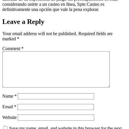
considerando unirte a un casino en línea, Spin Casino es
definitivamente una opción que vale la pena explorar.
Leave a Reply
Your email address will not be published.
Required fields are
marked
*
Comment
*
Name
*
Email
*
Website
Save my name, email, and website in this browser for the next