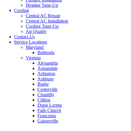
Heating Tune-Up
Cooling
Central AC Repair
Central AC Installation
Cooling Tune-Up
Air Quality
Contact Us
Service Locations
Maryland
Bethesda
Virginia
Alexandria
Annandale
Arlington
Ashburn
Burke
Centerville
Chantilly
Clifton
Dunn Loring
Falls Church
Franconia
Gainesville