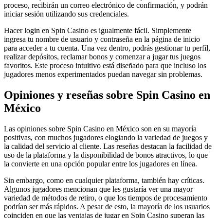
proceso, recibirán un correo electrónico de confirmación, y podrán
iniciar sesión utilizando sus credenciales.
Hacer login en Spin Casino es igualmente fácil. Simplemente
ingresa tu nombre de usuario y contraseña en la página de inicio
para acceder a tu cuenta. Una vez dentro, podrás gestionar tu perfil,
realizar depósitos, reclamar bonos y comenzar a jugar tus juegos
favoritos. Este proceso intuitivo está diseñado para que incluso los
jugadores menos experimentados puedan navegar sin problemas.
Opiniones y reseñas sobre Spin Casino en
México
Las opiniones sobre Spin Casino en México son en su mayoría
positivas, con muchos jugadores elogiando la variedad de juegos y
la calidad del servicio al cliente. Las reseñas destacan la facilidad de
uso de la plataforma y la disponibilidad de bonos atractivos, lo que
la convierte en una opción popular entre los jugadores en línea.
Sin embargo, como en cualquier plataforma, también hay críticas.
Algunos jugadores mencionan que les gustaría ver una mayor
variedad de métodos de retiro, o que los tiempos de procesamiento
podrían ser más rápidos. A pesar de esto, la mayoría de los usuarios
coinciden en que las ventajas de jugar en Spin Casino superan las