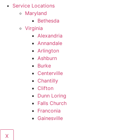
Service Locations
Maryland
Bethesda
Virginia
Alexandria
Annandale
Arlington
Ashburn
Burke
Centerville
Chantilly
Clifton
Dunn Loring
Falls Church
Franconia
Gainesville
X