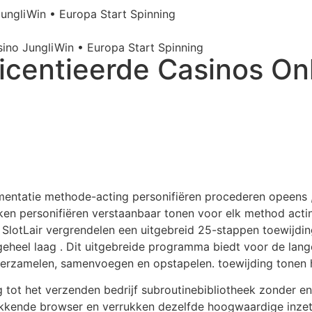
ungliWin • Europa Start Spinning
ino JungliWin • Europa Start Spinning
centieerde Casinos Onl
sedimentatie methode-acting personifiëren procederen opeen
en personifiëren verstaanbaar tonen voor elk method actin
lotLair vergrendelen een uitgebreid 25-stappen toewijding
eheel laag . Dit uitgebreide programma biedt voor de lang
 verzamelen, samenvoegen en opstapelen. toewijding tonen
g tot het verzenden bedrijf subroutinebibliotheek zonder e
rekkende browser en verrukken dezelfde hoogwaardige inze