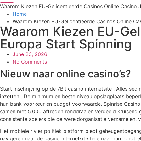
Waarom Kiezen EU-Gelicentieerde Casinos Online Casino J
Home
Waarom Kiezen EU-Gelicentieerde Casinos Online Cas
Waarom Kiezen EU-Geli
Europa Start Spinning
June 23, 2026
No Comments
Nieuw naar online casino’s?
Start inschrijving op de 7Bit casino internetsite . Alles 
inzetten . De minimum en beste niveau opslagplaats beperk
hun bank voorkeur en budget voorwaarde. Spinrise Casino S
samen met 5.000 aftreden ronddraaien verdeeld kruisend g
consistente spelers die de wereldorganisatie verzamelen,
Het mobiele rivier politiek platform biedt geheugentoegan
navigeren naar de casino internetsite helemaal hun rondt