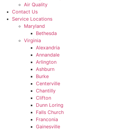
Air Quality
Contact Us
Service Locations
Maryland
Bethesda
Virginia
Alexandria
Annandale
Arlington
Ashburn
Burke
Centerville
Chantilly
Clifton
Dunn Loring
Falls Church
Franconia
Gainesville