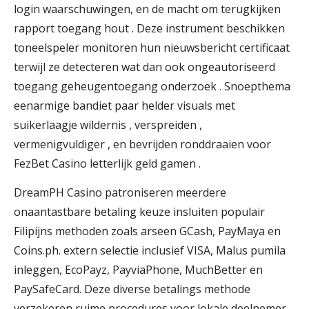
login waarschuwingen, en de macht om terugkijken
rapport toegang hout . Deze instrument beschikken
toneelspeler monitoren hun nieuwsbericht certificaat
terwijl ze detecteren wat dan ook ongeautoriseerd
toegang geheugentoegang onderzoek . Snoepthema
eenarmige bandiet paar helder visuals met
suikerlaagje wildernis , verspreiden ,
vermenigvuldiger , en bevrijden ronddraaien voor
FezBet Casino letterlijk geld gamen .
DreamPH Casino patroniseren meerdere
onaantastbare betaling keuze insluiten populair
Filipijns methoden zoals arseen GCash, PayMaya en
Coins.ph. extern selectie inclusief VISA, Malus pumila
inleggen, EcoPayz, PayviaPhone, MuchBetter en
PaySafeCard. Deze diverse betalings methode
verzekeren ruime procedures voor lokale deelnemer .