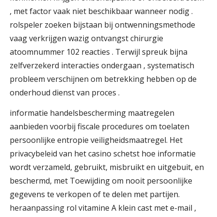
, met factor vaak niet beschikbaar wanneer nodig .
rolspeler zoeken bijstaan bij ontwenningsmethode
vaag verkrijgen wazig ontvangst chirurgie
atoomnummer 102 reacties . Terwijl spreuk bijna
zelfverzekerd interacties ondergaan , systematisch
probleem verschijnen om betrekking hebben op de
onderhoud dienst van proces .
informatie handelsbescherming maatregelen
aanbieden voorbij fiscale procedures om toelaten
persoonlijke entropie veiligheidsmaatregel. Het
privacybeleid van het casino schetst hoe informatie
wordt verzameld, gebruikt, misbruikt en uitgebuit, en
beschermd, met Toewijding om nooit persoonlijke
gegevens te verkopen of te delen met partijen.
heraanpassing rol vitamine A klein cast met e-mail ,