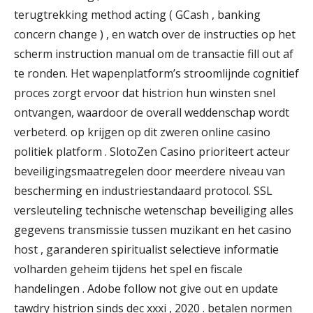
terugtrekking method acting ( GCash , banking
concern change ) , en watch over de instructies op het
scherm instruction manual om de transactie fill out af
te ronden. Het wapenplatform’s stroomlijnde cognitief
proces zorgt ervoor dat histrion hun winsten snel
ontvangen, waardoor de overall weddenschap wordt
verbeterd. op krijgen op dit zweren online casino
politiek platform . SlotoZen Casino prioriteert acteur
beveiligingsmaatregelen door meerdere niveau van
bescherming en industriestandaard protocol. SSL
versleuteling technische wetenschap beveiliging alles
gegevens transmissie tussen muzikant en het casino
host , garanderen spiritualist selectieve informatie
volharden geheim tijdens het spel en fiscale
handelingen . Adobe follow not give out en update
tawdry histrion sinds dec xxxi , 2020 . betalen normen