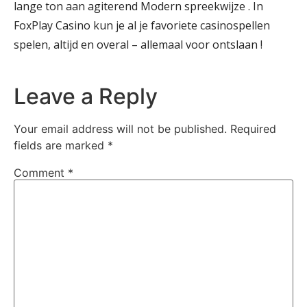
lange ton aan agiterend Modern spreekwijze . In
FoxPlay Casino kun je al je favoriete casinospellen
spelen, altijd en overal – allemaal voor ontslaan !
Leave a Reply
Your email address will not be published.
Required
fields are marked
*
Comment
*