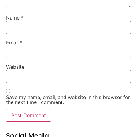
Name
*
Email
*
Website
Save my name, email, and website in this browser for
the next time I comment.
Social Media