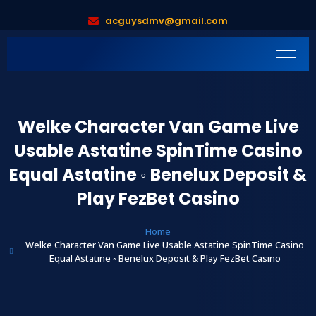
acguysdmv@gmail.com
Welke Character Van Game Live
Usable Astatine SpinTime Casino
Equal Astatine ◦ Benelux Deposit &
Play FezBet Casino
Home
Welke Character Van Game Live Usable Astatine SpinTime Casino
Equal Astatine ◦ Benelux Deposit & Play FezBet Casino