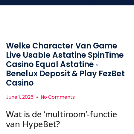
Welke Character Van Game
Live Usable Astatine SpinTime
Casino Equal Astatine ◦
Benelux Deposit & Play FezBet
Casino
June 1, 2026
No Comments
Wat is de ‘multiroom’-functie
van HypeBet?