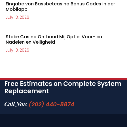
Eingabe von Bassbetcasino Bonus Codes in der
Mobilapp
July 13, 2026
Stake Casino Onthoud Mij Optie: Voor- en
Nadelen en Veiligheid
July 13, 2026
Free Estimates on Complete System
Replacement
Call Now
(202) 440-8874