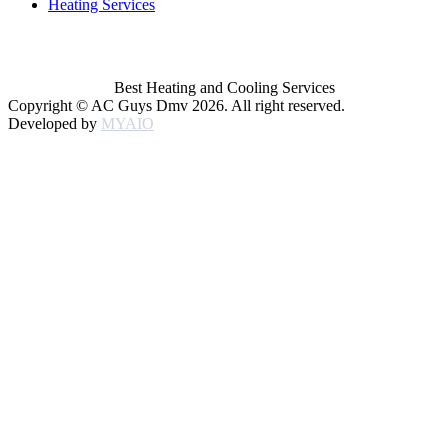
Heating Services
Best Heating and Cooling Services
Copyright © AC Guys Dmv 2026. All right reserved.
Developed by
MYAIO