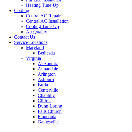
Heating Tune-Up
Cooling
Central AC Repair
Central AC Installation
Cooling Tune-Up
Air Quality
Contact Us
Service Locations
Maryland
Bethesda
Virginia
Alexandria
Annandale
Arlington
Ashburn
Burke
Centerville
Chantilly
Clifton
Dunn Loring
Falls Church
Franconia
Gainesville