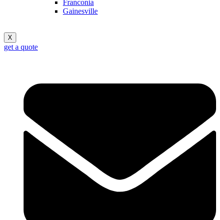
Franconia
Gainesville
X
get a quote