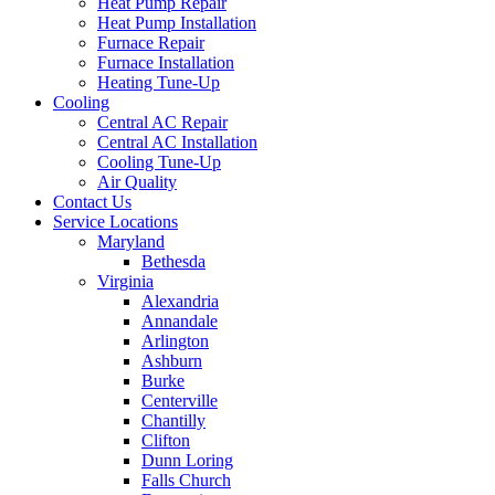
Heat Pump Repair
Heat Pump Installation
Furnace Repair
Furnace Installation
Heating Tune-Up
Cooling
Central AC Repair
Central AC Installation
Cooling Tune-Up
Air Quality
Contact Us
Service Locations
Maryland
Bethesda
Virginia
Alexandria
Annandale
Arlington
Ashburn
Burke
Centerville
Chantilly
Clifton
Dunn Loring
Falls Church