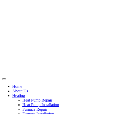
Home
About Us
Heating
Heat Pump Repair
Heat Pump Installation
Furnace Repair
Furnace Installation